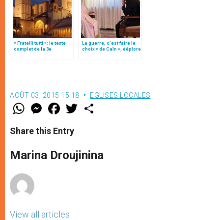
« Fratelli tutti »: le texte
La guerre, c’est faire le
complet de la 3e
choix « de Caïn », déplore
encyclique du pape
le pape François
François
AOÛT 03, 2015 15:18
EGLISES LOCALES
W
M
F
T
S
h
e
a
w
h
a
s
c
i
a
t
s
e
t
r
Share this Entry
s
e
b
t
e
A
n
o
e
p
g
o
r
Marina Droujinina
p
e
k
r
View all articles