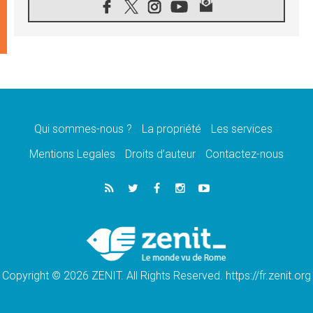
«les chrétiens veulent la paix»
06.08.2026
Au Mexique, le cardinal Parolin invite à être
aux côtés des marginalisées
06.08.2026
À Assise, le Pape invite les jeunes à
«construire la civilisation de l'amour»
05.08.2026
La visite du Pape en Argentine portera «un
message de paix et de dignité humaine»
Qui sommes-nous ?
La propriété
Les services
05.08.2026
Mentions Legales
Droits d’auteur
Contactez-nous
«La visite du Pape en Uruguay renforcera
l'espérance» affirme Mgr Tróccoli
05.08.2026
Le nonce en Ukraine: «Il est inquiétant
d'entendre ceux qui bénissent la guerre»
05.08.2026
Léon XIV au Pérou, une lueur d'espoir pour
un peuple en quête de paix
Copyright © 2026 ZENIT. All Rights Reserved. https://fr.zenit.org