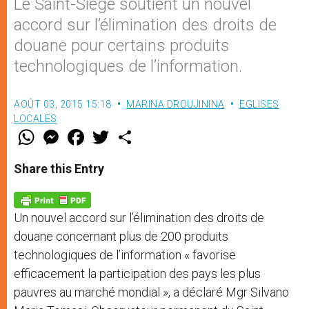
Le Saint-Siège soutient un nouvel
accord sur l’élimination des droits de
douane pour certains produits
technologiques de l’information.
AOÛT 03, 2015 15:18
MARINA DROUJININA
EGLISES
LOCALES
W
M
F
T
S
h
e
a
w
h
a
s
c
i
a
t
s
e
t
r
Share this Entry
s
e
b
t
e
A
n
o
e
p
g
o
r
p
e
k
Un nouvel accord sur l’élimination des droits de
r
douane concernant plus de 200 produits
technologiques de l’information « favorise
efficacement la participation des pays les plus
pauvres au marché mondial », a déclaré Mgr Silvano