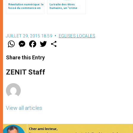
Révolution numérique: le
La traite des êtres
fossé du commerce en
humains, un "crime
ligne, par Mgr Jurkovic
contre l’humanité",
(traduction complète)
jalons
JUILLET 29, 2015 18:59
EGLISES LOCALES
W
M
F
T
S
h
e
a
w
h
a
s
c
i
a
t
s
e
t
r
Share this Entry
s
e
b
t
e
A
n
o
e
p
g
o
r
ZENIT Staff
p
e
k
r
View all articles