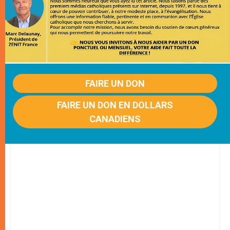
FAIRE UN DON
FAIRE UN DON EN DOLLARS
CANADIENS