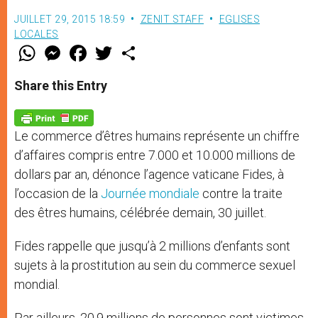
JUILLET 29, 2015 18:59
ZENIT STAFF
EGLISES
LOCALES
W
M
F
T
S
h
e
a
w
h
a
s
c
i
a
t
s
e
t
r
Share this Entry
s
e
b
t
e
A
n
o
e
p
g
o
r
p
e
k
Le commerce d’êtres humains représente un chiffre
r
d’affaires compris entre 7.000 et 10.000 millions de
dollars par an, dénonce l’agence vaticane Fides, à
l’occasion de la
Journée mondiale
contre la traite
des êtres humains, célébrée demain, 30 juillet.
Fides rappelle que jusqu’à 2 millions d’enfants sont
sujets à la prostitution au sein du commerce sexuel
mondial.
Par ailleurs, 20,9 millions de personnes sont victimes