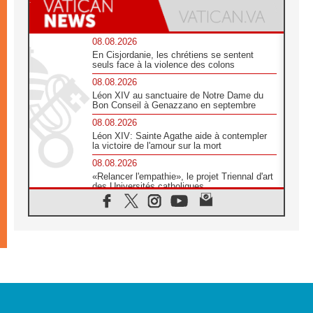
08.08.2026
En Cisjordanie, les chrétiens se sentent
seuls face à la violence des colons
08.08.2026
Léon XIV au sanctuaire de Notre Dame du
Bon Conseil à Genazzano en septembre
08.08.2026
Léon XIV: Sainte Agathe aide à contempler
la victoire de l'amour sur la mort
08.08.2026
«Relancer l'empathie», le projet Triennal d'art
des Universités catholiques
08.08.2026
Signis 2026, donner la parole aux religieuses
catholiques
08.08.2026
Au Bangladesh, l'Église accompagne les
Dalits sur le chemin de la dignité
07.08.2026
Philippines: le vicariat apostolique de
Calapan devient un diocèse