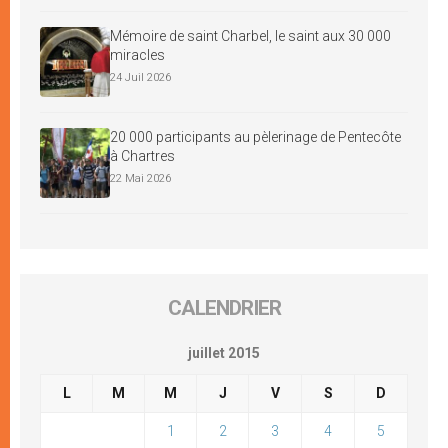
Mémoire de saint Charbel, le saint aux 30 000
miracles
24 Juil 2026
20 000 participants au pèlerinage de Pentecôte
à Chartres
22 Mai 2026
CALENDRIER
juillet 2015
L
M
M
J
V
S
D
1
2
3
4
5