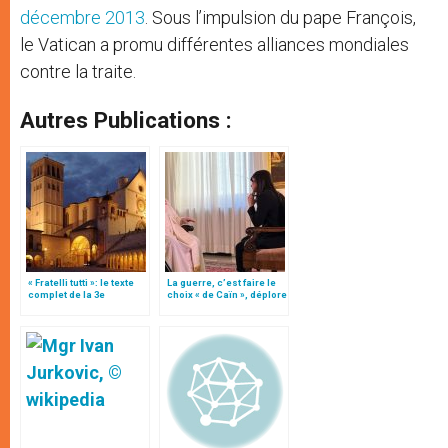
décembre 2013
. Sous l’impulsion du pape François,
le Vatican a promu différentes alliances mondiales
contre la traite.
Autres Publications :
« Fratelli tutti »: le texte
La guerre, c’est faire le
complet de la 3e
choix « de Caïn », déplore
encyclique du pape
le pape François
François