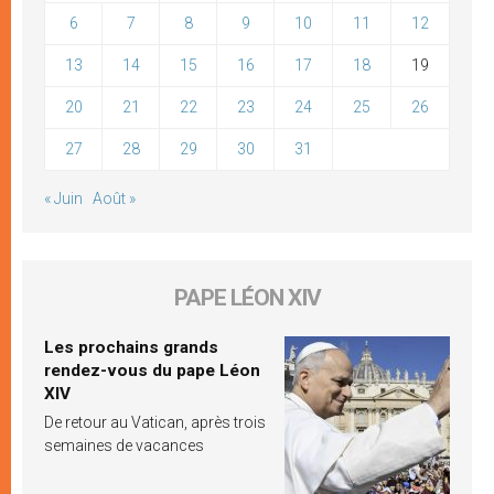
6
7
8
9
10
11
12
13
14
15
16
17
18
19
20
21
22
23
24
25
26
27
28
29
30
31
« Juin
Août »
PAPE LÉON XIV
Les prochains grands
rendez-vous du pape Léon
XIV
De retour au Vatican, après trois
semaines de vacances