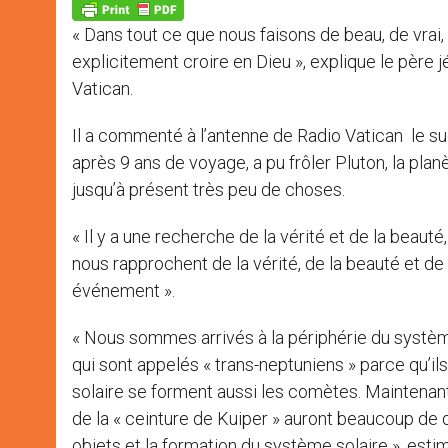
p
g
o
r
p
e
k
« Dans tout ce que nous faisons de beau, de vrai
r
explicitement croire en Dieu », explique le père
Vatican.
Il a commenté à l’antenne de Radio Vatican le su
après 9 ans de voyage, a pu frôler Pluton, la plan
jusqu’à présent très peu de choses.
« Il y a une recherche de la vérité et de la bea
nous rapprochent de la vérité, de la beauté et de
événement ».
« Nous sommes arrivés à la périphérie du système 
qui sont appelés « trans-neptuniens » parce qu’i
solaire se forment aussi les comètes. Maintenant
de la « ceinture de Kuiper » auront beaucoup de
objets et la formation du système solaire », estim