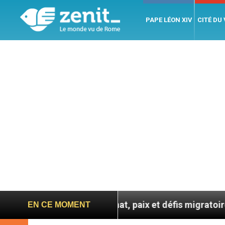
PAPE LÉON XIV
CITÉ DU
ntre catéchuménat, paix et défis migratoires
Lé
EN CE MOMENT