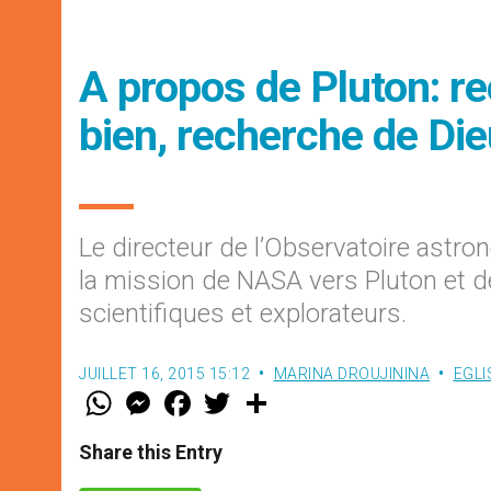
A propos de Pluton: re
bien, recherche de Die
Le directeur de l’Observatoire astro
la mission de NASA vers Pluton et de
scientifiques et explorateurs.
JUILLET 16, 2015 15:12
MARINA DROUJININA
EGLI
W
M
F
T
S
h
e
a
w
h
a
s
c
i
a
t
s
e
t
r
Share this Entry
s
e
b
t
e
A
n
o
e