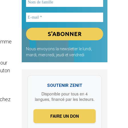
 comme
Nous envoyons la newsletter le lundi,
mardi, mercredi, jeudi et vendredi
pour
luton
SOUTENIR ZENIT
Disponible pour tous en 4
 chez
langues, financé par les lecteurs.
FAIRE UN DON