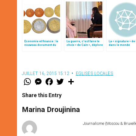
Economie et finance : le
La guerre, c’est faire le
La « signature » de
nouveau document du
choix « de Caïn », déplore
dans le monde
Saint-Siège
le pape François
JUILLET 16, 2015 15:12
EGLISES LOCALES
W
M
F
T
S
h
e
a
w
h
a
s
c
i
a
t
s
e
t
r
Share this Entry
s
e
b
t
e
A
n
o
e
p
g
o
r
Marina Droujinina
p
e
k
r
Journalisme (Moscou & Bruxelles