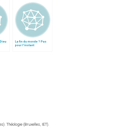
 Dieu
La fin du monde ? Pas
pour l'instant
). Théologie (Bruxelles, IET).