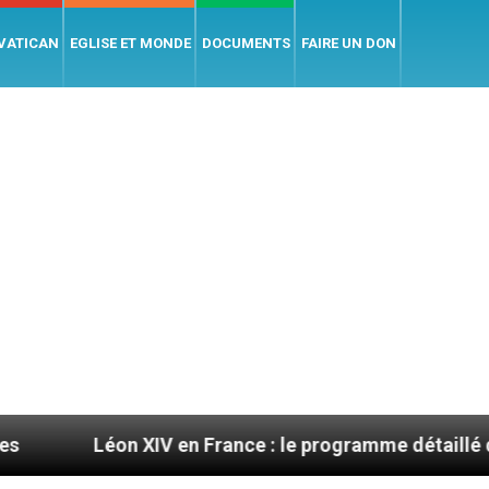
 VATICAN
EGLISE ET MONDE
DOCUMENTS
FAIRE UN DON
on XIV en France : le programme détaillé de sa visite e