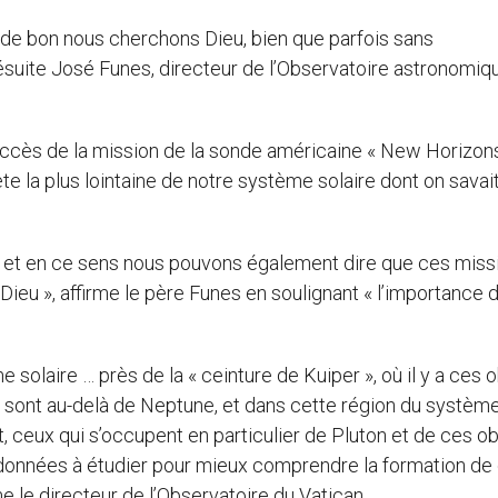
, de bon nous cherchons Dieu, bien que parfois sans
 jésuite José Funes, directeur de l’Observatoire astronomiq
ccès de la mission de la sonde américaine « New Horizons 
ète la plus lointaine de notre système solaire dont on savai
uté, et en ce sens nous pouvons également dire que ces miss
 Dieu », affirme le père Funes en soulignant « l’importance 
solaire … près de la « ceinture de Kuiper », où il y a ces 
ls sont au-delà de Neptune, et dans cette région du systèm
, ceux qui s’occupent en particulier de Pluton et de ces ob
 données à étudier pour mieux comprendre la formation de
e le directeur de l’Observatoire du Vatican.