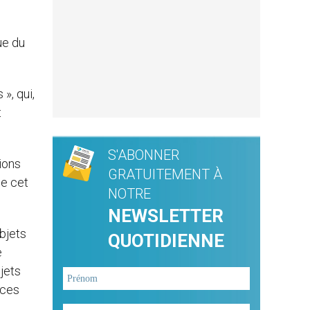
ue du
», qui,
t
S'ABONNER
ions
GRATUITEMENT À
de cet
NOTRE
NEWSLETTER
objets
QUOTIDIENNE
e
jets
 ces