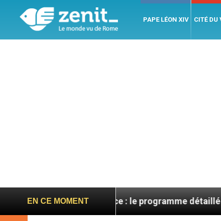
PAPE LÉON XIV
CITÉ DU
 XIV en France : le programme détaillé de sa visite en 
EN CE MOMENT