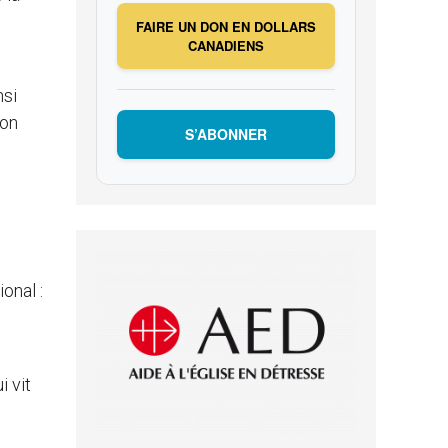
FAIRE UN DON EN DOLLARS
CANADIENS
nsi
ion
S’ABONNER
onal :
 vit