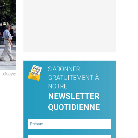
S'ABONNER
 Orlovic
GRATUITEMENT À
NOTRE
NEWSLETTER
QUOTIDIENNE