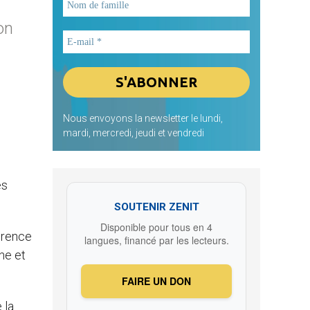
on
Nous envoyons la newsletter le lundi,
mardi, mercredi, jeudi et vendredi
es
SOUTENIR ZENIT
Disponible pour tous en 4
férence
langues, financé par les lecteurs.
ne et
FAIRE UN DON
 la