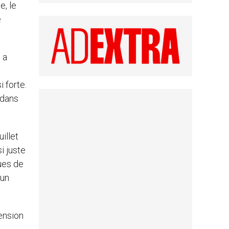
e, le
e
 a
 forte.
 dans
illet
i juste
ques de
 un
ension