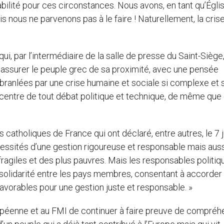
bilité pour ces circonstances. Nous avons, en tant qu’Églis
s nous ne parvenons pas à le faire ! Naturellement, la cris
i, par l’intermédiaire de la salle de presse du Saint-Siège,
re assurer le peuple grec de sa proximité, avec une pensée
branlées par une crise humaine et sociale si complexe et si
 centre de tout débat politique et technique, de même que
catholiques de France qui ont déclaré, entre autres, le 7 ju
cessités d’une gestion rigoureuse et responsable mais auss
 fragiles et des plus pauvres. Mais les responsables politi
a solidarité entre les pays membres, consentant à accorder
favorables pour une gestion juste et responsable. »
opéenne et au FMI de continuer à faire preuve de compréh