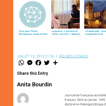
Pour que l´Union
La guerre, c’est faire le
« Fratelli tutti »: le 
Européenne serve la Paix
choix « de Caïn », déplore
complet de la 3e
le pape François
encyclique du pap
François
JUILLET 10, 2015 21:36
EGLISES LOCALES
W
M
F
T
S
h
e
a
w
h
a
s
c
i
a
t
s
e
t
r
Share this Entry
s
e
b
t
e
A
n
o
e
p
g
o
r
Anita Bourdin
p
e
k
r
Journaliste française accréditée
français Zenit en janvier 1999.
doctorat en théologie bibliqu