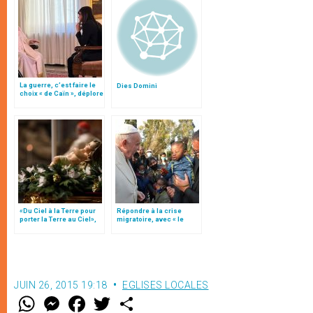
La guerre, c’est faire le
Dies Domini
choix « de Caïn », déplore
le pape François
«Du Ciel à la Terre pour
Répondre à la crise
porter la Terre au Ciel»,
migratoire, avec « le
par Mgr Francesco Follo
style de l’humanité »!
(texte complet)
JUIN 26, 2015 19:18
EGLISES LOCALES
W
M
F
T
S
h
e
a
w
h