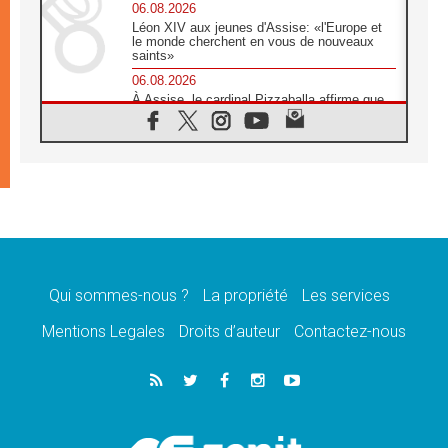
06.08.2026
Léon XIV aux jeunes d'Assise: «l'Europe et
le monde cherchent en vous de nouveaux
saints»
06.08.2026
À Assise, le cardinal Pizzaballa affirme que
«les chrétiens veulent la paix»
06.08.2026
Au Mexique, le cardinal Parolin invite à être
aux côtés des marginalisées
06.08.2026
À Assise, le Pape invite les jeunes à
«construire la civilisation de l'amour»
05.08.2026
La visite du Pape en Argentine portera «un
message de paix et de dignité humaine»
Qui sommes-nous ?
La propriété
Les services
05.08.2026
Mentions Legales
Droits d’auteur
Contactez-nous
«La visite du Pape en Uruguay renforcera
l'espérance» affirme Mgr Tróccoli
05.08.2026
Le nonce en Ukraine: «Il est inquiétant
d'entendre ceux qui bénissent la guerre»
05.08.2026
Léon XIV au Pérou, une lueur d'espoir pour