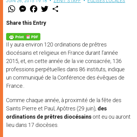
JUIN 26, 2015 19:18
ZENIT STAFF
EGLISES LOCALES
W
M
F
T
S
h
e
a
w
h
a
s
c
i
a
t
s
e
t
r
Share this Entry
s
e
b
t
e
A
n
o
e
p
g
o
r
p
e
k
Il y aura environ 120 ordinations de prêtres
r
diocésains et religieux en France durant l’année
2015, et, en cette année de la vie consacrée, 136
professions perpétuelles dans 86 instituts, indique
un communiqué de la Conférence des évêques de
France..
Comme chaque année, à proximité de la fête des
Saints Pierre et Paul, Apôtres (29 juin),
des
ordinations de prêtres diocésains
ont eu ou auront
lieu dans 17 diocèses.