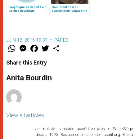
Encyclique de Benoît XVI :
Document final du
Caritas in veritate
synode pour l'Amazonie
en français: traduction
non officielle
JUIN 18, 2015 19:37
PAPES
W
M
F
T
S
h
e
a
w
h
a
s
c
i
a
t
s
e
t
r
Share this Entry
s
e
b
t
e
A
n
o
e
p
g
o
r
Anita Bourdin
p
e
k
r
View all articles
Journaliste française accréditée près le Saint-Siège
depuis 1995. Rédactrice en chef de fr.zenit.org. Elle a