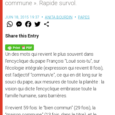
commune ». Rapide survol.
JUIN 18, 2015 19:37
ANITA BOURDIN
PAPES
W
M
F
T
S
h
e
a
w
h
a
s
c
i
a
t
s
e
t
r
Share this Entry
s
e
b
t
e
A
n
o
e
p
g
o
r
p
e
k
Un des mots qui revient le plus souvent dans
r
l’encyclique du pape François “Loué sois-tu”, sur
l’écologie intégrale (expression qui revient 8 fois),
est l’adjectif “commun/e”, ce qui en dit long sur le
souci du pape, aux mesures de toute la planète : la
vision qui dicte l’encyclique embrasse toute la
famille humaine, sans barrières.
Il revient 59 fois: le “bien commun” (29 fois), la
“maison commune” (13 fois, dans le titre), et le