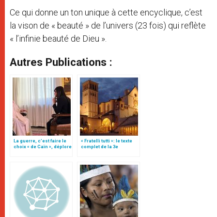
Ce qui donne un ton unique à cette encyclique, c’est
la vison de « beauté » de l’univers (23 fois) qui reflète
« l’infinie beauté de Dieu ».
Autres Publications :
La guerre, c’est faire le
« Fratelli tutti »: le texte
choix « de Caïn », déplore
complet de la 3e
le pape François
encyclique du pape
François