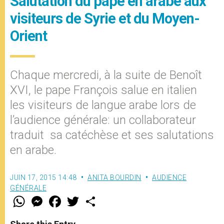
Salutation du pape en arabe aux
visiteurs de Syrie et du Moyen-
Orient
Chaque mercredi, à la suite de Benoît
XVI, le pape François salue en italien
les visiteurs de langue arabe lors de
l’audience générale: un collaborateur
traduit sa catéchèse et ses salutations
en arabe.
JUIN 17, 2015 14:48
ANITA BOURDIN
AUDIENCE
GÉNÉRALE
W
M
F
T
S
h
e
a
w
h
a
s
c
i
a
t
s
e
t
r