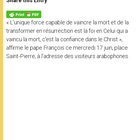
Share this Entry
s
e
b
t
e
A
n
o
e
p
g
o
r
p
e
k
« L’unique force capable de vaincre la mort et de la
r
transformer en résurrection est la foi en Celui qui a
vaincu la mort, c’est la confiance dans le Christ »,
affirme le pape François ce mercredi 17 juin, place
Saint-Pierre, à l’adresse des visiteurs arabophones.