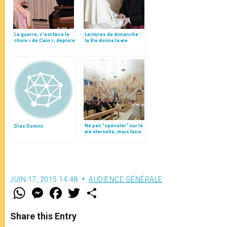
La guerre, c’est faire le
Lectures de dimanche :
choix « de Caïn », déplore
la Vie donne la vie
le pape François
Ne pas "spéculer" sur la
Dies Domini
vie éternelle, mais faire
ce qui y conduit, par le p.
Cantalamessa
JUIN 17, 2015 14:48
AUDIENCE GÉNÉRALE
W
M
F
T
S
h
e
a
w
h
a
s
c
i
a
t
s
e
t
r
Share this Entry
s
e
b
t
e