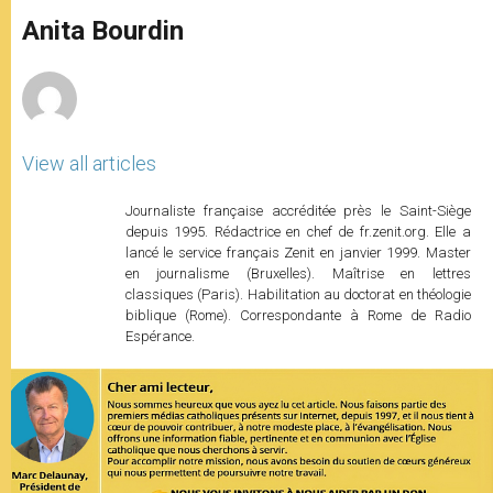
A
n
o
e
p
g
o
r
Anita Bourdin
p
e
k
r
View all articles
Journaliste française accréditée près le Saint-Siège
depuis 1995. Rédactrice en chef de fr.zenit.org. Elle a
lancé le service français Zenit en janvier 1999. Master
en journalisme (Bruxelles). Maîtrise en lettres
classiques (Paris). Habilitation au doctorat en théologie
biblique (Rome). Correspondante à Rome de Radio
Espérance.