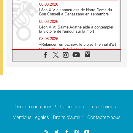
08.08.2026
Léon XIV au sanctuaire de Notre Dame du
Bon Conseil à Genazzano en septembre
08.08.2026
Léon XIV: Sainte Agathe aide à contempler
la victoire de l'amour sur la mort
08.08.2026
«Relancer l'empathie», le projet Triennal d'art
des Universités catholiques
08.08.2026
Signis 2026, donner la parole aux religieuses
catholiques
08.08.2026
Au Bangladesh, l'Église accompagne les
Dalits sur le chemin de la dignité
07.08.2026
Philippines: le vicariat apostolique de
Calapan devient un diocèse
Qui sommes-nous ?
La propriété
Les services
07.08.2026
Congo-Brazzaville: le 15 août, entre solennité
Mentions Legales
Droits d’auteur
Contactez-nous
de l'Assomption et mémoire nationale
07.08.2026
«La paix commence par l'empathie» estime