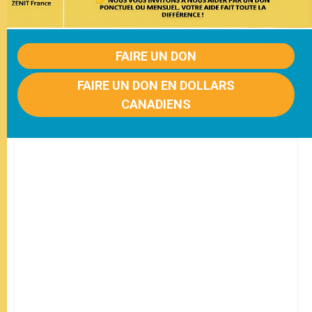
FAIRE UN DON
FAIRE UN DON EN DOLLARS
CANADIENS