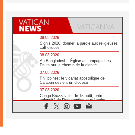
08.08.2026
Signis 2026, donner la parole aux religieuses
catholiques
08.08.2026
Au Bangladesh, l'Église accompagne les
Dalits sur le chemin de la dignité
07.08.2026
Philippines: le vicariat apostolique de
Calapan devient un diocèse
07.08.2026
Congo-Brazzaville : le 15 août, entre
solennité de l'Assomption et mémoire
nationale
07.08.2026
«La paix commence par l'empathie» estime
le cardinal Parolin
07.08.2026
En Colombie, «la paix ne s'achète pas avec