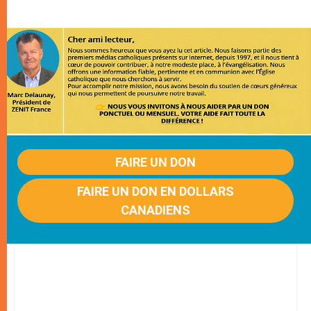
FAIRE UN DON
FAIRE UN DON EN DOLLARS
CANADIENS