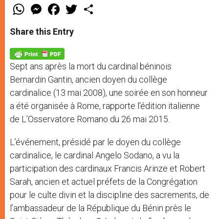
W
M
F
T
S
h
e
a
w
h
a
s
c
i
a
t
s
e
t
r
Share this Entry
s
e
b
t
e
A
n
o
e
p
g
o
r
p
e
k
Sept ans après la mort du cardinal béninois
r
Bernardin Gantin, ancien doyen du collège
cardinalice (13 mai 2008), une soirée en son honneur
a été organisée à Rome, rapporte l’édition italienne
de L’Osservatore Romano du 26 mai 2015.
L’événement, présidé par le doyen du collège
cardinalice, le cardinal Angelo Sodano, a vu la
participation des cardinaux Francis Arinze et Robert
Sarah, ancien et actuel préfets de la Congrégation
pour le culte divin et la discipline des sacrements, de
l’ambassadeur de la République du Bénin près le