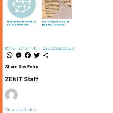
Nomination de membres
Les inscriptions de Tal
de la Commission
Deir Alla (Jordanie)
Théologique
Internationale
MAI 27, 2015 11:45
EGLISES LOCALES
W
M
F
T
S
h
e
a
w
h
a
s
c
i
a
t
s
e
t
r
Share this Entry
s
e
b
t
e
A
n
o
e
p
g
o
r
ZENIT Staff
p
e
k
r
View all articles