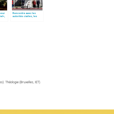
 pour
Rencontre avec les
iel»,
autorités civiles, les
Follo
représentants des
peuples autochtones et
le Corps diplomatique
). Théologie (Bruxelles, IET).