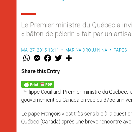
Le Premier ministre du Québec a invit
« bâton de pèlerin » fait par un arti
MAI 27, 2015 18:11
MARINA DROUJININA
PAPES
W
M
F
T
S
h
e
a
w
h
a
s
c
i
a
t
s
e
t
r
Share this Entry
s
e
b
t
e
A
n
o
e
p
g
o
r
p
e
k
Philippe Couillard, Premier ministre du Québec, a r
r
gouvernement du Canada en vue du 375e anniversa
Le pape François « est très sensible à la questio
Québec (Canada) après une brève rencontre avec