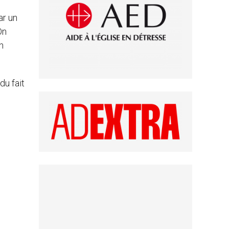
ar un
On
n
du fait