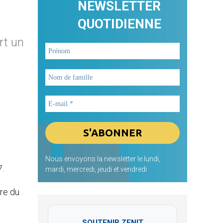
NEWSLETTER
QUOTIDIENNE
rt un
Nous envoyons la newsletter le lundi,
.
mardi, mercredi, jeudi et vendredi
tre du
SOUTENIR ZENIT