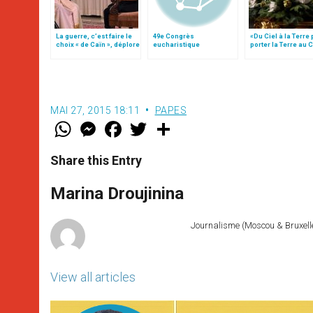
La guerre, c’est faire le
49e Congrès
«Du Ciel à la Terre
choix « de Caïn », déplore
eucharistique
porter la Terre au C
le pape François
international à Québec
par Mgr Francesco 
en juin 2008
MAI 27, 2015 18:11
PAPES
W
M
F
T
S
h
e
a
w
h
a
s
c
i
a
t
s
e
t
r
Share this Entry
s
e
b
t
e
A
n
o
e
p
g
o
r
Marina Droujinina
p
e
k
r
Journalisme (Moscou & Bruxelles
View all articles