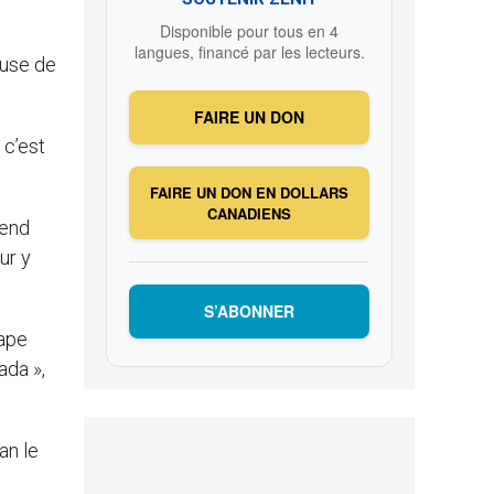
Disponible pour tous en 4
langues, financé par les lecteurs.
ause de
FAIRE UN DON
 c’est
FAIRE UN DON EN DOLLARS
CANADIENS
tend
ur y
S’ABONNER
pape
ada »,
an le