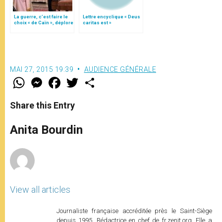
La guerre, c’est faire le
Lettre encyclique « Deus
choix « de Caïn », déplore
caritas est »
le pape François
MAI 27, 2015 19:39
AUDIENCE GÉNÉRALE
W
M
F
T
S
h
e
a
w
h
a
s
c
i
a
t
s
e
t
r
Share this Entry
s
e
b
t
e
A
n
o
e
p
g
o
r
Anita Bourdin
p
e
k
r
View all articles
Journaliste française accréditée près le Saint-Siège
depuis 1995. Rédactrice en chef de fr.zenit.org. Elle a