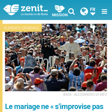
FR
MISSION
AUDIENCE GÉNÉRALE
ANSA - ALESSANDRO DI MEO
Le mariage ne « s’improvise pas