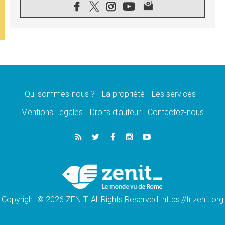
«les chrétiens veulent la paix»
06.08.2026
Au Mexique, le cardinal Parolin invite à être
aux côtés des marginalisées
06.08.2026
À Assise, le Pape invite les jeunes à
«construire la civilisation de l'amour»
05.08.2026
La visite du Pape en Argentine portera «un
message de paix et de dignité humaine»
Qui sommes-nous ?
La propriété
Les services
05.08.2026
Mentions Legales
Droits d’auteur
Contactez-nous
«La visite du Pape en Uruguay renforcera
l'espérance» affirme Mgr Tróccoli
05.08.2026
Le nonce en Ukraine: «Il est inquiétant
d'entendre ceux qui bénissent la guerre»
05.08.2026
Léon XIV au Pérou, une lueur d'espoir pour
un peuple en quête de paix
Copyright © 2026 ZENIT. All Rights Reserved. https://fr.zenit.org