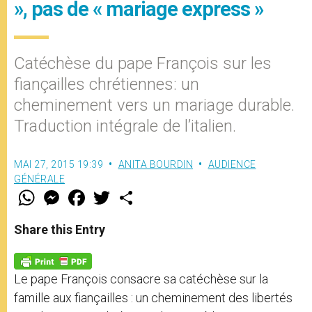
», pas de « mariage express »
Catéchèse du pape François sur les
fiançailles chrétiennes: un
cheminement vers un mariage durable.
Traduction intégrale de l’italien.
MAI 27, 2015 19:39
ANITA BOURDIN
AUDIENCE
GÉNÉRALE
W
M
F
T
S
h
e
a
w
h
a
s
c
i
a
t
s
e
t
r
Share this Entry
s
e
b
t
e
A
n
o
e
p
g
o
r
p
e
k
Le pape François consacre sa catéchèse sur la
r
famille aux fiançailles : un cheminement des libertés