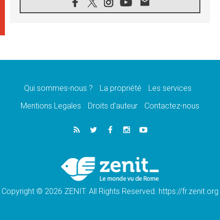
07.08.2026
1ère Conférence continentale sur l'éducation
catholique en Afrique
07.08.2026
Un logo symbolique pour la venue du Pape
en France
07.08.2026
Cardinal Rossi: «La venue du Pape Léon en
Argentine est un hommage à François»
Qui sommes-nous ?
La propriété
Les services
07.08.2026
Hiroshima et Nagasaki, 81 ans après,
Mentions Legales
Droits d’auteur
Contactez-nous
lancement des «dix jours de prière pour la
paix»
06.08.2026
Préparatifs des JMJ 2027 à Séoul: «c'est
passionnant et l'impatience est immense!»
06.08.2026
Chrétiens et confucéens: respect et sagesse
pour relever les «défis urgents»
Copyright © 2026 ZENIT. All Rights Reserved. https://fr.zenit.org