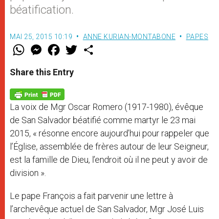
béatification.
MAI 25, 2015 10:19
ANNE KURIAN-MONTABONE
PAPES
W
M
F
T
S
h
e
a
w
h
a
s
c
i
a
t
s
e
t
r
Share this Entry
s
e
b
t
e
A
n
o
e
p
g
o
r
p
e
k
La voix de Mgr Oscar Romero (1917-1980), évêque
r
de San Salvador béatifié comme martyr le 23 mai
2015, « résonne encore aujourd’hui pour rappeler que
l’Église, assemblée de frères autour de leur Seigneur,
est la famille de Dieu, l’endroit où il ne peut y avoir de
division ».
Le pape François a fait parvenir une lettre à
l’archevêque actuel de San Salvador, Mgr José Luis