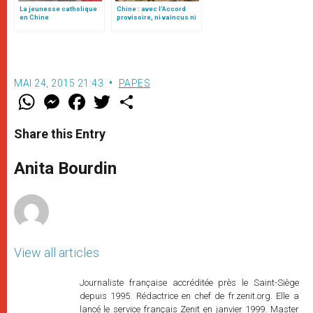
La jeunesse catholique
Chine : avec l’Accord
en Chine
provisoire, ni vaincus ni
vainqueurs, par le card.
Filoni
MAI 24, 2015 21:43
PAPES
W
M
F
T
S
h
e
a
w
h
a
s
c
i
a
t
s
e
t
r
Share this Entry
s
e
b
t
e
A
n
o
e
p
g
o
r
Anita Bourdin
p
e
k
r
View all articles
Journaliste française accréditée près le Saint-Siège
depuis 1995. Rédactrice en chef de fr.zenit.org. Elle a
lancé le service français Zenit en janvier 1999. Master