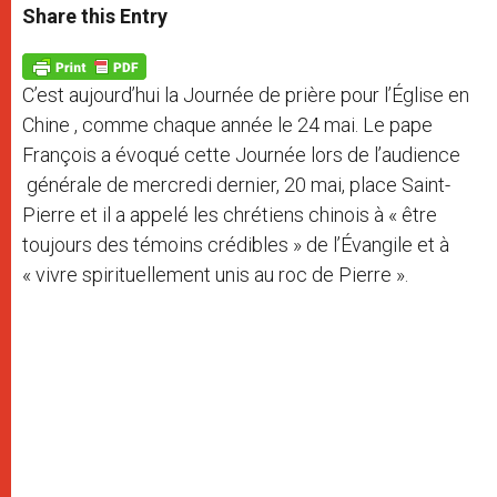
t
s
e
t
r
Share this Entry
s
e
b
t
e
A
n
o
e
p
g
o
r
p
e
k
C’est aujourd’hui la Journée de prière pour l’Église en
r
Chine , comme chaque année le 24 mai. Le pape
François a évoqué cette Journée lors de l’audience
générale de mercredi dernier, 20 mai, place Saint-
Pierre et il a appelé les chrétiens chinois à « être
toujours des témoins crédibles » de l’Évangile et à
« vivre spirituellement unis au roc de Pierre ».