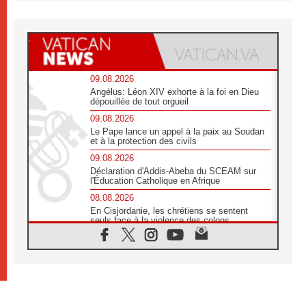
09.08.2026
Angélus: Léon XIV exhorte à la foi en Dieu
dépouillée de tout orgueil
09.08.2026
Le Pape lance un appel à la paix au Soudan
et à la protection des civils
09.08.2026
Déclaration d'Addis-Abeba du SCEAM sur
l'Éducation Catholique en Afrique
08.08.2026
En Cisjordanie, les chrétiens se sentent
seuls face à la violence des colons
08.08.2026
Léon XIV au sanctuaire de Notre Dame du
Bon Conseil à Genazzano en septembre
08.08.2026
Léon XIV: Sainte Agathe aide à contempler
la victoire de l'amour sur la mort