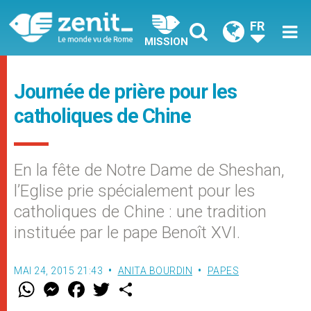
FR
MISSION
Journée de prière pour les
catholiques de Chine
En la fête de Notre Dame de Sheshan,
l’Eglise prie spécialement pour les
catholiques de Chine : une tradition
instituée par le pape Benoît XVI.
MAI 24, 2015 21:43
ANITA BOURDIN
PAPES
W
M
F
T
S
h
e
a
w
h
a
s
c
i
a