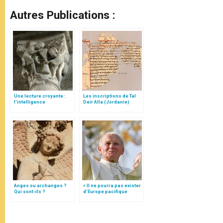
Autres Publications :
Une lecture croyante :
Les inscriptions de Tal
l’intelligence
Deir Alla (Jordanie)
typologique des deux
Testaments
Anges ou archanges ?
« Il ne pourra pas exister
Qui sont-ils ?
d’Europe pacifique
sans… »: l’Ukraine, dans
la vision de Jean-Paul II