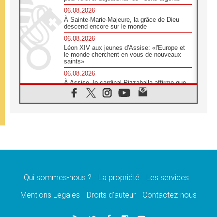
06.08.2026
À Sainte-Marie-Majeure, la grâce de Dieu
descend encore sur le monde
06.08.2026
Léon XIV aux jeunes d'Assise: «l'Europe et
le monde cherchent en vous de nouveaux
saints»
06.08.2026
À Assise, le cardinal Pizzaballa affirme que
«les chrétiens veulent la paix»
06.08.2026
Au Mexique, le cardinal Parolin invite à être
aux côtés des marginalisées
06.08.2026
À Assise, le Pape invite les jeunes à
«construire la civilisation de l'amour»
05.08.2026
La visite du Pape en Argentine portera «un
message de paix et de dignité humaine»
Qui sommes-nous ?
La propriété
Les services
05.08.2026
Mentions Legales
Droits d’auteur
Contactez-nous
«La visite du Pape en Uruguay renforcera
l'espérance» affirme Mgr Tróccoli
05.08.2026