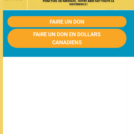
FAIRE UN DON
FAIRE UN DON EN DOLLARS
CANADIENS