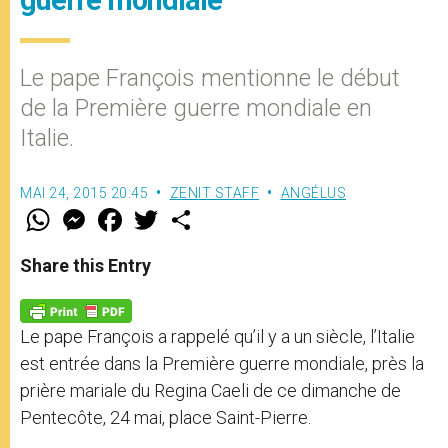
guerre mondiale
Le pape François mentionne le début
de la Première guerre mondiale en
Italie.
MAI 24, 2015 20:45
ZENIT STAFF
ANGÉLUS
W
M
F
T
S
h
e
a
w
h
a
s
c
i
a
t
s
e
t
r
Share this Entry
s
e
b
t
e
A
n
o
e
p
g
o
r
p
e
k
Le pape François a rappelé qu’il y a un siècle, l’Italie
r
est entrée dans la Première guerre mondiale, près la
prière mariale du Regina Caeli de ce dimanche de
Pentecôte, 24 mai, place Saint-Pierre.