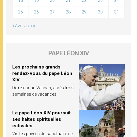
18
19
20
21
22
23
24
25
26
27
28
29
30
31
« Avr
Juin »
PAPE LÉON XIV
Les prochains grands
rendez-vous du pape Léon
XIV
De retour au Vatican, après trois
semaines de vacances
Le pape Léon XIV poursuit
ses haltes spirituelles
estivales
Visites privées du sanctuaire de