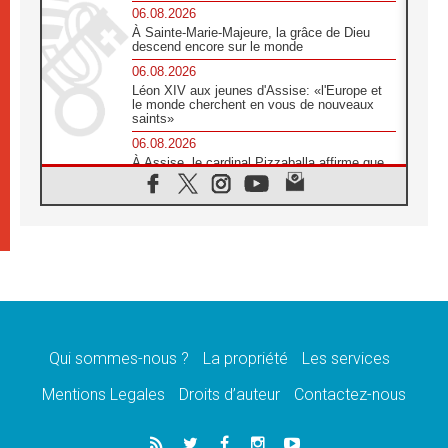
06.08.2026
À Sainte-Marie-Majeure, la grâce de Dieu
descend encore sur le monde
06.08.2026
Léon XIV aux jeunes d'Assise: «l'Europe et
le monde cherchent en vous de nouveaux
saints»
06.08.2026
À Assise, le cardinal Pizzaballa affirme que
«les chrétiens veulent la paix»
06.08.2026
Au Mexique, le cardinal Parolin invite à être
aux côtés des marginalisées
06.08.2026
À Assise, le Pape invite les jeunes à
«construire la civilisation de l'amour»
05.08.2026
La visite du Pape en Argentine portera «un
message de paix et de dignité humaine»
Qui sommes-nous ?
La propriété
Les services
05.08.2026
Mentions Legales
Droits d’auteur
Contactez-nous
«La visite du Pape en Uruguay renforcera
l'espérance» affirme Mgr Tróccoli
05.08.2026