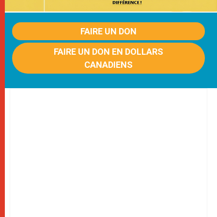
FAIRE UN DON
FAIRE UN DON EN DOLLARS
CANADIENS