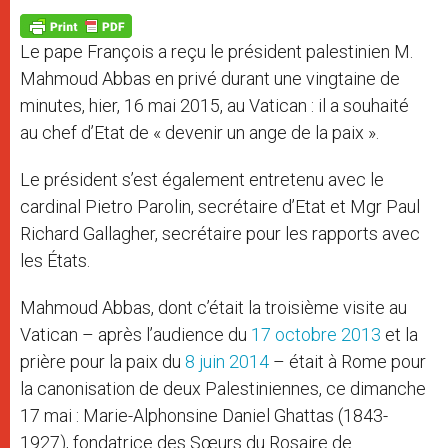
A
n
o
e
p
g
o
r
p
e
k
Le pape François a reçu le président palestinien M.
r
Mahmoud Abbas en privé durant une vingtaine de
minutes, hier, 16 mai 2015, au Vatican : il a souhaité
au chef d’Etat de « devenir un ange de la paix ».
Le président s’est également entretenu avec le
cardinal Pietro Parolin, secrétaire d’Etat et Mgr Paul
Richard Gallagher, secrétaire pour les rapports avec
les États.
Mahmoud Abbas, dont c’était la troisième visite au
Vatican – après l’audience du
17 octobre 2013
et la
prière pour la paix du
8 juin 2014
– était à Rome pour
la canonisation de deux Palestiniennes, ce dimanche
17 mai : Marie-Alphonsine Daniel Ghattas (1843-
1927), fondatrice des Sœurs du Rosaire de