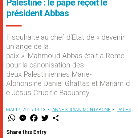
Palestine : le pape reçoit le
président Abbas
Il souhaite au chef d’Etat de « devenir
un ange de la
paix ». Mahmoud Abbas était à Rome
pour la canonisation des
deux Palestiniennes Marie-
Alphonsine Daniel Ghattas et Mariam d
e Jésus Crucifié Baouardy.
MAI 17, 2015 14:13
ANNE KURIAN-MONTABONE
PAPES
W
M
F
T
S
h
e
a
w
h
a
s
c
i
a
t
s
e
t
r
Share this Entry
s
e
b
t
e