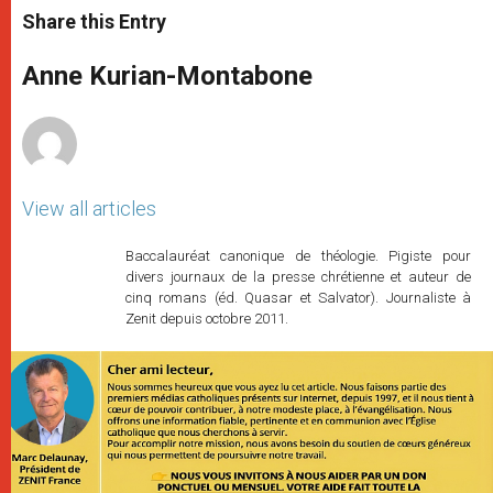
t
s
e
t
r
Share this Entry
s
e
b
t
e
A
n
o
e
p
g
o
r
Anne Kurian-Montabone
p
e
k
r
View all articles
Baccalauréat canonique de théologie. Pigiste pour
divers journaux de la presse chrétienne et auteur de
cinq romans (éd. Quasar et Salvator). Journaliste à
Zenit depuis octobre 2011.