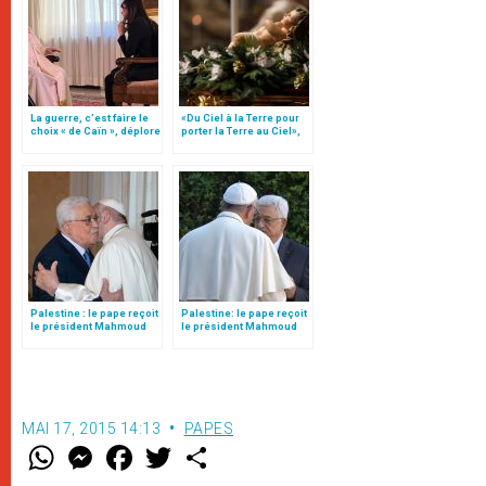
La guerre, c’est faire le
«Du Ciel à la Terre pour
choix « de Caïn », déplore
porter la Terre au Ciel»,
le pape François
par Mgr Francesco Follo
Palestine : le pape reçoit
Palestine: le pape reçoit
le président Mahmoud
le président Mahmoud
Abbas
Abbas
MAI 17, 2015 14:13
PAPES
W
M
F
T
S
h
e
a
w
h
a
s
c
i
a