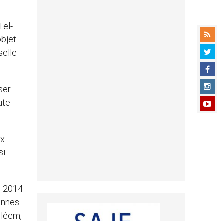
Tel-
objet
selle
ser
ute
ix
si
n 2014
iennes
hléem,