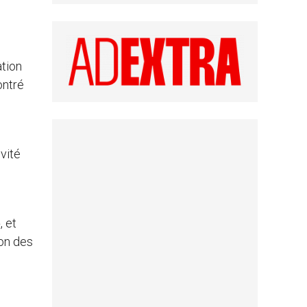
tion
ontré
ivité
, et
ion des