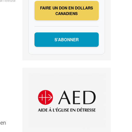
can Media
FAIRE UN DON EN DOLLARS
CANADIENS
S’ABONNER
 en