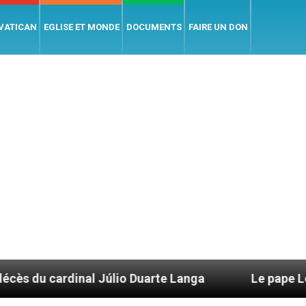
 VATICAN
EGLISE ET MONDE
DOCUMENTS
FAIRE UN DON
Duarte Langa
Le pape Léon XIV évoque un voyag