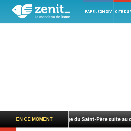
PAPE LÉON XIV
CITÉ DU
age du Saint-Père suite au décès du cardinal Júlio 
EN CE MOMENT