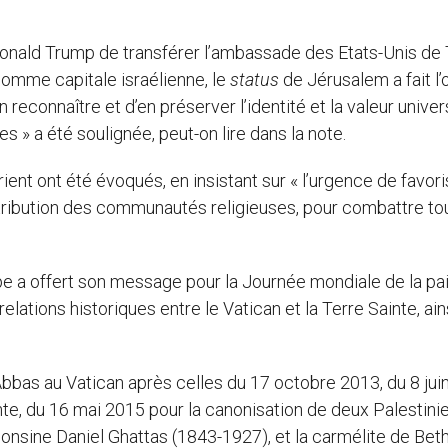
Donald Trump de transférer l’ambassade des Etats-Unis de 
comme capitale israélienne, le
status
de Jérusalem a fait l’
en reconnaître et d’en préserver l’identité et la valeur univer
s » a été soulignée, peut-on lire dans la note.
rient ont été évoqués, en insistant sur « l’urgence de favori
ntribution des communautés religieuses, pour combattre to
pe a offert son message pour la Journée mondiale de la pa
elations historiques entre le Vatican et la Terre Sainte, ain
Abbas au Vatican après celles du 17 octobre 2013, du 8 jui
ainte, du 16 mai 2015 pour la canonisation de deux Palestin
onsine Daniel Ghattas (1843-1927), et la carmélite de Bet