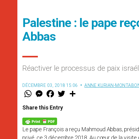
Palestine : le pape re
Abbas
Réactiver le processus de paix israél
DÉCEMBRE 03, 2018 15:06
ANNE KURIAN-MONTABO
W
M
F
T
S
h
e
a
w
h
a
s
c
i
a
t
s
e
t
r
Share this Entry
s
e
b
t
e
A
n
o
e
p
g
o
r
p
e
k
Le pape François a reçu Mahmoud Abbas, présiden
r
privé, ce 3 décembre 2018. Au cœur de la visite d