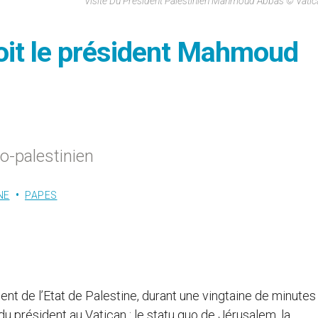
Visite Du Président Palestinien Mahmoud Abbas © Vati
çoit le président Mahmoud
o-palestinien
NE
PAPES
t de l’Etat de Palestine, durant une vingtaine de minutes
u président au Vatican : le statu quo de Jérusalem, la