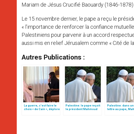
Mariam de Jésus Crucifié Baouardy (1846-1878) –
Le 15 novembre dernier, le pape a reçu le préside
« l’importance de renforcer la confiance mutuelle
Palestiniens pour parvenir à un accord respectue
aussi mis en relief Jérusalem comme « Cité de la pa
Autres Publications :
La guerre, c’est faire le
Palestine: le pape reçoit
Palestine: dans un
choix « de Caïn », déplore
le président Mahmoud
lettre au pape, M
le pape François
Abbas
Abbas condamne l
attentats en Egypte