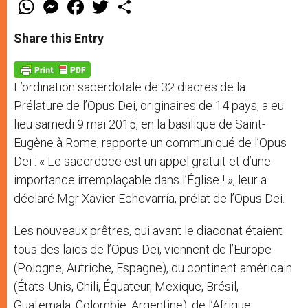
W
M
F
T
S
h
e
a
w
h
a
s
c
i
a
t
s
e
t
r
Share this Entry
s
e
b
t
e
A
n
o
e
p
g
o
r
p
e
k
L’ordination sacerdotale de 32 diacres de la
r
Prélature de l’Opus Dei, originaires de 14 pays, a eu
lieu samedi 9 mai 2015, en la basilique de Saint-
Eugène à Rome, rapporte un communiqué de l’Opus
Dei : « Le sacerdoce est un appel gratuit et d’une
importance irremplaçable dans l’Église ! », leur a
déclaré Mgr Xavier Echevarría, prélat de l’Opus Dei.
Les nouveaux prêtres, qui avant le diaconat étaient
tous des laïcs de l’Opus Dei, viennent de l’Europe
(Pologne, Autriche, Espagne), du continent américain
(États-Unis, Chili, Équateur, Mexique, Brésil,
Guatemala, Colombie, Argentine), de l’Afrique