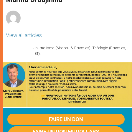
p
e
k
r
View all articles
Journalisme (Moscou & Bruxelles). Théologie (Bruxelles,
IET).
FAIRE UN DON
FAIRE UN DON EN DOLLARS