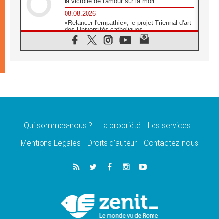
la victoire de l'amour sur la mort
08.08.2026
«Relancer l'empathie», le projet Triennal d'art
des Universités catholiques
08.08.2026
Signis 2026, donner la parole aux religieuses
catholiques
08.08.2026
Au Bangladesh, l'Église accompagne les
Dalits sur le chemin de la dignité
07.08.2026
Philippines: le vicariat apostolique de
Calapan devient un diocèse
Qui sommes-nous ?
La propriété
Les services
07.08.2026
Congo-Brazzaville: le 15 août, entre solennité
Mentions Legales
Droits d’auteur
Contactez-nous
de l'Assomption et mémoire nationale
07.08.2026
«La paix commence par l'empathie» estime
le cardinal Parolin
07.08.2026
En Colombie, «la paix ne s'achète pas avec
une signature»