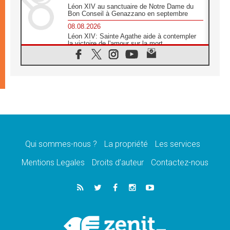
Léon XIV au sanctuaire de Notre Dame du
Bon Conseil à Genazzano en septembre
08.08.2026
Léon XIV: Sainte Agathe aide à contempler
la victoire de l'amour sur la mort
08.08.2026
«Relancer l'empathie», le projet Triennal d'art
des Universités catholiques
08.08.2026
Signis 2026, donner la parole aux religieuses
catholiques
08.08.2026
Au Bangladesh, l'Église accompagne les
Dalits sur le chemin de la dignité
Qui sommes-nous ?
La propriété
Les services
07.08.2026
Philippines: le vicariat apostolique de
Mentions Legales
Droits d’auteur
Contactez-nous
Calapan devient un diocèse
07.08.2026
Congo-Brazzaville: le 15 août, entre solennité
de l'Assomption et mémoire nationale
07.08.2026
«La paix commence par l'empathie» estime
le cardinal Parolin