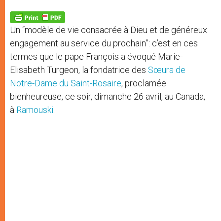
A
n
o
e
p
g
o
r
p
e
k
Un “modèle de vie consacrée à Dieu et de généreux
r
engagement au service du prochain”: c’est en ces
termes que le pape François a évoqué Marie-
Elisabeth Turgeon, la fondatrice des
Sœurs de
Notre-Dame du Saint-Rosaire
, proclamée
bienheureuse, ce soir, dimanche 26 avril, au Canada,
à
Ramouski
.