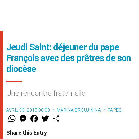
Jeudi Saint: déjeuner du pape
François avec des prêtres de son
diocèse
Une rencontre fraternelle
AVRIL 03, 2015 00:00
MARINA DROUJININA
PAPES
W
M
F
T
S
h
e
a
w
h
a
s
c
i
a
t
s
e
t
r
Share this Entry
s
e
b
t
e