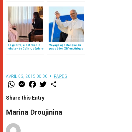
non officielle
François
La guerre, c’est faire le
Voyage apostolique du
choix « de Caïn », déplore
pape Léon XIV en Afrique
le pape François
AVRIL 03, 2015 00:00
PAPES
W
M
F
T
S
h
e
a
w
h
a
s
c
i
a
t
s
e
t
r
Share this Entry
s
e
b
t
e
A
n
o
e
p
g
o
r
Marina Droujinina
p
e
k
r