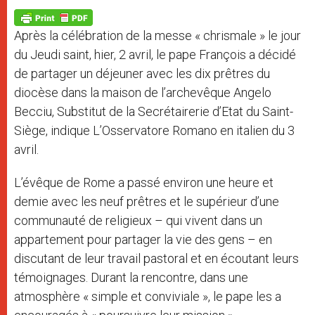
A
n
o
e
p
g
o
r
p
e
k
Après la célébration de la messe « chrismale » le jour
r
du Jeudi saint, hier, 2 avril, le pape François a décidé
de partager un déjeuner avec les dix prêtres du
diocèse dans la maison de l’archevêque Angelo
Becciu, Substitut de la Secrétairerie d’Etat du Saint-
Siège, indique L’Osservatore Romano en italien du 3
avril.
L’évêque de Rome a passé environ une heure et
demie avec les neuf prêtres et le supérieur d’une
communauté de religieux – qui vivent dans un
appartement pour partager la vie des gens – en
discutant de leur travail pastoral et en écoutant leurs
témoignages. Durant la rencontre, dans une
atmosphère « simple et conviviale », le pape les a