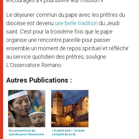
encouragés à « poursuivre leur mission ».
Le déjeuner commun du pape avec les prêtres du
diocèse est devenu
une belle tradition
du Jeudi
saint. C’est pour la troisième fois que le pape
organise une rencontre pareille pour passer
ensemble un moment de repos spirituel et réfléchir
au service quotidien des prêtres, souligne
L’Osservatore Romano.
Autres Publications :
Document final du
« Fratelli tutti »: le texte
synode pour l'Amazonie
complet de la 3e
en français: traduction
encyclique du pape