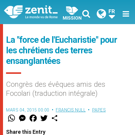
FR
MISSION
La "force de l'Eucharistie" pour
les chrétiens des terres
ensanglantées
Congrès des évêques amis des
Focolari (traduction intégrale)
MARS 04, 2015 00:00
FRANCIS NULL
PAPES
W
M
F
T
S
h
e
a
w
h
a
s
c
i
a
t
s
e
t
r
Share this Entry
s
e
b
t
e