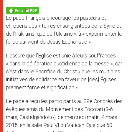
A
n
o
e
p
g
o
r
p
e
k
Le pape François encourage les pasteurs et
r
chrétiens des « terres ensanglantées de la Syrie et
de l’Irak, ainsi que de l’Ukraine », à « expérimenter la
force qui vient de Jésus Eucharistie ».
Il assure que l’Église est unie à leurs souffrances
« dans la célébration quotidienne de la messe », car
c’est dans le Sacrifice du Christ « que les multiples
initiatives de solidarité en faveur de [ces] Églises
prennent force et signification ».
Le pape a reçu les participants au 38e Congrès des
évêques amis du Mouvement des Focolari (3-6
mars, Castelgandolfo), ce mercredi matin, 4 mars
2015, en la salle Paul VI du Vatican. Quelque 60