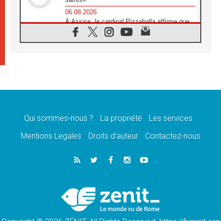
06.08.2026
À Assise, le cardinal Pizzaballa affirme que
«les chrétiens veulent la paix»
06.08.2026
Au Mexique, le cardinal Parolin invite à être
aux côtés des marginalisées
06.08.2026
À Assise, le Pape invite les jeunes à
«construire la civilisation de l'amour»
05.08.2026
La visite du Pape en Argentine portera «un
message de paix et de dignité humaine»
Qui sommes-nous ?
La propriété
Les services
05.08.2026
Mentions Legales
Droits d’auteur
Contactez-nous
«La visite du Pape en Uruguay renforcera
l'espérance» affirme Mgr Tróccoli
05.08.2026
Le nonce en Ukraine: «Il est inquiétant
d'entendre ceux qui bénissent la guerre»
05.08.2026
Léon XIV au Pérou, une lueur d'espoir pour
un peuple en quête de paix