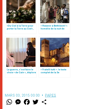
«Du Ciel à la Terre pour
« Revenir à Bethléem! »:
porter la Terre au Ciel»,
homélie de la nuit de
par Mgr Francesco Follo
Noël (texte complet)
La guerre, c’est faire le
« Fratelli tutti »: le texte
choix « de Caïn », déplore
complet de la 3e
le pape François
encyclique du pape
François
MARS 03, 2015 00:00
PAPES
W
M
F
T
S
h
e
a
w
h
a
s
c
i
a