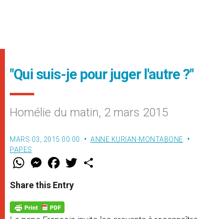
"Qui suis-je pour juger l'autre ?"
Homélie du matin, 2 mars 2015
MARS 03, 2015 00:00
ANNE KURIAN-MONTABONE
PAPES
W
M
F
T
S
h
e
a
w
h
a
s
c
i
a
t
s
e
t
r
Share this Entry
s
e
b
t
e
A
n
o
e
p
g
o
r
p
e
k