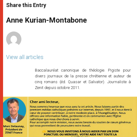
t
s
e
t
r
Share this Entry
s
e
b
t
e
A
n
o
e
p
g
o
r
Anne Kurian-Montabone
p
e
k
r
View all articles
Baccalauréat canonique de théologie. Pigiste pour
divers journaux de la presse chrétienne et auteur de
cinq romans (éd. Quasar et Salvator). Journaliste à
Zenit depuis octobre 2011.