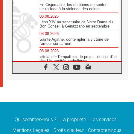
En Cisjordanie, les chrétiens se sentent
seuls face à la violence des colons
08.08.2026
Léon XIV au sanctuaire de Notre Dame du
Bon Conseil à Genazzano en septembre
08.08.2026
Sainte Agathe, contempler la victoire de
l'amour sur la mort
08.08.2026
«Relancer l'empathie», le projet Triennal d'art
des Universités catholiques
08.08.2026
Signis 2026, donner la parole aux religieuses
catholiques
08.08.2026
Au Bangladesh, l'Église accompagne les
Dalits sur le chemin de la dignité
07.08.2026
Philippines: le vicariat apostolique de
Calapan devient un diocèse
Qui sommes-nous ?
La propriété
Les services
07.08.2026
Congo-Brazzaville: le 15 août, entre solennité
Mentions Legales
Droits d’auteur
Contactez-nous
de l'Assomption et mémoire nationale