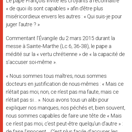
Le pape François invite les croyants à reconnaître
r
« de quoi ils sont capables » afin d’être plus
miséricordieux envers les autres : « Qui suis-je pour
juger l’autre ? »
Commentant l’Évangile du 2 mars 2015 durant la
messe à Sainte-Marthe (Lc 6, 36-38), le pape a
médité sur la « vertu chrétienne » de « la capacité de
s’accuser soi-même ».
« Nous sommes tous maîtres, nous sommes
docteurs en justification de nous-mêmes : « Mais ce
n’était pas moi, non, ce n’est pas ma faute, mais ce
n’était pas si… ». Nous avons tous un alibi pour
expliquer nos manques, nos péchés et, bien souvent,
nous sommes capables de faire une tête de « Mais
ce n’est pas moi, c’est peut-être quelqu’un d’autre » :
de faire l’innocent… C’est plus facile d’accuser les