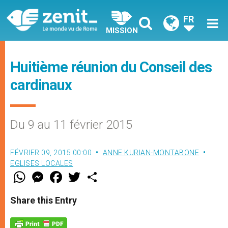
FR
MISSION
Huitième réunion du Conseil des
cardinaux
Du 9 au 11 février 2015
FÉVRIER 09, 2015 00:00
ANNE KURIAN-MONTABONE
EGLISES LOCALES
W
M
F
T
S
h
e
a
w
h
a
s
c
i
a
t
s
e
t
r
Share this Entry
s
e
b
t
e
A
n
o
e
p
g
o
r