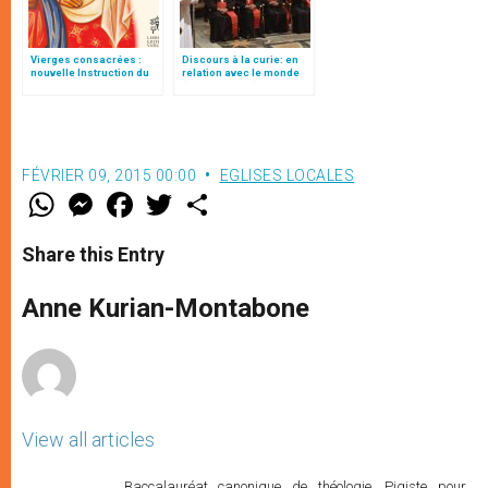
Vierges consacrées :
Discours à la curie: en
nouvelle Instruction du
relation avec le monde
Vatican
(texte intégral)
FÉVRIER 09, 2015 00:00
EGLISES LOCALES
W
M
F
T
S
h
e
a
w
h
a
s
c
i
a
t
s
e
t
r
Share this Entry
s
e
b
t
e
A
n
o
e
p
g
o
r
Anne Kurian-Montabone
p
e
k
r
View all articles
Baccalauréat canonique de théologie. Pigiste pour