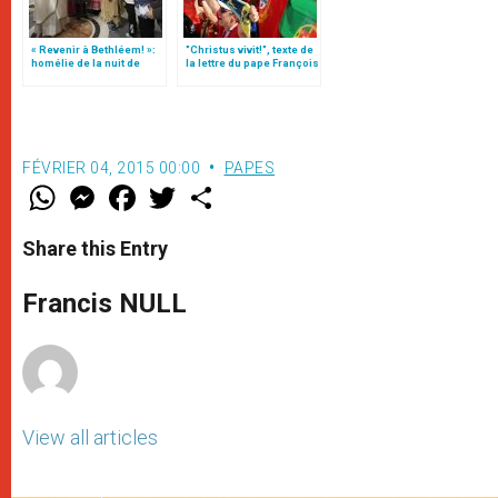
« Revenir à Bethléem! »:
"Christus vivit!", texte de
homélie de la nuit de
la lettre du pape François
Noël (texte complet)
aux jeunes du monde
FÉVRIER 04, 2015 00:00
PAPES
W
M
F
T
S
h
e
a
w
h
a
s
c
i
a
t
s
e
t
r
Share this Entry
s
e
b
t
e
A
n
o
e
p
g
o
r
Francis NULL
p
e
k
r
View all articles