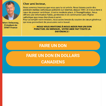
FAIRE UN DON
FAIRE UN DON EN DOLLARS
CANADIENS