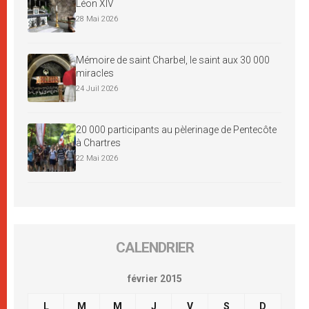
Léon XIV
28 Mai 2026
Mémoire de saint Charbel, le saint aux 30 000
miracles
24 Juil 2026
20 000 participants au pèlerinage de Pentecôte
à Chartres
22 Mai 2026
CALENDRIER
février 2015
L
M
M
J
V
S
D