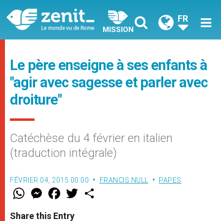
FR
MISSION
Le père enseigne à ses enfants à
"agir avec sagesse et parler avec
droiture"
Catéchèse du 4 février en italien
(traduction intégrale)
FÉVRIER 04, 2015 00:00
FRANCIS NULL
PAPES
W
M
F
T
S
h
e
a
w
h
a
s
c
i
a
t
s
e
t
r
Share this Entry
s
e
b
t
e