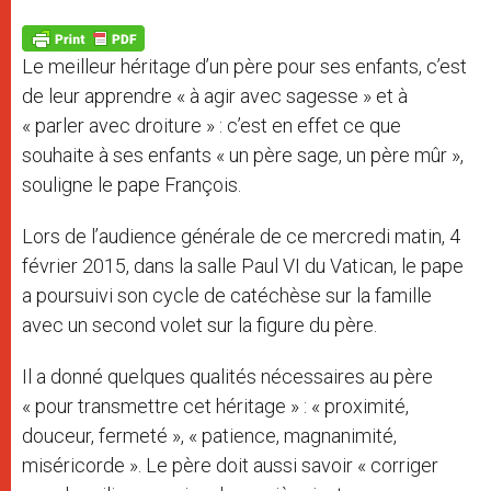
A
n
o
e
p
g
o
r
p
e
k
Le meilleur héritage d’un père pour ses enfants, c’est
r
de leur apprendre « à agir avec sagesse » et à
« parler avec droiture » : c’est en effet ce que
souhaite à ses enfants « un père sage, un père mûr »,
souligne le pape François.
Lors de l’audience générale de ce mercredi matin, 4
février 2015, dans la salle Paul VI du Vatican, le pape
a poursuivi son cycle de catéchèse sur la famille
avec un second volet sur la figure du père.
Il a donné quelques qualités nécessaires au père
« pour transmettre cet héritage » : « proximité,
douceur, fermeté », « patience, magnanimité,
miséricorde ». Le père doit aussi savoir « corriger