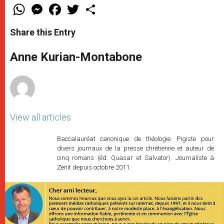
W
M
F
T
S
h
e
a
w
h
a
s
c
i
a
t
s
e
t
r
Share this Entry
s
e
b
t
e
A
n
o
e
p
g
o
r
Anne Kurian-Montabone
p
e
k
r
View all articles
Baccalauréat canonique de théologie. Pigiste pour
divers journaux de la presse chrétienne et auteur de
cinq romans (éd. Quasar et Salvator). Journaliste à
Zenit depuis octobre 2011.