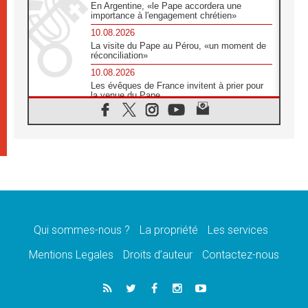
En Argentine, «le Pape accordera une
importance à l'engagement chrétien»
10.08.2026
La visite du Pape au Pérou, «un moment de
réconciliation»
10.08.2026
Les évêques de France invitent à prier pour
la venue du Pape
10.08.2026
Création d'un réseau des médias catholiques
au Tchad
10.08.2026
Indonésie: un dollar pour la construction de
219 églises
09.08.2026
Angélus: Léon XIV exhorte à la foi en Dieu
dépouillée de tout orgueil
Qui sommes-nous ?
La propriété
Les services
09.08.2026
Le Pape lance un appel à la paix au Soudan
Mentions Legales
Droits d’auteur
Contactez-nous
et à la protection des civils
09.08.2026
Déclaration d'Addis-Abeba du SCEAM sur
l'Éducation Catholique en Afrique