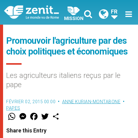
FR
MISSION
Promouvoir l'agriculture par des
choix politiques et économiques
Les agriculteurs italiens reçus par le
pape
FÉVRIER 02, 2015 00:00
ANNE KURIAN-MONTABONE
PAPES
W
M
F
T
S
h
e
a
w
h
a
s
c
i
a
t
s
e
t
r
Share this Entry
s
e
b
t
e