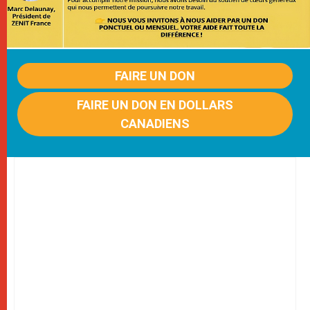
FAIRE UN DON
FAIRE UN DON EN DOLLARS
CANADIENS