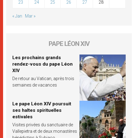
23
24
25
26
27
28
« Jan
Mar »
PAPE LÉON XIV
Les prochains grands
rendez-vous du pape Léon
XIV
De retour au Vatican, après trois
semaines de vacances
Le pape Léon XIV poursuit
ses haltes spirituelles
estivales
Visites privées du sanctuaire de
Vallepietra et de deux monastères
bénédictins à Subiaco