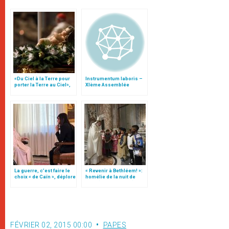
«Du Ciel à la Terre pour
Instrumentum laboris –
porter la Terre au Ciel»,
XIème Assemblée
par Mgr Francesco Follo
Générale Ordinaire du
Synode des Évêques
La guerre, c’est faire le
« Revenir à Bethléem! »:
choix « de Caïn », déplore
homélie de la nuit de
le pape François
Noël (texte complet)
FÉVRIER 02, 2015 00:00
PAPES