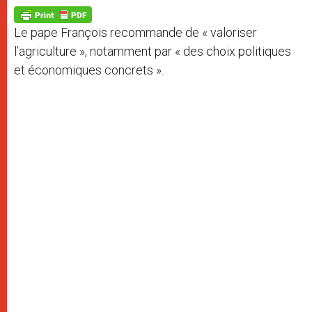
A
n
o
e
p
g
o
r
p
e
k
Le pape François recommande de « valoriser
r
l’agriculture », notamment par « des choix politiques
et économiques concrets ».