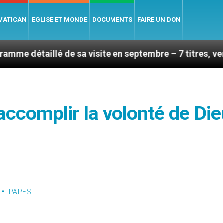
 VATICAN
EGLISE ET MONDE
DOCUMENTS
FAIRE UN DON
 de sa visite en septembre – 7 titres, vendredi 7 août 
 accomplir la volonté de Die
PAPES