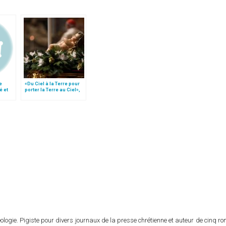
e
«Du Ciel à la Terre pour
é et
porter la Terre au Ciel»,
par Mgr Francesco Follo
logie. Pigiste pour divers journaux de la presse chrétienne et auteur de cinq r