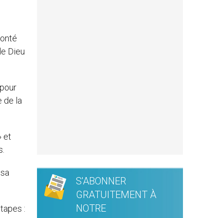
lonté
de Dieu
 pour
e de la
» et
s.
 sa
S'ABONNER
GRATUITEMENT À
NOTRE
étapes :