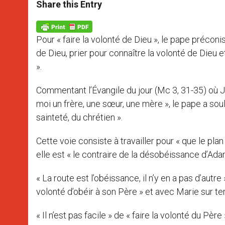
t
s
e
t
r
Share this Entry
s
e
b
t
e
A
n
o
e
p
g
o
r
p
e
k
Pour « faire la volonté de Dieu », le pape préconise
r
de Dieu, prier pour connaître la volonté de Dieu et
».
Commentant l’Évangile du jour (Mc 3, 31-35) où Jés
moi un frère, une sœur, une mère », le pape a souli
sainteté, du chrétien ».
Cette voie consiste à travailler pour « que le plan
elle est « le contraire de la désobéissance d’Ad
« La route est l’obéissance, il n’y en a pas d’au
volonté d’obéir à son Père » et avec Marie sur terr
« Il n’est pas facile » de « faire la volonté du Pèr