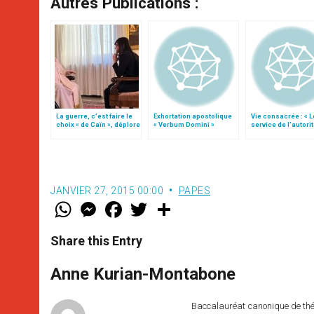
Autres Publications :
La guerre, c’est faire le
Exhortation apostolique
Vie consacrée : « L
choix « de Caïn », déplore
« Verbum Domini »
service de l’autorit
le pape François
l’obéissance »
JANVIER 27, 2015 00:00
PAPES
W
M
F
T
S
h
e
a
w
h
a
s
c
i
a
t
s
e
t
r
Share this Entry
s
e
b
t
e
A
n
o
e
p
g
o
r
Anne Kurian-Montabone
p
e
k
r
Baccalauréat canonique de théo