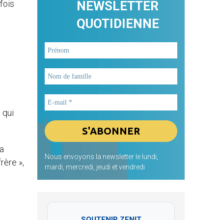
 fois
NEWSLETTER
QUOTIDIENNE
 qui
la
Nous envoyons la newsletter le lundi,
rère »,
mardi, mercredi, jeudi et vendredi
SOUTENIR ZENIT