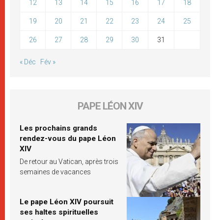
12
13
14
15
16
17
18
19
20
21
22
23
24
25
26
27
28
29
30
31
« Déc
Fév »
PAPE LÉON XIV
Les prochains grands
rendez-vous du pape Léon
XIV
De retour au Vatican, après trois
semaines de vacances
Le pape Léon XIV poursuit
ses haltes spirituelles