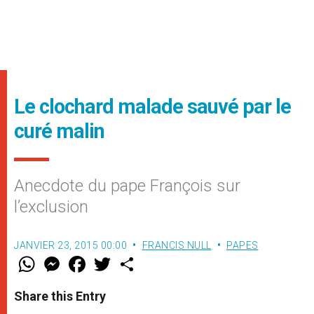
Le clochard malade sauvé par le
curé malin
Anecdote du pape François sur
l’exclusion
JANVIER 23, 2015 00:00
FRANCIS NULL
PAPES
W
M
F
T
S
h
e
a
w
h
a
s
c
i
a
t
s
e
t
r
Share this Entry
s
e
b
t
e