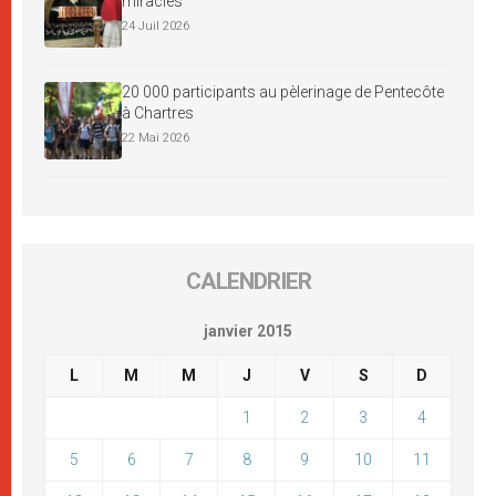
miracles
24 Juil 2026
20 000 participants au pèlerinage de Pentecôte
à Chartres
22 Mai 2026
CALENDRIER
janvier 2015
L
M
M
J
V
S
D
1
2
3
4
5
6
7
8
9
10
11