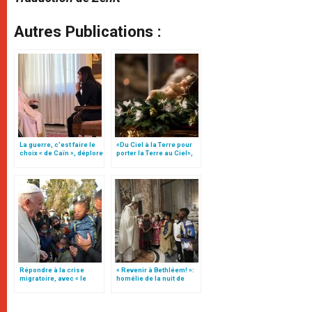
Autres Publications :
La guerre, c’est faire le
«Du Ciel à la Terre pour
choix « de Caïn », déplore
porter la Terre au Ciel»,
le pape François
par Mgr Francesco Follo
Répondre à la crise
« Revenir à Bethléem! »:
migratoire, avec « le
homélie de la nuit de
style de l’humanité »!
Noël (texte complet)
(texte complet)