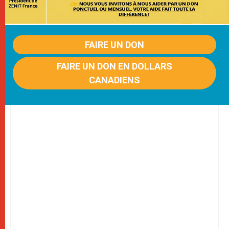
FAIRE UN DON
FAIRE UN DON EN DOLLARS
CANADIENS