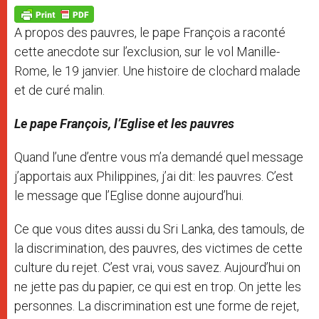
A
n
o
e
p
g
o
r
p
e
k
A propos des pauvres, le pape François a raconté
r
cette anecdote sur l’exclusion, sur le vol Manille-
Rome, le 19 janvier. Une histoire de clochard malade
et de curé malin.
Le pape François, l’Eglise et les pauvres
Quand l’une d’entre vous m’a demandé quel message
j’apportais aux Philippines, j’ai dit: les pauvres. C’est
le message que l’Eglise donne aujourd’hui.
Ce que vous dites aussi du Sri Lanka, des tamouls, de
la discrimination, des pauvres, des victimes de cette
culture du rejet. C’est vrai, vous savez. Aujourd’hui on
ne jette pas du papier, ce qui est en trop. On jette les
personnes. La discrimination est une forme de rejet,