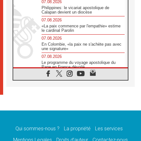
07.08.2026
Philippines: le vicariat apostolique de
Calapan devient un diocèse
07.08.2026
«La paix commence par l'empathie» estime
le cardinal Parolin
07.08.2026
En Colombie, «la paix ne s'achète pas avec
une signature»
07.08.2026
Le programme du voyage apostolique du
Pape en France dévoilé
07.08.2026
1ère Conférence continentale sur l'éducation
catholique en Afrique
07.08.2026
Un logo symbolique pour la venue du Pape
en France
07.08.2026
Cardinal Rossi: «La venue du Pape Léon en
Argentine est un hommage à François»
Qui sommes-nous ?
La propriété
Les services
07.08.2026
Hiroshima et Nagasaki, 81 ans après,
Mentions Legales
Droits d’auteur
Contactez-nous
lancement des «dix jours de prière pour la