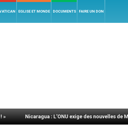
 VATICAN
EGLISE ET MONDE
DOCUMENTS
FAIRE UN DON
Nicaragua : L’ONU exige des nouvelles de Mgr Mata