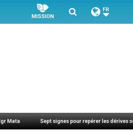
FR
MISSION
Sept signes pour repérer les dérives sectaires 