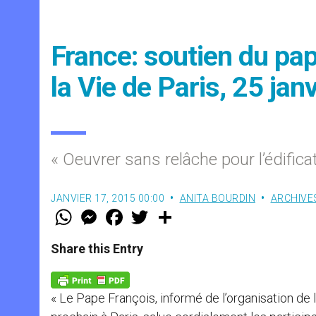
France: soutien du pa
la Vie de Paris, 25 janv
« Oeuvrer sans relâche pour l’édificat
JANVIER 17, 2015 00:00
ANITA BOURDIN
ARCHIVE
W
M
F
T
S
h
e
a
w
h
a
s
c
i
a
t
s
e
t
r
Share this Entry
s
e
b
t
e
A
n
o
e
p
g
o
r
p
e
k
« Le Pape François, informé de l’organisation de 
r