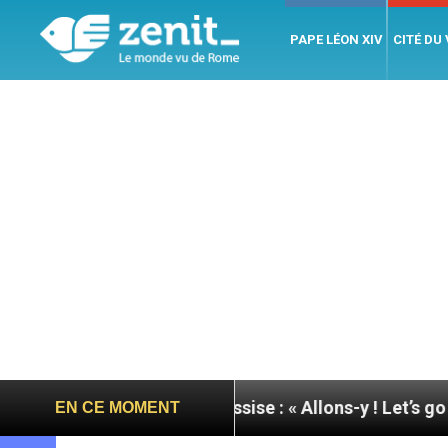
PAPE LÉON XIV
CITÉ DU
urnée du pape à Assise : « Allons-y ! Let’s go ! »
EN CE MOMENT