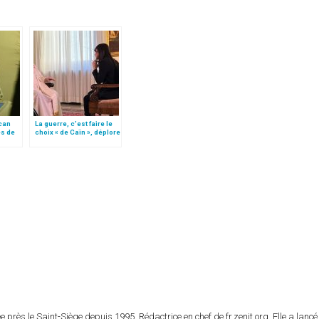
ican
La guerre, c’est faire le
s de
choix « de Caïn », déplore
que de
le pape François
e
 près le Saint-Siège depuis 1995. Rédactrice en chef de fr.zenit.org. Elle a lancé 