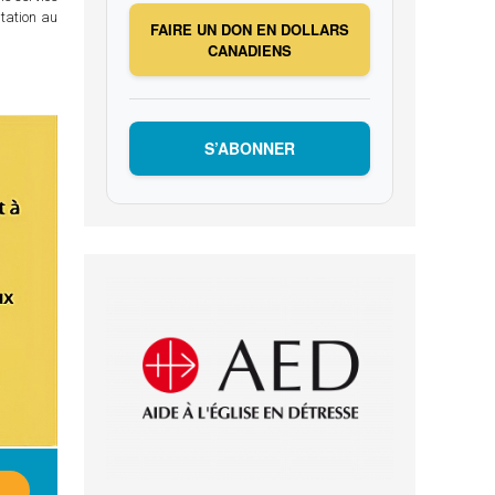
itation au
FAIRE UN DON EN DOLLARS
CANADIENS
S’ABONNER