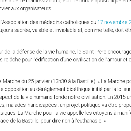
ants à cette manifestation », écrit le nonce apostolique en 
nvier aux organisateurs.
 l’Association des médecins catholiques du
17 novembre 
ujours sacrée, valable et inviolable et, comme telle, doit êt
ur de la défense de la vie humaine, le Saint-Père encourage
 relâche pour l’édification d’une civilisation de l’amour et 
 Marche du 25 janvier (13h30 à la Bastille): « La Marche po
e opposition au dérèglement bioéthique initié par la loi sur
espect de la vie humaine fonde notre civilisation. En 2015 u
s, malades, handicapées : un projet politique va être prop
asiques. La Marche pour la vie appelle les citoyens à manif
ce de la Bastille, pour dire non à l’euthanasie. »