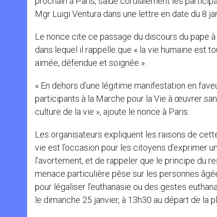
prochain à Paris, salue cordialement les particip
Mgr Luigi Ventura dans une lettre en date du 8 ja
Le nonce cite ce passage du discours du pape à
dans lequel il rappelle que « la vie humaine est to
aimée, défendue et soignée ».
« En dehors d’une légitime manifestation en fave
participants à la Marche pour la Vie à œuvrer sans
culture de la vie », ajoute le nonce à Paris.
Les organisateurs expliquent les raisons de cette
vie est l’occasion pour les citoyens d’exprimer un
l’avortement, et de rappeler que le principe du r
menace particulière pèse sur les personnes âgée
pour légaliser l’euthanasie ou des gestes euthan
le dimanche 25 janvier, à 13h30 au départ de la pla