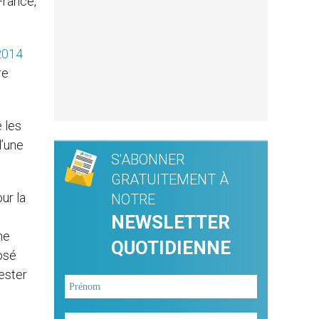
France,
2014
re
 les
d’une
S'ABONNER
GRATUITEMENT À
ur la
NOTRE
NEWSLETTER
ne
QUOTIDIENNE
osé
ester