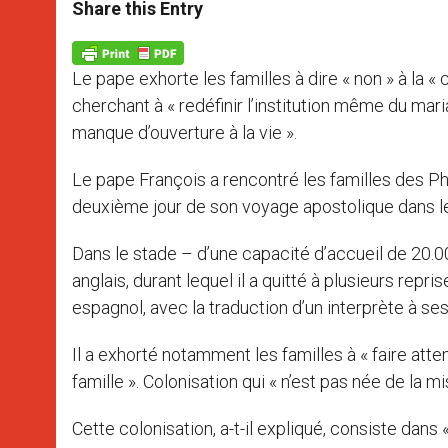
t
s
e
t
r
Share this Entry
s
e
b
t
e
A
n
o
e
p
g
o
r
p
e
k
Le pape exhorte les familles à dire « non » à la « 
r
cherchant à « redéfinir l’institution même du mari
manque d’ouverture à la vie ».
Le pape François a rencontré les familles des Phi
deuxième jour de son voyage apostolique dans l
Dans le stade – d’une capacité d’accueil de 20.
anglais, durant lequel il a quitté à plusieurs re
espagnol, avec la traduction d’un interprète à se
Il a exhorté notamment les familles à « faire atten
famille ». Colonisation qui « n’est pas née de la m
Cette colonisation, a-t-il expliqué, consiste dans 