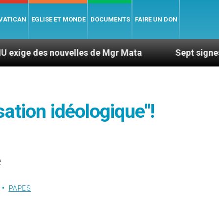
 VATICAN
EGLISE ET MONDE
DOCUMENTS
FAIRE UN DON
nouvelles de Mgr Mata
Sept signes pour repére
isation idéologique"!
e
PAPES