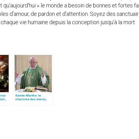
nt qu’aujourd’hui « le monde a besoin de bonnes et fortes fa
es d’amour, de pardon et d’attention. Soyez des sanctuai
e chaque vie humaine depuis la conception jusqu’à la mort
 pour
Sainte-Marthe: le
iel»,
charisme des mères,
Follo
antidote à la
“colonisation culturelle
et idéologique”