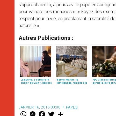
s’approchaient », a poursuivi le pape en souligna
pour vaincre ces menaces » : « Soyez des exempl
respect pour la vie, en proclamant la sacralité d
naturelle ».
Autres Publications :
La guerre, c’est faire le
Sainte-Marthe: le
«Du Ciel à la Terre
choix « de Caïn », déplore
témoignage, remède à la
porter la Terre au C
le pape François
«colonisation
par Mgr Francesco 
idéologique»
JANVIER 16, 2015 00:00
PAPES
W
M
F
T
S