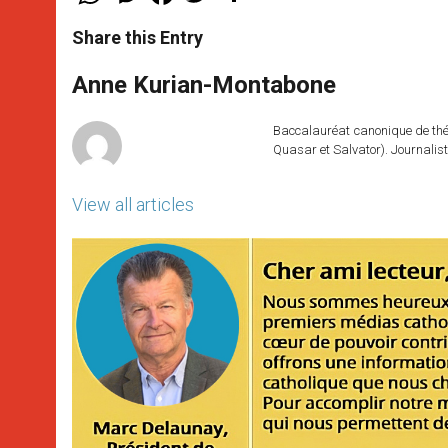
h
e
a
w
h
a
s
c
i
a
t
s
e
t
r
Share this Entry
s
e
b
t
e
A
n
o
e
p
g
o
r
Anne Kurian-Montabone
p
e
k
r
Baccalauréat canonique de théo
Quasar et Salvator). Journalist
View all articles