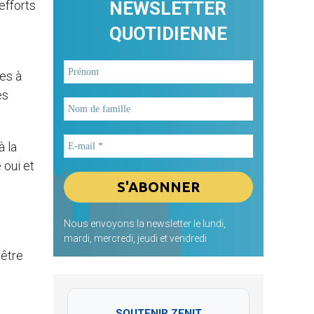
efforts
NEWSLETTER
QUOTIDIENNE
les à
es
à la
 oui et
Nous envoyons la newsletter le lundi,
mardi, mercredi, jeudi et vendredi
 être
SOUTENIR ZENIT