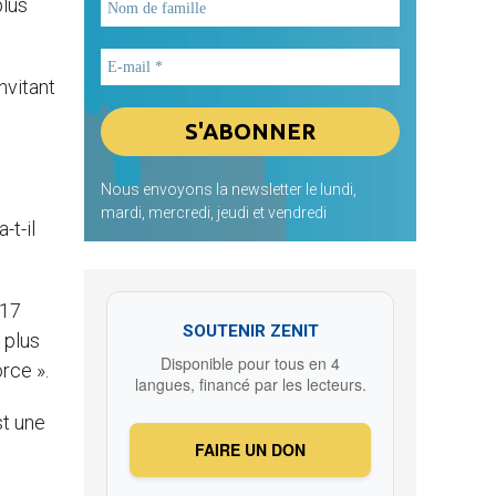
plus
nvitant
Nous envoyons la newsletter le lundi,
,
mardi, mercredi, jeudi et vendredi
-t-il
 17
SOUTENIR ZENIT
 plus
Disponible pour tous en 4
rce ».
langues, financé par les lecteurs.
st une
FAIRE UN DON