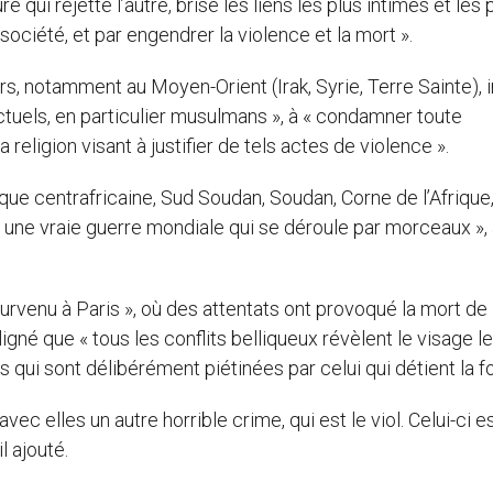
 qui rejette l’autre, brise les liens les plus intimes et les 
 société, et par engendrer la violence et la mort ».
s, notamment au Moyen-Orient (Irak, Syrie, Terre Sainte), i
lectuels, en particulier musulmans », à « condamner toute
religion visant à justifier de tels actes de violence ».
lique centrafricaine, Sud Soudan, Soudan, Corne de l’Afrique
une vraie guerre mondiale qui se déroule par morceaux », a
venu à Paris », où des attentats ont provoqué la mort de
ligné que « tous les conflits belliqueux révèlent le visage le
 qui sont délibérément piétinées par celui qui détient la fo
vec elles un autre horrible crime, qui est le viol. Celui-ci e
l ajouté.