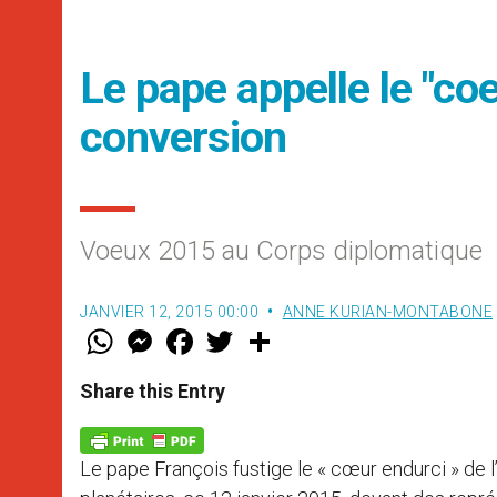
Le pape appelle le "coe
conversion
Voeux 2015 au Corps diplomatique
JANVIER 12, 2015 00:00
ANNE KURIAN-MONTABONE
W
M
F
T
S
h
e
a
w
h
a
s
c
i
a
t
s
e
t
r
Share this Entry
s
e
b
t
e
A
n
o
e
p
g
o
r
p
e
k
Le pape François fustige le « cœur endurci » de 
r