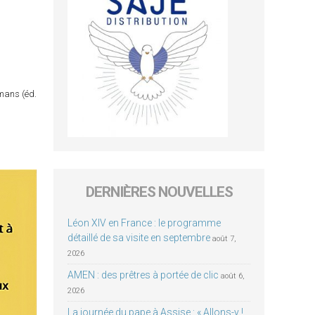
omans (éd.
DERNIÈRES NOUVELLES
Léon XIV en France : le programme
détaillé de sa visite en septembre
août 7,
2026
AMEN : des prêtres à portée de clic
août 6,
2026
La journée du pape à Assise : « Allons-y !