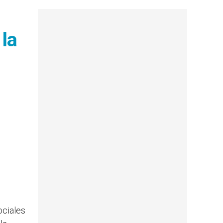
 la
ociales