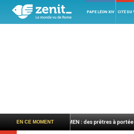
PAPE LÉON XIV
CITÉ DU
ptembre
AMEN : des prêtres à portée de clic
EN CE MOMENT