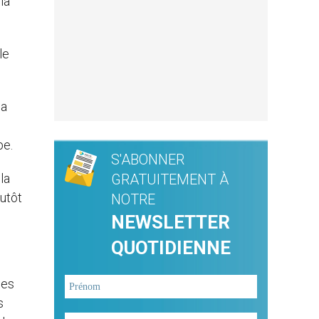
la
le
la
be.
S'ABONNER
la
GRATUITEMENT À
lutôt
NOTRE
NEWSLETTER
QUOTIDIENNE
les
s