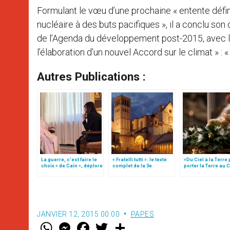
Formulant le vœu d’une prochaine « entente définit
nucléaire à des buts pacifiques », il a conclu son
de l’Agenda du développement post-2015, avec l
l’élaboration d’un nouvel Accord sur le climat » : «
Autres Publications :
La guerre, c’est faire le
« Fratelli tutti »: le texte
«Du Ciel à la Terre
choix « de Caïn », déplore
complet de la 3e
porter la Terre au C
le pape François
encyclique du pape
par Mgr Francesco 
François
JANVIER 12, 2015 00:00
PAPES
W
M
F
T
S