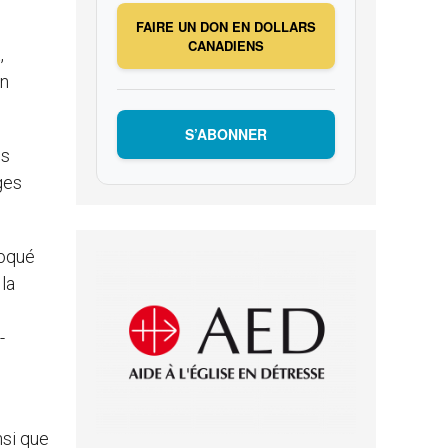
FAIRE UN DON EN DOLLARS
CANADIENS
,
un
S’ABONNER
es
ges
voqué
la
-
nsi que