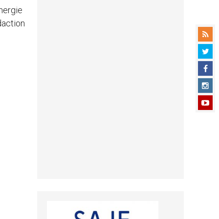
énergie
daction