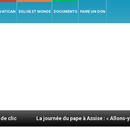
 VATICAN
EGLISE ET MONDE
DOCUMENTS
FAIRE UN DON
La journée du pape à Assise : « Allons-y ! Let’s go ! 