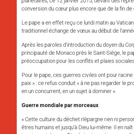
planétaires, ce 12 janvier 2015, devant des représ
conversion du cœur plus encore que de la fin de ch
Le pape a en effet reçu ce lundi matin au Vatican
traditionnel échange de vœux au début de l’année
Après les paroles d’introduction du doyen du Co
principauté de Monaco près le Saint-Siège, le pa
préoccupation pour les conflits et plaies sociale
Pour le pape, ces guerres civiles ont pour racine 
paix » : ce refus conduit « à ne pas regarder le p
en un concurrent, en un sujet à dominer ».
Guerre mondiale par morceaux
« Cette culture du déchet n’épargne rien ni personn
êtres humains et jusqu’à Dieu lui-même. Il en na