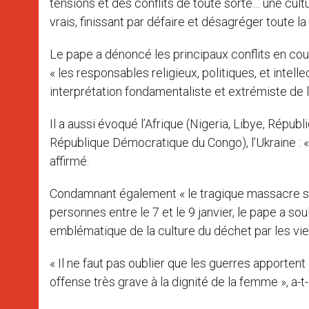
tensions et des conflits de toute sorte… une culture
vrais, finissant par défaire et désagréger toute la
Le pape a dénoncé les principaux conflits en cour
« les responsables religieux, politiques, et intel
interprétation fondamentaliste et extrémiste de la 
Il a aussi évoqué l’Afrique (Nigeria, Libye, Répub
République Démocratique du Congo), l’Ukraine : « 
affirmé.
Condamnant également « le tragique massacre sur
personnes entre le 7 et le 9 janvier, le pape a sou
emblématique de la culture du déchet par les vies
« Il ne faut pas oublier que les guerres apportent a
offense très grave à la dignité de la femme », a-t-i