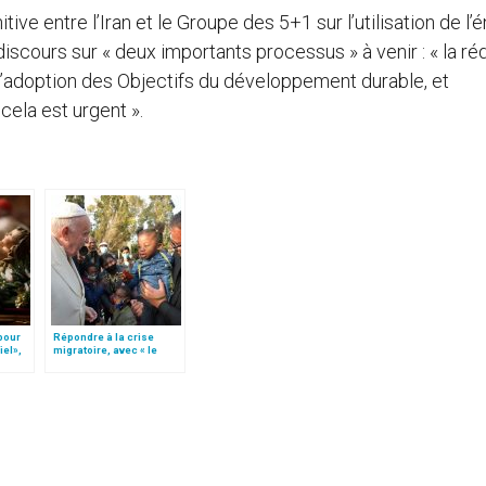
ive entre l’Iran et le Groupe des 5+1 sur l’utilisation de l’
 discours sur « deux importants processus » à venir : « la ré
’adoption des Objectifs du développement durable, et
 cela est urgent ».
 pour
Répondre à la crise
iel»,
migratoire, avec « le
Follo
style de l’humanité »!
(texte complet)