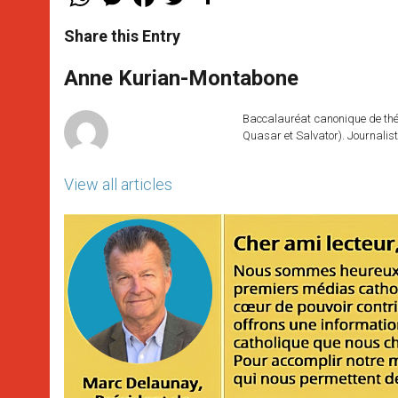
h
e
a
w
h
a
s
c
i
a
t
s
e
t
r
Share this Entry
s
e
b
t
e
A
n
o
e
p
g
o
r
Anne Kurian-Montabone
p
e
k
r
Baccalauréat canonique de théo
Quasar et Salvator). Journalist
View all articles