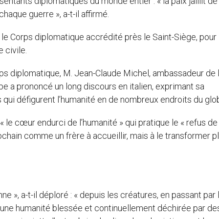
entants diplomatiques du monde entier : « la paix jaillit de 
aque guerre », a-t-il affirmé.
 le Corps diplomatique accrédité près le Saint-Siège, pour 
 civile.
rps diplomatique, M. Jean-Claude Michel, ambassadeur de 
pe a prononcé un long discours en italien, exprimant sa
s qui défigurent l’humanité en de nombreux endroits du glo
« le cœur endurci de l’humanité » qui pratique le « refus de 
rochain comme un frère à accueillir, mais à le transformer p
e », a-t-il déploré : « depuis les créatures, en passant par 
ît une humanité blessée et continuellement déchirée par de