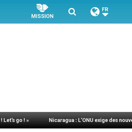
FR
MISSION
»
Nicaragua : L’ONU exige des nouvelles de M