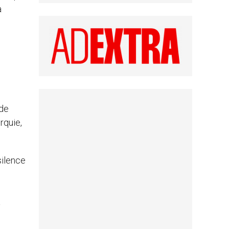
a
 de
rquie,
silence
a