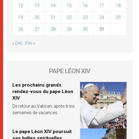
12
13
14
15
16
17
18
19
20
21
22
23
24
25
26
27
28
29
30
31
« Déc
Fév »
PAPE LÉON XIV
Les prochains grands
rendez-vous du pape Léon
XIV
De retour au Vatican, après trois
semaines de vacances
Le pape Léon XIV poursuit
ses haltes spirituelles