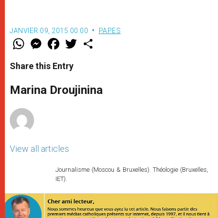
JANVIER 09, 2015 00:00
PAPES
W
M
F
T
S
h
e
a
w
h
a
s
c
i
a
t
s
e
t
r
Share this Entry
s
e
b
t
e
A
n
o
e
p
g
o
r
Marina Droujinina
p
e
k
r
View all articles
Journalisme (Moscou & Bruxelles). Théologie (Bruxelles,
IET).