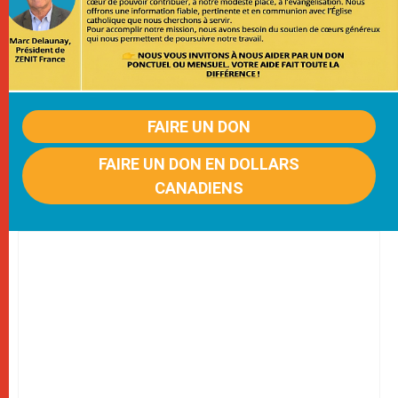
FAIRE UN DON
FAIRE UN DON EN DOLLARS
CANADIENS