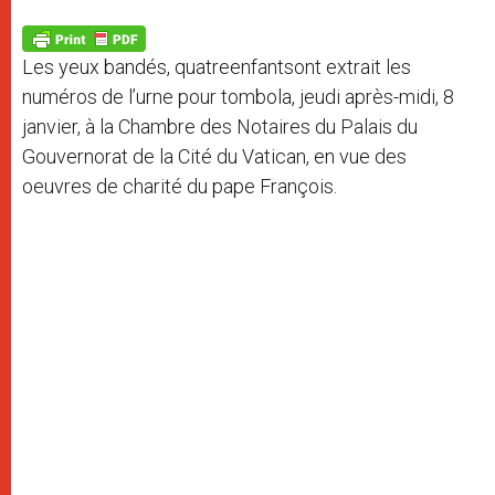
A
n
o
e
p
g
o
r
p
e
k
Les yeux bandés, quatreenfantsont extrait les
r
numéros de l’urne pour tombola, jeudi après-midi, 8
janvier, à la Chambre des Notaires du Palais du
Gouvernorat de la Cité du Vatican, en vue des
oeuvres de charité du pape François.