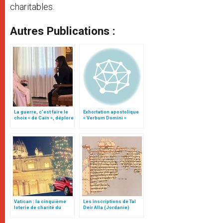
charitables.
Autres Publications :
La guerre, c’est faire le
Exhortation apostolique
choix « de Caïn », déplore
« Verbum Domini »
le pape François
Vatican : la cinquième
Les inscriptions de Tal
loterie de charité du
Deir Alla (Jordanie)
pape est lancée