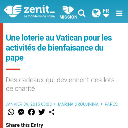
FR
MISSION
Une loterie au Vatican pour les
activités de bienfaisance du
pape
Des cadeaux qui deviennent des lots
de charité
JANVIER 09, 2015 00:00
MARINA DROUJININA
PAPES
W
M
F
T
S
h
e
a
w
h
a
s
c
i
a
t
s
e
t
r
Share this Entry
s
e
b
t
e