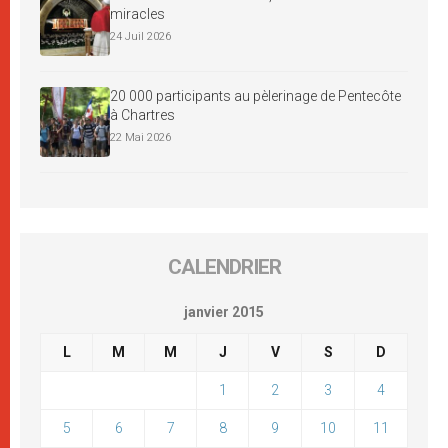
miracles
24 Juil 2026
20 000 participants au pèlerinage de Pentecôte
à Chartres
22 Mai 2026
CALENDRIER
janvier 2015
L
M
M
J
V
S
D
1
2
3
4
5
6
7
8
9
10
11