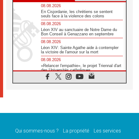
08.08.2026
En Cisjordanie, les chrétiens se sentent
seuls face à la violence des colons
08.08.2026
Léon XIV au sanctuaire de Notre Dame du
Bon Conseil à Genazzano en septembre
08.08.2026
Léon XIV: Sainte Agathe aide à contempler
la victoire de l'amour sur la mort
08.08.2026
«Relancer l'empathie», le projet Triennal d'art
des Universités catholiques
08.08.2026
Signis 2026, donner la parole aux religieuses
catholiques
08.08.2026
Au Bangladesh, l'Église accompagne les
Dalits sur le chemin de la dignité
07.08.2026
Philippines: le vicariat apostolique de
Calapan devient un diocèse
Qui sommes-nous ?
La propriété
Les services
07.08.2026
Congo-Brazzaville: le 15 août, entre solennité