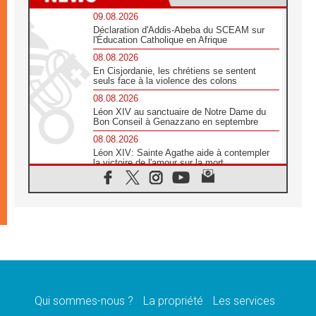
09.08.2026
Déclaration d'Addis-Abeba du SCEAM sur
l'Éducation Catholique en Afrique
08.08.2026
En Cisjordanie, les chrétiens se sentent
seuls face à la violence des colons
08.08.2026
Léon XIV au sanctuaire de Notre Dame du
Bon Conseil à Genazzano en septembre
08.08.2026
Léon XIV: Sainte Agathe aide à contempler
la victoire de l'amour sur la mort
08.08.2026
«Relancer l'empathie», le projet Triennal d'art
des Universités catholiques
08.08.2026
Signis 2026, donner la parole aux religieuses
catholiques
08.08.2026
Au Bangladesh, l'Église accompagne les
Dalits sur le chemin de la dignité
Qui sommes-nous ?
La propriété
Les services
07.08.2026