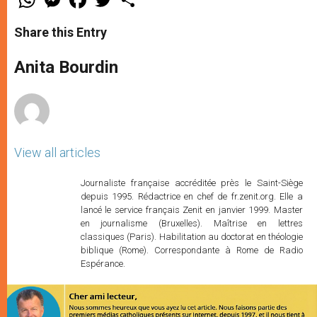
h
e
a
w
h
a
s
c
i
a
t
s
e
t
r
Share this Entry
s
e
b
t
e
A
n
o
e
p
g
o
r
Anita Bourdin
p
e
k
r
View all articles
Journaliste française accréditée près le Saint-Siège
depuis 1995. Rédactrice en chef de fr.zenit.org. Elle a
lancé le service français Zenit en janvier 1999. Master
en journalisme (Bruxelles). Maîtrise en lettres
classiques (Paris). Habilitation au doctorat en théologie
biblique (Rome). Correspondante à Rome de Radio
Espérance.