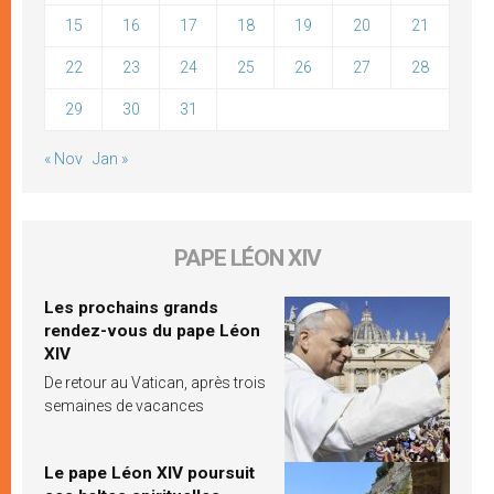
15
16
17
18
19
20
21
22
23
24
25
26
27
28
29
30
31
« Nov
Jan »
PAPE LÉON XIV
Les prochains grands
rendez-vous du pape Léon
XIV
De retour au Vatican, après trois
semaines de vacances
Le pape Léon XIV poursuit