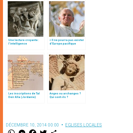
Une lecture croyante :
« Il ne pourra pas exister
l’intelligence
d’Europe pacifique
typologique des deux
sans… »: l’Ukraine, dans
Testaments
la vision de Jean-Paul II
Les inscriptions de Tal
Anges ou archanges ?
Deir Alla (Jordanie)
Qui sont-ils ?
DÉCEMBRE 10, 2014 00:00
EGLISES LOCALES
W
M
F
T
S