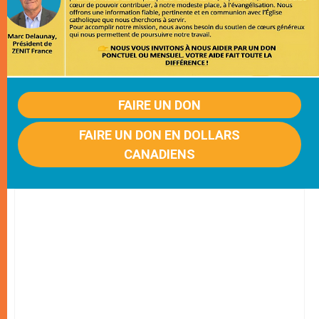
FAIRE UN DON
FAIRE UN DON EN DOLLARS
CANADIENS