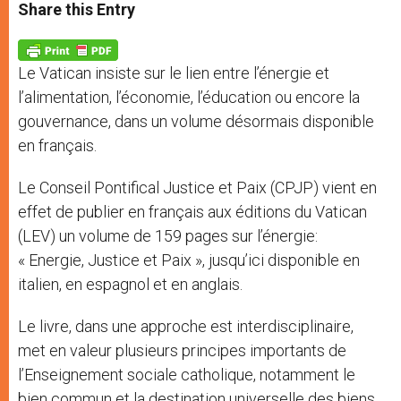
t
s
e
t
r
Share this Entry
s
e
b
t
e
A
n
o
e
p
g
o
r
p
e
k
Le Vatican insiste sur le lien entre l’énergie et
r
l’alimentation, l’économie, l’éducation ou encore la
gouvernance, dans un volume désormais disponible
en français.
Le Conseil Pontifical Justice et Paix (CPJP) vient en
effet de publier en français aux éditions du Vatican
(LEV) un volume de 159 pages sur l’énergie:
« Energie, Justice et Paix », jusqu’ici disponible en
italien, en espagnol et en anglais.
Le livre, dans une approche est interdisciplinaire,
met en valeur plusieurs principes importants de
l’Enseignement sociale catholique, notamment le
bien commun et la destination universelle des biens.