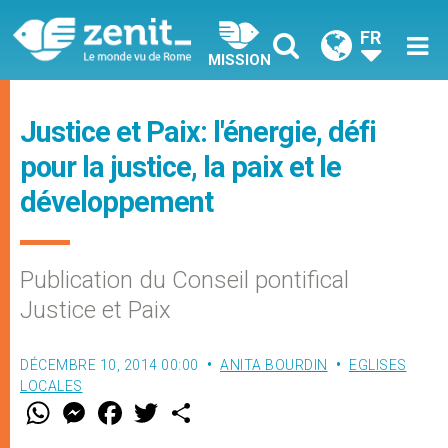
FR
MISSION
Justice et Paix: l'énergie, défi
pour la justice, la paix et le
développement
Publication du Conseil pontifical
Justice et Paix
DÉCEMBRE 10, 2014 00:00
ANITA BOURDIN
EGLISES
LOCALES
W
M
F
T
S
h
e
a
w
h
a
s
c
i
a