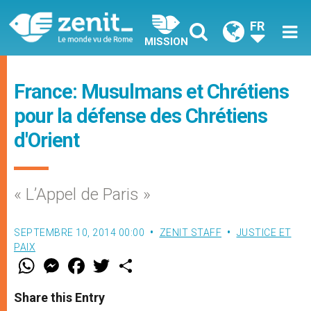
FR
MISSION
France: Musulmans et Chrétiens
pour la défense des Chrétiens
d'Orient
« L’Appel de Paris »
SEPTEMBRE 10, 2014 00:00
ZENIT STAFF
JUSTICE ET
PAIX
W
M
F
T
S
h
e
a
w
h
a
s
c
i
a
t
s
e
t
r
Share this Entry
s
e
b
t
e