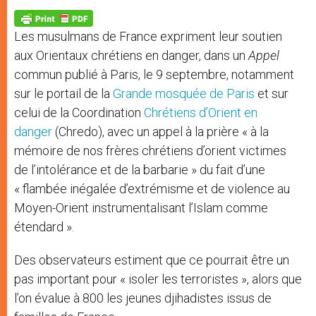
A
n
o
e
p
g
o
r
p
e
k
Les musulmans de France expriment leur soutien
r
aux Orientaux chrétiens en danger, dans un
Appel
commun publié à Paris, le 9 septembre, notamment
sur le portail de la
Grande mosquée de Paris
et sur
celui de la Coordination
Chrétiens d’Orient en
danger
(Chredo), avec un appel à la prière « à la
mémoire de nos frères chrétiens d’orient victimes
de l’intolérance et de la barbarie » du fait d’une
« flambée inégalée d’extrémisme et de violence au
Moyen-Orient instrumentalisant l’Islam comme
étendard ».
Des observateurs estiment que ce pourrait être un
pas important pour « isoler les terroristes », alors que
l’on évalue à 800 les jeunes djihadistes issus de