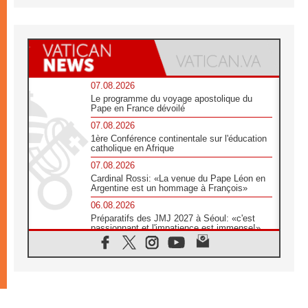
07.08.2026
Le programme du voyage apostolique du
Pape en France dévoilé
07.08.2026
1ère Conférence continentale sur l'éducation
catholique en Afrique
07.08.2026
Cardinal Rossi: «La venue du Pape Léon en
Argentine est un hommage à François»
06.08.2026
Préparatifs des JMJ 2027 à Séoul: «c'est
passionnant et l'impatience est immense!»
06.08.2026
Chrétiens et confucéens: respect et sagesse
pour relever les «défis urgents»
06.08.2026
À Sainte-Marie-Majeure, la grâce de Dieu
descend encore sur le monde