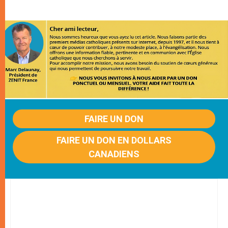
FAIRE UN DON
FAIRE UN DON EN DOLLARS
CANADIENS