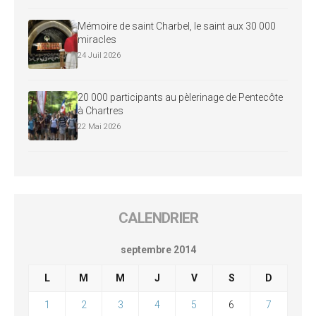
Mémoire de saint Charbel, le saint aux 30 000
miracles
24 Juil 2026
20 000 participants au pèlerinage de Pentecôte
à Chartres
22 Mai 2026
CALENDRIER
septembre 2014
L
M
M
J
V
S
D
1
2
3
4
5
6
7