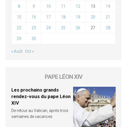
8
9
10
11
12
13
14
15
16
17
18
19
20
21
22
23
24
25
26
27
28
29
30
« Août
Oct »
PAPE LÉON XIV
Les prochains grands
rendez-vous du pape Léon
XIV
De retour au Vatican, après trois
semaines de vacances