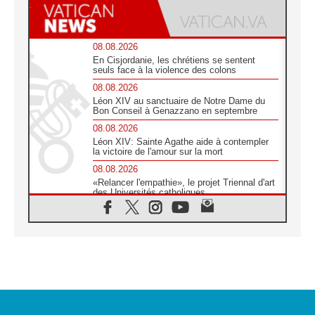
08.08.2026
En Cisjordanie, les chrétiens se sentent
seuls face à la violence des colons
08.08.2026
Léon XIV au sanctuaire de Notre Dame du
Bon Conseil à Genazzano en septembre
08.08.2026
Léon XIV: Sainte Agathe aide à contempler
la victoire de l'amour sur la mort
08.08.2026
«Relancer l'empathie», le projet Triennal d'art
des Universités catholiques
08.08.2026
Signis 2026, donner la parole aux religieuses
catholiques
08.08.2026
Au Bangladesh, l'Église accompagne les
Dalits sur le chemin de la dignité
07.08.2026
Philippines: le vicariat apostolique de
Calapan devient un diocèse