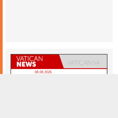
08.08.2026
Sainte Agathe, contempler la victoire de
l'amour sur la mort
08.08.2026
Signis 2026, donner la parole aux religieuses
catholiques
08.08.2026
Au Bangladesh, l'Église accompagne les
Dalits sur le chemin de la dignité
07.08.2026