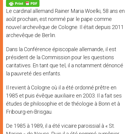
p
g
o
r
p
e
k
Le cardinal allemand Rainer Maria Woelki, 58 ans en
r
août prochain, est nommé par le pape comme
nouvel archevêque de Cologne. Il était depuis 2011
archevêque de Berlin.
Dans la Conférence épiscopale allemande, il est
président de la Commission pour les questions
caritatives. En tant que tel, il a notamment dénoncé
la pauvreté des enfants.
Il revient à Cologne où il a été ordonné prêtre en
1985 et puis évêque auxiliaire en 2003. Il a fait ses
études de philosophie et de théologie à Bonn et à
Fribourg-en-Brisgau.
De 1985 à 1989, il a été vicaire paroissial à « St.
Marien » de Neuss. Puis il a été nommé aumônier