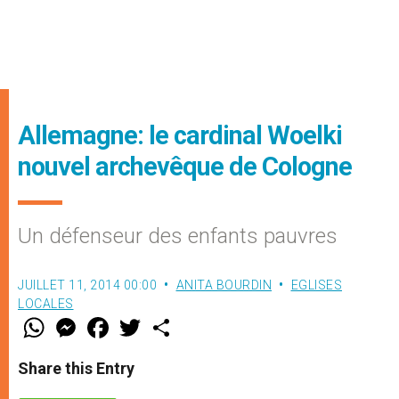
Allemagne: le cardinal Woelki
nouvel archevêque de Cologne
Un défenseur des enfants pauvres
JUILLET 11, 2014 00:00
ANITA BOURDIN
EGLISES
LOCALES
W
M
F
T
S
h
e
a
w
h
a
s
c
i
a
t
s
e
t
r
Share this Entry
s
e
b
t
e
A
n
o
e