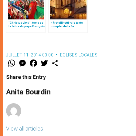
"Christus vivit!", texte de
« Fratelli tutti »: le texte
la lettre du pape François
complet de la 3e
aux jeunes du monde
encyclique du pape
François
JUILLET 11, 2014 00:00
EGLISES LOCALES
W
M
F
T
S
h
e
a
w
h
a
s
c
i
a
t
s
e
t
r
Share this Entry
s
e
b
t
e
A
n
o
e
p
g
o
r
Anita Bourdin
p
e
k
r
View all articles