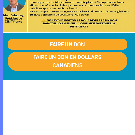
FAIRE UN DON
FAIRE UN DON EN DOLLARS
CANADIENS