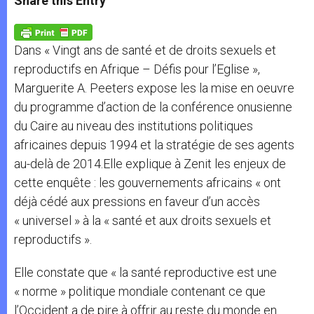
Share this Entry
s
e
b
t
e
A
n
o
e
p
g
o
r
p
e
k
Dans « Vingt ans de santé et de droits sexuels et
r
reproductifs en Afrique – Défis pour l’Eglise »,
Marguerite A. Peeters expose les la mise en oeuvre
du programme d’action de la conférence onusienne
du Caire au niveau des institutions politiques
africaines depuis 1994 et la stratégie de ses agents
au-delà de 2014.Elle explique à Zenit les enjeux de
cette enquête : les gouvernements africains « ont
déjà cédé aux pressions en faveur d’un accès
« universel » à la « santé et aux droits sexuels et
reproductifs ».
Elle constate que « la santé reproductive est une
« norme » politique mondiale contenant ce que
l’Occident a de pire à offrir au reste du monde en