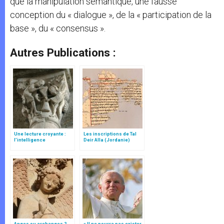
que la manipulation sémantique, une fausse
conception du « dialogue », de la « participation de la
base », du « consensus ».
Autres Publications :
Une lecture croyante :
Les inscriptions de Tal
l’intelligence
Deir Alla (Jordanie)
typologique des deux
Testaments
Anges ou archanges ?
« Il ne pourra pas exister