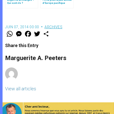
Qui sont-ils ?
d’Europe pacifique
sans… »: l’Ukraine, dans
la vision de Jean-Paul II
JUIN 07, 2014 00:00
ARCHIVES
W
M
F
T
S
h
e
a
w
h
a
s
c
i
a
t
s
e
t
r
Share this Entry
s
e
b
t
e
A
n
o
e
p
g
o
r
Marguerite A. Peeters
p
e
k
r
View all articles