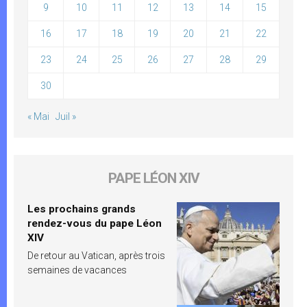
9
10
11
12
13
14
15
16
17
18
19
20
21
22
23
24
25
26
27
28
29
30
« Mai
Juil »
PAPE LÉON XIV
Les prochains grands
rendez-vous du pape Léon
XIV
De retour au Vatican, après trois
semaines de vacances