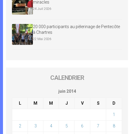
miracles
24 Juil 2026
20 000 participants au pèlerinage de Pentecôte
à Chartres
22 Mai 2026
CALENDRIER
juin 2014
L
M
M
J
V
S
D
1
2
3
4
5
6
7
8