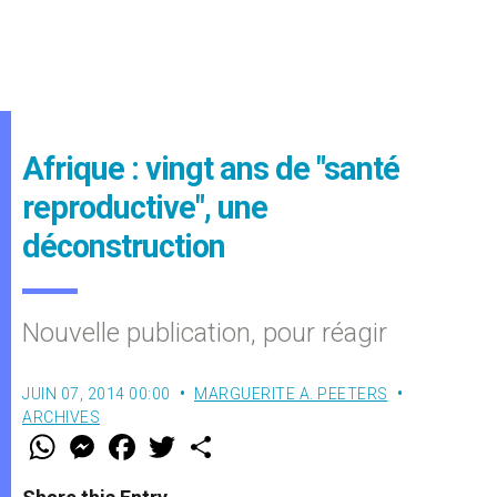
Afrique : vingt ans de "santé
reproductive", une
déconstruction
Nouvelle publication, pour réagir
JUIN 07, 2014 00:00
MARGUERITE A. PEETERS
ARCHIVES
W
M
F
T
S
h
e
a
w
h
a
s
c
i
a
t
s
e
t
r