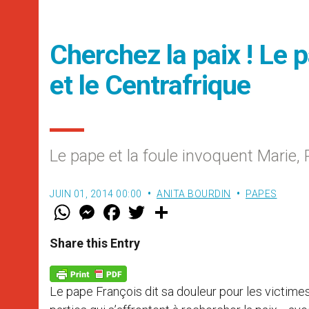
Cherchez la paix ! Le p
et le Centrafrique
Le pape et la foule invoquent Marie, 
JUIN 01, 2014 00:00
ANITA BOURDIN
PAPES
W
M
F
T
S
h
e
a
w
h
a
s
c
i
a
t
s
e
t
r
Share this Entry
s
e
b
t
e
A
n
o
e
p
g
o
r
p
e
k
Le pape François dit sa douleur pour les victime
r