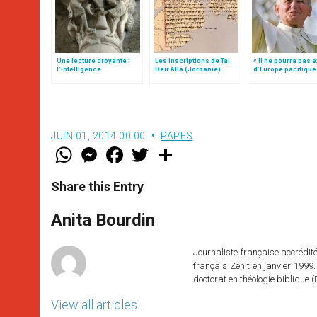
Une lecture croyante :
Les inscriptions de Tal
« Il ne pourra pas e
l’intelligence
Deir Alla (Jordanie)
d’Europe pacifique
typologique des deux
sans… »: l’Ukraine
Testaments
la vision de Jean-P
JUIN 01, 2014 00:00
PAPES
W
M
F
T
S
h
e
a
w
h
a
s
c
i
a
t
s
e
t
r
Share this Entry
s
e
b
t
e
A
n
o
e
p
g
o
r
Anita Bourdin
p
e
k
r
Journaliste française accréditée
français Zenit en janvier 1999.
doctorat en théologie bibliqu
View all articles