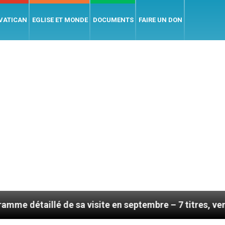
 VATICAN
EGLISE ET MONDE
DOCUMENTS
FAIRE UN DON
llé de sa visite en septembre – 7 titres, vendredi 7 ao