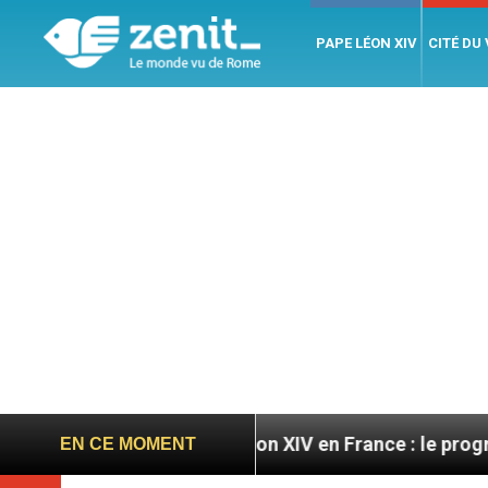
PAPE LÉON XIV
CITÉ DU
atoires
Léon XIV en France : le programme détai
EN CE MOMENT