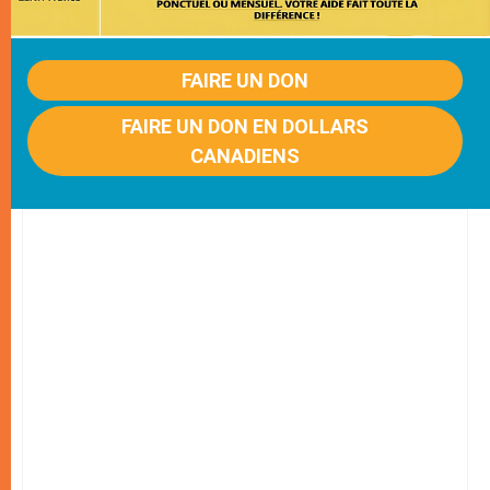
FAIRE UN DON
FAIRE UN DON EN DOLLARS
CANADIENS