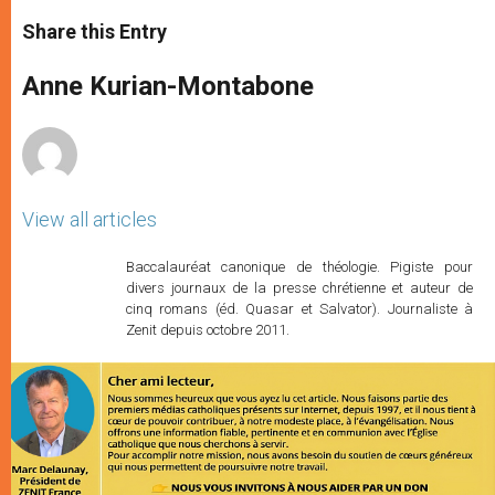
a
s
c
i
a
t
s
e
t
r
Share this Entry
s
e
b
t
e
A
n
o
e
p
g
o
r
Anne Kurian-Montabone
p
e
k
r
View all articles
Baccalauréat canonique de théologie. Pigiste pour
divers journaux de la presse chrétienne et auteur de
cinq romans (éd. Quasar et Salvator). Journaliste à
Zenit depuis octobre 2011.