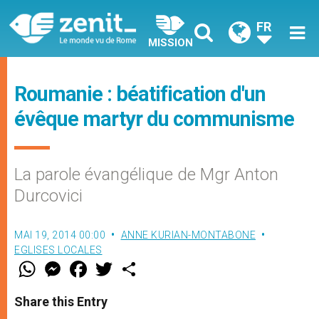
FR
MISSION
Roumanie : béatification d'un
évêque martyr du communisme
La parole évangélique de Mgr Anton
Durcovici
MAI 19, 2014 00:00
ANNE KURIAN-MONTABONE
EGLISES LOCALES
W
M
F
T
S
h
e
a
w
h
a
s
c
i
a
t
s
e
t
r
Share this Entry
s
e
b
t
e