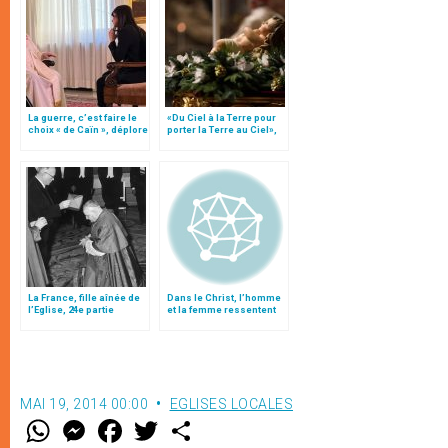
La guerre, c’est faire le
«Du Ciel à la Terre pour
choix « de Caïn », déplore
porter la Terre au Ciel»,
le pape François
par Mgr Francesco Follo
La France, fille aînée de
Dans le Christ, l’homme
l’Eglise, 24e partie
et la femme ressentent
leur différence en termes
d’harmonie et de
collaboration
MAI 19, 2014 00:00
EGLISES LOCALES
W
M
F
T
S
h
e
a
w
h