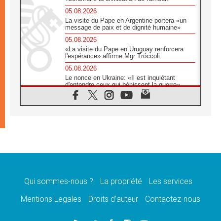
05.08.2026
La visite du Pape en Argentine portera «un
message de paix et de dignité humaine»
05.08.2026
«La visite du Pape en Uruguay renforcera
l'espérance» affirme Mgr Tróccoli
05.08.2026
Le nonce en Ukraine: «Il est inquiétant
d'entendre ceux qui bénissent la guerre»
05.08.2026
Léon XIV au Pérou, une lueur d'espoir pour
un peuple en quête de paix
05.08.2026
SCEAM: L'Église en Afrique vers
l'Assemblée ecclésiale de 2028 depuis
Addis-Abeba
05.08.2026
Le Pape exprime ses condoléances suite au
décès du cardinal Júlio Langa
Qui sommes-nous ?
La propriété
Les services
05.08.2026
Mentions Legales
Droits d’auteur
Contactez-nous
Le Pape attendu en novembre en Uruguay,
en Argentine et au Pérou
05.08.2026