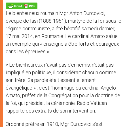
A
n
o
e
p
g
o
r
p
e
k
Le bienheureux roumain Mgr Anton Durcovici,
r
évêque de Iasi (1888-1951), martyre de la foi, sous le
régime communiste, a été béatifié samedi dernier,
17 mai 2014, en Roumanie. Le cardinal Amato salue
un exemple qui « enseigne à être forts et courageux
dans les épreuves ».
« Le bienheureux n’avait pas d’ennemis, n’était pas
impliqué en politique, il considérait chacun comme
son frère. Sa parole était essentiellement
évangélique » : c’est l’hommage du cardinal Angelo
Amato, préfet de la Congrégation pour la doctrine de
la foi, qui présidait la cérémonie. Radio Vatican
rapporte des extraits de son intervention.
Ordonné prêtre en 1910, Mgr Durcovici s’est