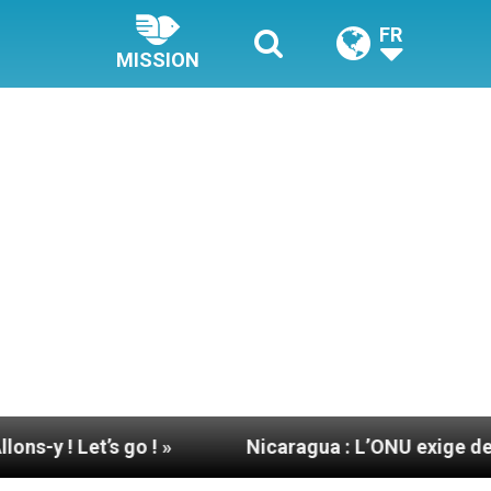
FR
MISSION
go ! »
Nicaragua : L’ONU exige des nouvelles 