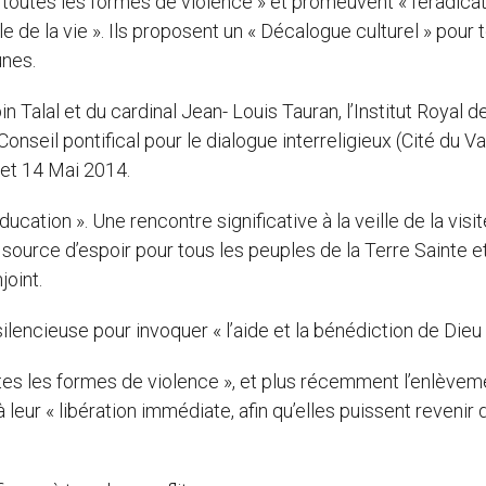
toutes les formes de violence » et promeuvent « l’éradica
le de la vie ». Ils proposent un « Décalogue culturel » pour 
unes.
 Talal et du cardinal Jean- Louis Tauran, l’Institut Royal d
onseil pontifical pour le dialogue interreligieux (Cité du Va
 et 14 Mai 2014.
ducation ». Une rencontre significative à la veille de la visi
e source d’espoir pour tous les peuples de la Terre Sainte e
joint.
silencieuse pour invoquer « l’aide et la bénédiction de Dieu 
es les formes de violence », et plus récemment l’enlèvem
 leur « libération immédiate, afin qu’elles puissent revenir