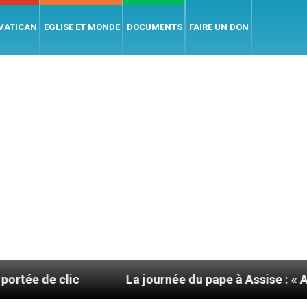
 VATICAN
EGLISE ET MONDE
DOCUMENTS
FAIRE UN DON
c
La journée du pape à Assise : « Allons-y ! Let’s 