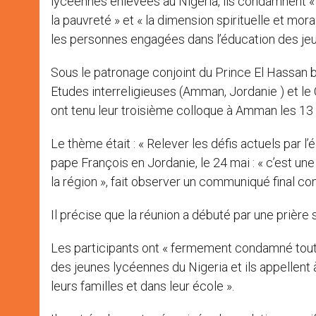
lycéennes enlevées au Nigeria, ils condamnent « 
la pauvreté » et « la dimension spirituelle et mora
les personnes engagées dans l’éducation des je
Sous le patronage conjoint du Prince El Hassan bin
Etudes interreligieuses (Amman, Jordanie ) et le C
ont tenu leur troisième colloque à Amman les 13
Le thème était : « Relever les défis actuels par l’é
pape François en Jordanie, le 24 mai : « c’est un
la région », fait observer un communiqué final con
Il précise que la réunion a débuté par une prière 
Les participants ont « fermement condamné tout
des jeunes lycéennes du Nigeria et ils appellent à
leurs familles et dans leur école ».