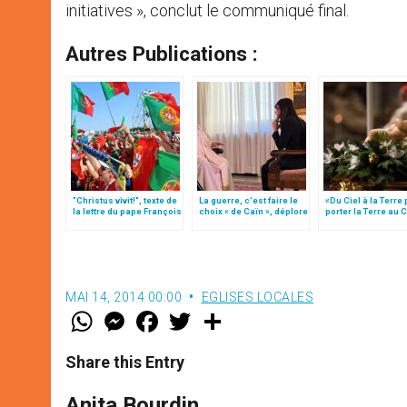
initiatives », conclut le communiqué final.
Autres Publications :
"Christus vivit!", texte de
La guerre, c’est faire le
«Du Ciel à la Terre
la lettre du pape François
choix « de Caïn », déplore
porter la Terre au C
aux jeunes du monde
le pape François
par Mgr Francesco 
MAI 14, 2014 00:00
EGLISES LOCALES
W
M
F
T
S
h
e
a
w
h
a
s
c
i
a
t
s
e
t
r
Share this Entry
s
e
b
t
e
A
n
o
e
p
g
o
r
Anita Bourdin