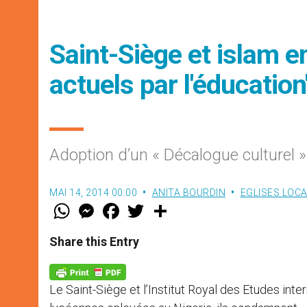
Saint-Siège et islam en
actuels par l'éducation
Adoption d’un « Décalogue culturel »
MAI 14, 2014 00:00
ANITA BOURDIN
EGLISES LOC
W
M
F
T
S
h
e
a
w
h
a
s
c
i
a
t
s
e
t
r
Share this Entry
s
e
b
t
e
A
n
o
e
p
g
o
r
p
e
k
Le Saint-Siège et l’Institut Royal des Etudes int
r