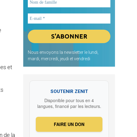
e
Nous envoyons la newsletter le lundi,
mardi, mercredi, jeudi et vendredi
ses et
ts
SOUTENIR ZENIT
Disponible pour tous en 4
langues, financé par les lecteurs.
FAIRE UN DON
n de la