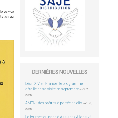
le service
itation au
DERNIÈRES NOUVELLES
Léon XIV en France : le programme
détaillé de sa visite en septembre
août 7,
2026
AMEN : des prêtres à portée de clic
août 6,
2026
La journée du pape à Assise : « Allons-y !