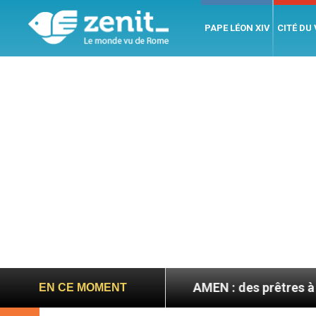
PAPE LÉON XIV
CITÉ DU
en septembre
AMEN : des prêtres à portée de cli
EN CE MOMENT