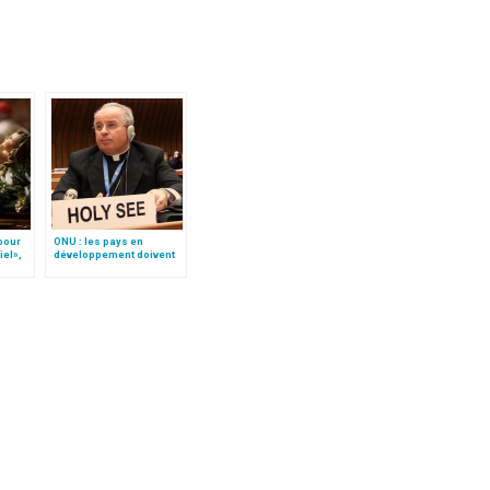
 pour
ONU : les pays en
iel»,
développement doivent
Follo
accéder à la propriété
intellectuelle