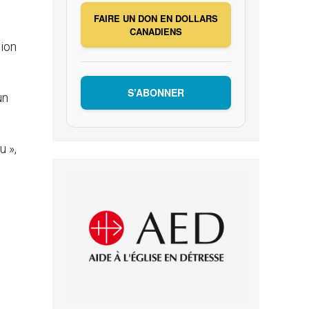
FAIRE UN DON EN DOLLARS
CANADIENS
tion
S’ABONNER
un
u »,