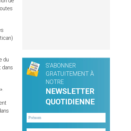
tion de
toutes
es
tican)
te du
S'ABONNER
t dans
GRATUITEMENT À
NOTRE
».
NEWSLETTER
QUOTIDIENNE
ent
 dans