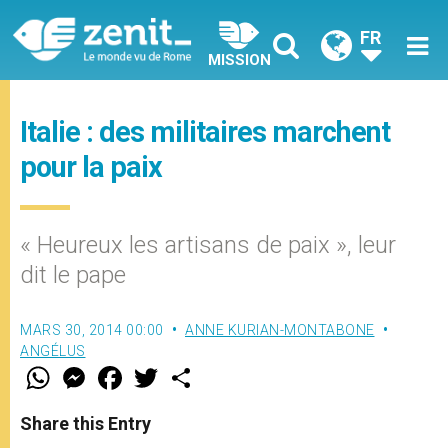
FR
MISSION
Italie : des militaires marchent
pour la paix
« Heureux les artisans de paix », leur
dit le pape
MARS 30, 2014 00:00
ANNE KURIAN-MONTABONE
ANGÉLUS
W
M
F
T
S
h
e
a
w
h
a
s
c
i
a
t
s
e
t
r
Share this Entry
s
e
b
t
e