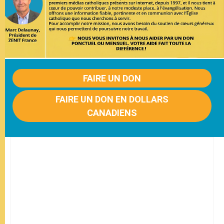
FAIRE UN DON
FAIRE UN DON EN DOLLARS
CANADIENS