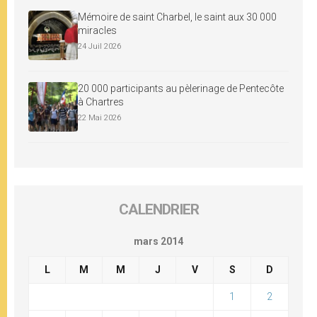
Mémoire de saint Charbel, le saint aux 30 000
miracles
24 Juil 2026
20 000 participants au pèlerinage de Pentecôte
à Chartres
22 Mai 2026
CALENDRIER
mars 2014
L
M
M
J
V
S
D
1
2