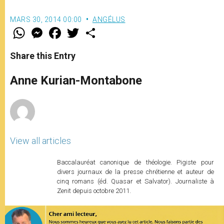
MARS 30, 2014 00:00
ANGÉLUS
W
M
F
T
S
h
e
a
w
h
a
s
c
i
a
t
s
e
t
r
Share this Entry
s
e
b
t
e
A
n
o
e
p
g
o
r
Anne Kurian-Montabone
p
e
k
r
View all articles
Baccalauréat canonique de théologie. Pigiste pour
divers journaux de la presse chrétienne et auteur de
cinq romans (éd. Quasar et Salvator). Journaliste à
Zenit depuis octobre 2011.