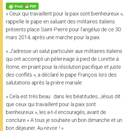
A
n
o
e
p
g
o
r
p
e
k
« Ceux qui travaillent pour la paix sont bienheureux »,
r
rappelle le pape en saluant des militaires italiens
présents place Saint-Pierre pour l’angélus de ce 30
mars 2014, après une marche pour la paix.
« J’adresse un salut particulier aux militaires italiens
qui ont accompli un pèlerinage à pied de Lorette à
Rome, en priant pour la résolution pacifique et juste
des conflits », a déclaré le pape François lors des
salutations après la prière mariale.
« Cela est très beau : dans les béatitudes, Jésus dit
que ceux qui travaillent pour la paix sont
bienheureux », les a-t-il encouragés, avant de
conclure « A tous je souhaite un bon dimanche et un
bon déjeuner. Au-revoir ! »