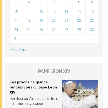
3
4
5
6
7
8
9
10
11
12
13
14
15
16
17
18
19
20
21
22
23
24
25
26
27
28
29
30
31
« Fév
Avr »
PAPE LÉON XIV
Les prochains grands
rendez-vous du pape Léon
XIV
De retour au Vatican, après trois
semaines de vacances