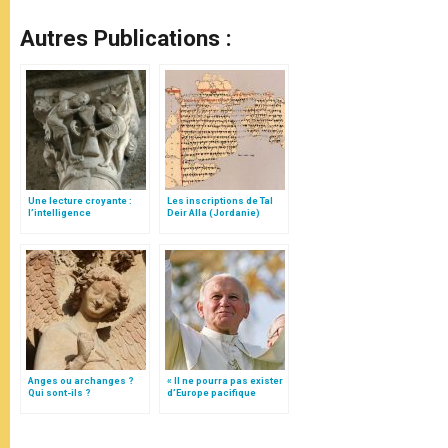
Autres Publications :
Une lecture croyante :
Les inscriptions de Tal
l’intelligence
Deir Alla (Jordanie)
typologique des deux
Testaments
Anges ou archanges ?
« Il ne pourra pas exister
Qui sont-ils ?
d’Europe pacifique
sans… »: l’Ukraine, dans
la vision de Jean-Paul II