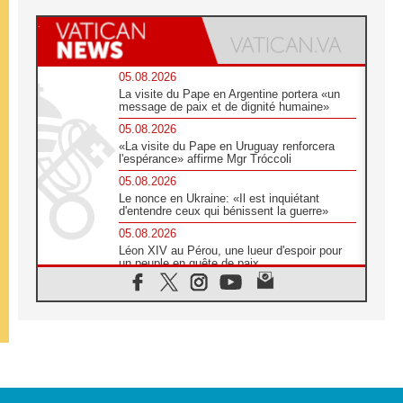
05.08.2026
La visite du Pape en Argentine portera «un
message de paix et de dignité humaine»
05.08.2026
«La visite du Pape en Uruguay renforcera
l'espérance» affirme Mgr Tróccoli
05.08.2026
Le nonce en Ukraine: «Il est inquiétant
d'entendre ceux qui bénissent la guerre»
05.08.2026
Léon XIV au Pérou, une lueur d'espoir pour
un peuple en quête de paix
05.08.2026
SCEAM: L'Église en Afrique vers
l'Assemblée ecclésiale de 2028 depuis
Addis-Abeba
05.08.2026
Le Pape exprime ses condoléances suite au
décès du cardinal Júlio Langa
05.08.2026