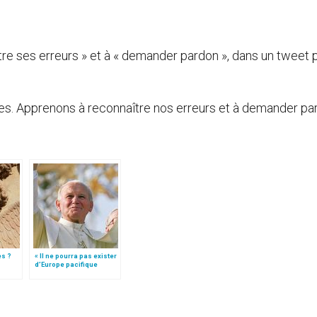
tre ses erreurs » et à « demander pardon », dans un tweet 
tes. Apprenons à reconnaître nos erreurs et à demander par
es ?
« Il ne pourra pas exister
d’Europe pacifique
sans… »: l’Ukraine, dans
la vision de Jean-Paul II