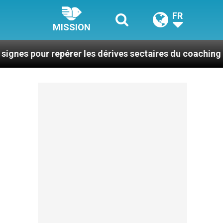
FR
MISSION
repérer les dérives sectaires du coaching
La pl