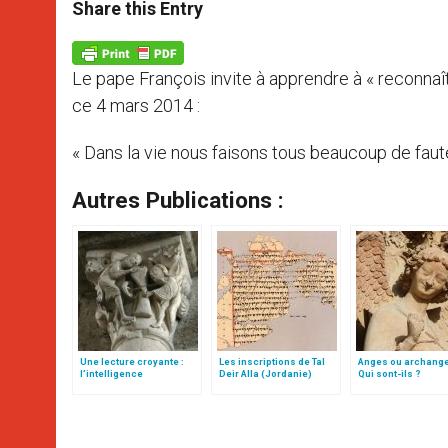
t
s
e
t
r
Share this Entry
s
e
b
t
e
A
n
o
e
p
g
o
r
p
e
k
Le pape François invite à apprendre à « reconnaî
r
ce 4 mars 2014 :
« Dans la vie nous faisons tous beaucoup de fau
Autres Publications :
Une lecture croyante :
Les inscriptions de Tal
Anges ou archang
l’intelligence
Deir Alla (Jordanie)
Qui sont-ils ?
typologique des deux
Testaments