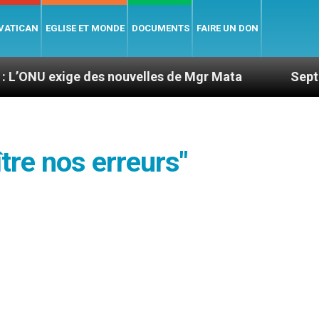
 VATICAN
EGLISE ET MONDE
DOCUMENTS
FAIRE UN DON
e des nouvelles de Mgr Mata
Sept signes pour 
tre nos erreurs"