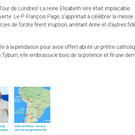
Tour de Londres! La reine Elisabeth Ière était implacable.
erte. Le P. François Page, s’apprêtait à célébrer la messe
ces de l’ordre firent irruption, arrêtant Anne et d’autres fid
ée à la pendaison pour avoir offert abrité un prêtre catholiq
 à Tyburn, elle embrassa le bois de la potence et fit une der
e du
Chili et Pérou: mise à
frique
jour du programme du
pape François (15-21