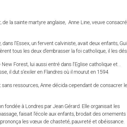
r, de la sainte martyre anglaise, Anne Line, veuve consacré
ans l’Essex, un fervent calviniste, avait deux enfants, Gu
dèrent tous les deux d’embrasser la foi catholique, il les dés
ew Forest, lui aussi entré dans l’Eglise catholique et…
e, il dut s’exiler en Flandres où il mourut en 1594.
et sans ressources, Anne décida cependant de consacrer le
son fondée à Londres par Jean Gérard. Elle organisait les
ssage, faisait l’école aux enfants, brodait des ornements
lle prononça les vœux de chasteté, pauvreté et obéissance.