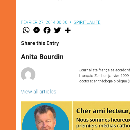
non officielle
FÉVRIER 27, 2014 00:00
SPIRITUALITÉ
W
M
F
T
S
h
e
a
w
h
a
s
c
i
a
t
s
e
t
r
Share this Entry
s
e
b
t
e
A
n
o
e
p
g
o
r
Anita Bourdin
p
e
k
r
Journaliste française accréditée
français Zenit en janvier 1999.
doctorat en théologie bibliqu
View all articles