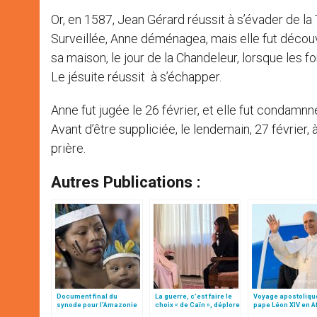
Or, en 1587, Jean Gérard réussit à s’évader de la 
Surveillée, Anne déménagea, mais elle fut découv
sa maison, le jour de la Chandeleur, lorsque les for
Le jésuite réussit à s’échapper.
Anne fut jugée le 26 février, et elle fut condamnn
Avant d’être suppliciée, le lendemain, 27 février,
prière.
Autres Publications :
Document final du
La guerre, c’est faire le
Voyage apostoliqu
synode pour l'Amazonie
choix « de Caïn », déplore
pape Léon XIV en A
en français: traduction
le pape François