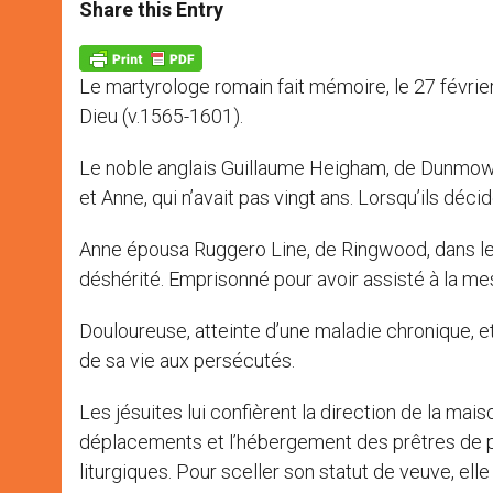
t
s
e
t
r
Share this Entry
s
e
b
t
e
A
n
o
e
p
g
o
r
p
e
k
Le martyrologe romain fait mémoire, le 27 févrie
r
Dieu (v.1565-1601).
Le noble anglais Guillaume Heigham, de Dunmow, d
et Anne, qui n’avait pas vingt ans. Lorsqu’ils déci
Anne épousa Ruggero Line, de Ringwood, dans le N
déshérité. Emprisonné pour avoir assisté à la mess
Douloureuse, atteinte d’une maladie chronique, 
de sa vie aux persécutés.
Les jésuites lui confièrent la direction de la mai
déplacements et l’hébergement des prêtres de pa
liturgiques. Pour sceller son statut de veuve, e