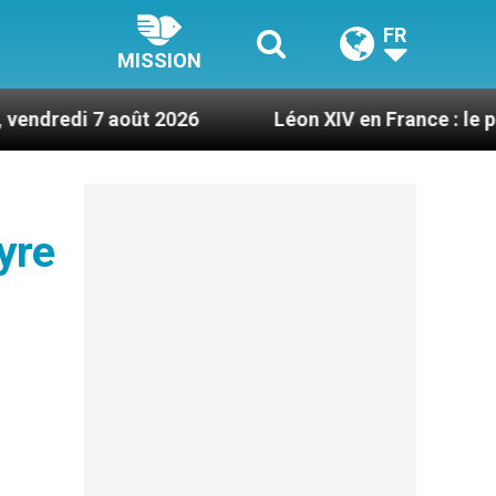
FR
MISSION
oût 2026
Léon XIV en France : le programme déta
yre