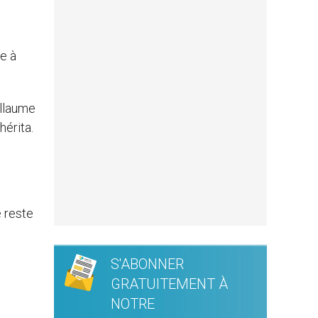
e à
illaume
hérita.
 reste
S'ABONNER
GRATUITEMENT À
NOTRE