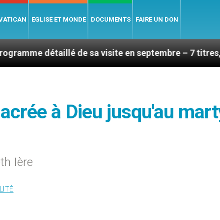
 VATICAN
EGLISE ET MONDE
DOCUMENTS
FAIRE UN DON
illé de sa visite en septembre – 7 titres, vendredi 7 a
acrée à Dieu jusqu'au mart
th Ière
LITÉ