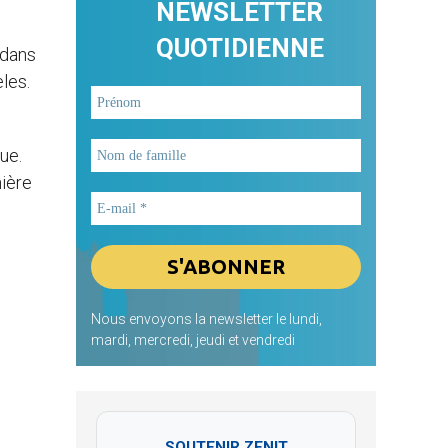
NEWSLETTER
QUOTIDIENNE
 dans
èles.
ue.
nière
Nous envoyons la newsletter le lundi,
mardi, mercredi, jeudi et vendredi
SOUTENIR ZENIT