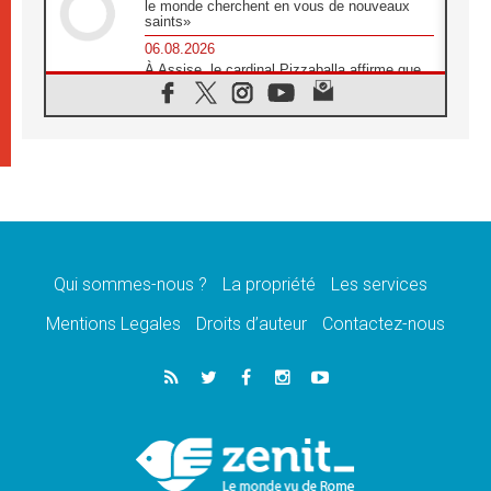
le monde cherchent en vous de nouveaux
saints»
06.08.2026
À Assise, le cardinal Pizzaballa affirme que
«les chrétiens veulent la paix»
06.08.2026
Au Mexique, le cardinal Parolin invite à être
aux côtés des marginalisées
06.08.2026
À Assise, le Pape invite les jeunes à
«construire la civilisation de l'amour»
05.08.2026
La visite du Pape en Argentine portera «un
message de paix et de dignité humaine»
Qui sommes-nous ?
La propriété
Les services
05.08.2026
Mentions Legales
Droits d’auteur
Contactez-nous
«La visite du Pape en Uruguay renforcera
l'espérance» affirme Mgr Tróccoli
05.08.2026
Le nonce en Ukraine: «Il est inquiétant
d'entendre ceux qui bénissent la guerre»
05.08.2026
Léon XIV au Pérou, une lueur d'espoir pour
un peuple en quête de paix