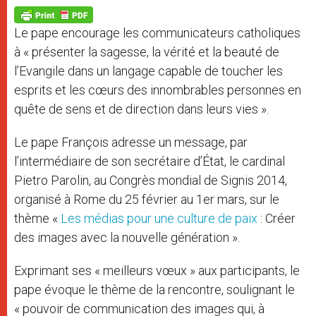
A
n
o
e
p
g
o
r
p
e
k
Le pape encourage les communicateurs catholiques
r
à « présenter la sagesse, la vérité et la beauté de
l’Evangile dans un langage capable de toucher les
esprits et les cœurs des innombrables personnes en
quête de sens et de direction dans leurs vies ».
Le pape François adresse un message, par
l’intermédiaire de son secrétaire d’État, le cardinal
Pietro Parolin, au Congrès mondial de Signis 2014,
organisé à Rome du 25 février au 1er mars, sur le
thème «
Les médias pour une culture de paix
: Créer
des images avec la nouvelle génération ».
Exprimant ses « meilleurs vœux » aux participants, le
pape évoque le thème de la rencontre, soulignant le
« pouvoir de communication des images qui, à