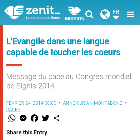
FR
MISSION
L'Evangile dans une langue
capable de toucher les coeurs
Message du pape au Congrès mondial
de Signis 2014
FÉVRIER 24, 2014 00:00
ANNE KURIAN-MONTABONE
PAPES
W
M
F
T
S
h
e
a
w
h
a
s
c
i
a
t
s
e
t
r
Share this Entry
s
e
b
t
e