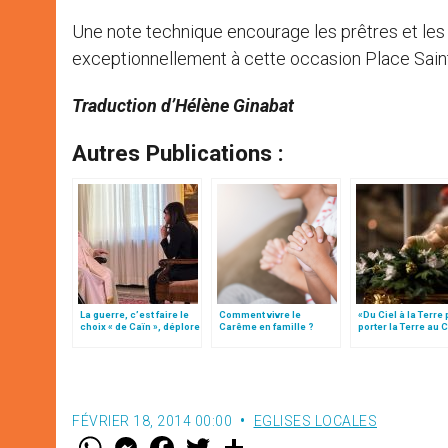
Une note technique encourage les prêtres et les 
exceptionnellement à cette occasion Place Saint
Traduction d’Hélène Ginabat
Autres Publications :
La guerre, c’est faire le
Comment vivre le
«Du Ciel à la Terre
choix « de Caïn », déplore
Carême en famille ?
porter la Terre au C
le pape François
par Mgr Francesco 
FÉVRIER 18, 2014 00:00
EGLISES LOCALES
W
M
F
T
S