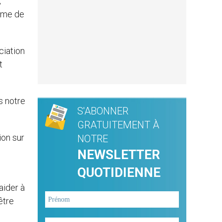
,
rême de
ciation
t
s notre
S'ABONNER
GRATUITEMENT À
ion sur
NOTRE
NEWSLETTER
QUOTIDIENNE
aider à
être