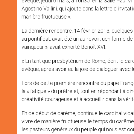
évêque, jeudi 6 mars, à 10h30, en la Salle Paul V
Agostino Vallini, qui ajoute dans la lettre d’invit
manière fructueuse ».
La dernière rencontre, 14 février 2013, quelques
au pontificat, avait été un au-revoir, uen forme d
vainqueur », avait exhorté Benoît XVI.
« En tant que presbytérium de Rome, écrit le card
évêque, après avoir eu la joie de dialoguer avec l
Lors de cette première rencontre du pape Françoi
la « fatigue » du prêtre et, tout en répondant à ci
créativité courageuse et à accueillir dans la vérit
En ce début de carême, continue le cardinal vicai
vivre de manière fructueuse le temps du carême 
les pasteurs généreux du peuple qui nous est con