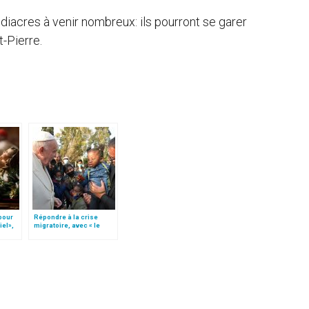
diacres à venir nombreux: ils pourront se garer
-Pierre.
 pour
Répondre à la crise
iel»,
migratoire, avec « le
Follo
style de l’humanité »!
(texte complet)