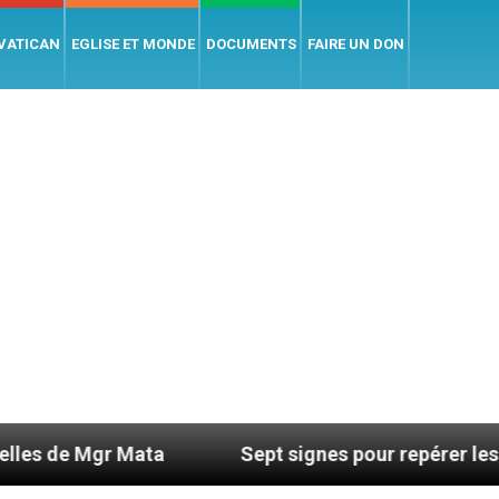
 VATICAN
EGLISE ET MONDE
DOCUMENTS
FAIRE UN DON
 Mata
Sept signes pour repérer les dérives sect