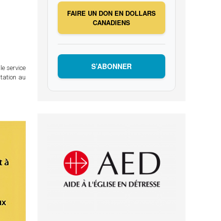
FAIRE UN DON EN DOLLARS
CANADIENS
S’ABONNER
le service
itation au