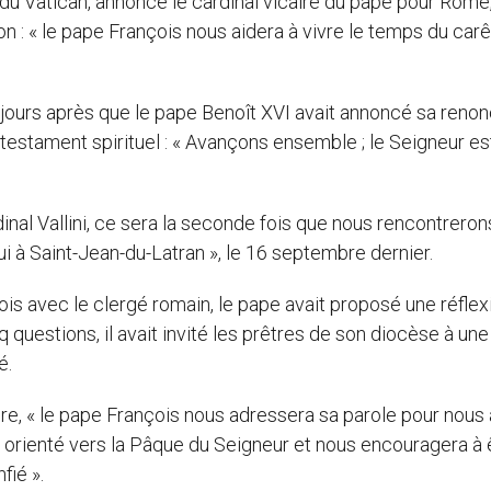
I du Vatican, annonce le cardinal vicaire du pape pour Rome
ation : « le pape François nous aidera à vivre le temps du ca
 jours après que le pape Benoît XVI avait annoncé sa renon
e testament spirituel : « Avançons ensemble ; le Seigneur es
inal Vallini, ce sera la seconde fois que nous rencontreron
ui à Saint-Jean-du-Latran », le 16 septembre dernier.
s avec le clergé romain, le pape avait proposé une réflex
nq questions, il avait invité les prêtres de son diocèse à une
é.
re, « le pape François nous adressera sa parole pour nous 
orienté vers la Pâque du Seigneur et nous encouragera à 
fié ».