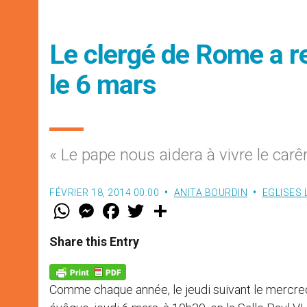
Le clergé de Rome a 
le 6 mars
« Le pape nous aidera à vivre le ca
FÉVRIER 18, 2014 00:00
ANITA BOURDIN
EGLISES
W
M
F
T
S
h
e
a
w
h
a
s
c
i
a
t
s
e
t
r
Share this Entry
s
e
b
t
e
A
n
o
e
p
g
o
r
p
e
k
Comme chaque année, le jeudi suivant le mercre
r