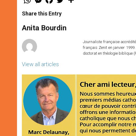
h
e
a
w
h
a
s
c
i
a
t
s
e
t
r
Share this Entry
s
e
b
t
e
A
n
o
e
p
g
o
r
Anita Bourdin
p
e
k
r
Journaliste française accréditée
français Zenit en janvier 1999.
doctorat en théologie bibliqu
View all articles