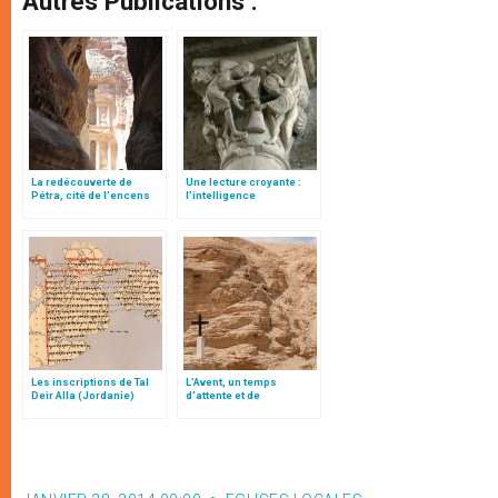
Autres Publications :
La redécouverte de
Une lecture croyante :
Pétra, cité de l’encens
l’intelligence
typologique des deux
Testaments
Les inscriptions de Tal
L’Avent, un temps
Deir Alla (Jordanie)
d’attente et de
consolation