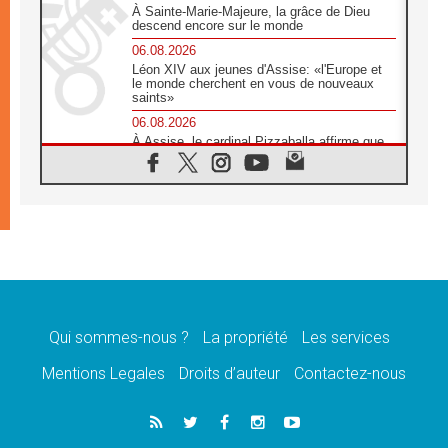
À Sainte-Marie-Majeure, la grâce de Dieu
descend encore sur le monde
06.08.2026
Léon XIV aux jeunes d'Assise: «l'Europe et
le monde cherchent en vous de nouveaux
saints»
06.08.2026
À Assise, le cardinal Pizzaballa affirme que
«les chrétiens veulent la paix»
06.08.2026
Au Mexique, le cardinal Parolin invite à être
aux côtés des marginalisées
06.08.2026
À Assise, le Pape invite les jeunes à
«construire la civilisation de l'amour»
05.08.2026
La visite du Pape en Argentine portera «un
message de paix et de dignité humaine»
Qui sommes-nous ?
La propriété
Les services
05.08.2026
Mentions Legales
Droits d’auteur
Contactez-nous
«La visite du Pape en Uruguay renforcera
l'espérance» affirme Mgr Tróccoli
05.08.2026
Le nonce en Ukraine: «Il est inquiétant
d'entendre ceux qui bénissent la guerre»