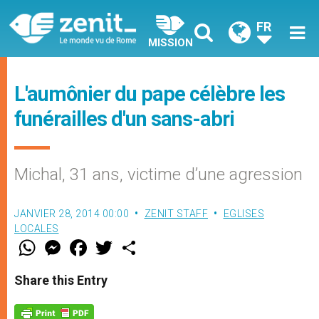
FR
MISSION
L'aumônier du pape célèbre les
funérailles d'un sans-abri
Michal, 31 ans, victime d’une agression
JANVIER 28, 2014 00:00
ZENIT STAFF
EGLISES
LOCALES
W
M
F
T
S
h
e
a
w
h
a
s
c
i
a
t
s
e
t
r
Share this Entry
s
e
b
t
e
A
n
o
e
p
g
o
r