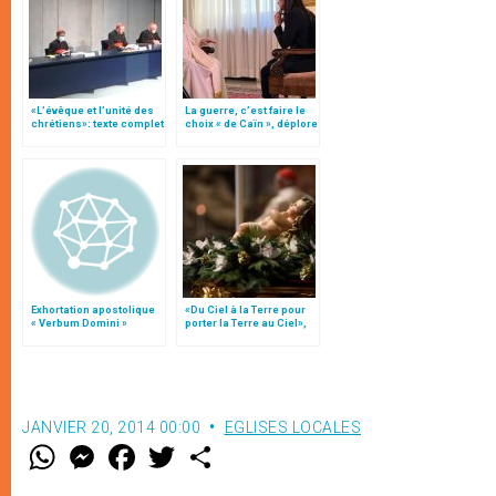
«L’évêque et l’unité des
La guerre, c’est faire le
chrétiens»: texte complet
choix « de Caïn », déplore
du C.P. pour la promotion
le pape François
de l’unité
Exhortation apostolique
«Du Ciel à la Terre pour
« Verbum Domini »
porter la Terre au Ciel»,
par Mgr Francesco Follo
JANVIER 20, 2014 00:00
EGLISES LOCALES
W
M
F
T
S
h
e
a
w
h
a
s
c
i
a