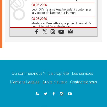
08.08.2026
Léon XIV: Sainte Agathe aide à contempler
la victoire de l'amour sur la mort
08.08.2026
«Relancer l'empathie», le projet Triennal d'art
des Universités catholiques
08.08.2026
Signis 2026, donner la parole aux religieuses
catholiques
08.08.2026
Au Bangladesh, l'Église accompagne les
Dalits sur le chemin de la dignité
07.08.2026
Philippines: le vicariat apostolique de
Calapan devient un diocèse
Qui sommes-nous ?
La propriété
Les services
07.08.2026
Congo-Brazzaville: le 15 août, entre solennité
Mentions Legales
Droits d’auteur
Contactez-nous
de l'Assomption et mémoire nationale
07.08.2026
«La paix commence par l'empathie» estime
le cardinal Parolin
07.08.2026
En Colombie, «la paix ne s'achète pas avec