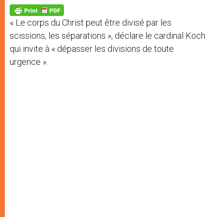
A
n
o
e
p
g
o
r
p
e
k
« Le corps du Christ peut être divisé par les
r
scissions, les séparations », déclare le cardinal Koch
qui invite à « dépasser les divisions de toute
urgence ».