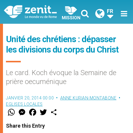
FR
MISSION
Unité des chrétiens : dépasser
les divisions du corps du Christ
Le card. Koch évoque la Semaine de
prière oecuménique
JANVIER 20, 2014 00:00
ANNE KURIAN-MONTABONE
EGLISES LOCALES
W
M
F
T
S
h
e
a
w
h
a
s
c
i
a
t
s
e
t
r
Share this Entry
s
e
b
t
e