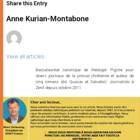
t
s
e
t
r
Share this Entry
s
e
b
t
e
A
n
o
e
p
g
o
r
Anne Kurian-Montabone
p
e
k
r
View all articles
Baccalauréat canonique de théologie. Pigiste pour
divers journaux de la presse chrétienne et auteur de
cinq romans (éd. Quasar et Salvator). Journaliste à
Zenit depuis octobre 2011.