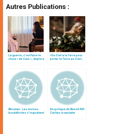
Autres Publications :
La guerre, c’est faire le
«Du Ciel à la Terre pour
choix « de Caïn », déplore
porter la Terre au Ciel»,
le pape François
par Mgr Francesco Follo
Bhoutan : Les moines
Encyclique de Benoît XVI :
bouddhistes s’inquiètent
Caritas in veritate
des ravages de l’alcool