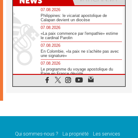
07.08.2026
Philippines: le vicariat apostolique de
Calapan devient un diocèse
07.08.2026
«La paix commence par l'empathie» estime
le cardinal Parolin
07.08.2026
En Colombie, «la paix ne s'achète pas avec
une signature»
07.08.2026
Le programme du voyage apostolique du
Pape en France dévoilé
07.08.2026
1ère Conférence continentale sur l'éducation
catholique en Afrique
07.08.2026
Un logo symbolique pour la venue du Pape
en France
07.08.2026
Cardinal Rossi: «La venue du Pape Léon en
Argentine est un hommage à François»
Qui sommes-nous ?
La propriété
Les services
07.08.2026