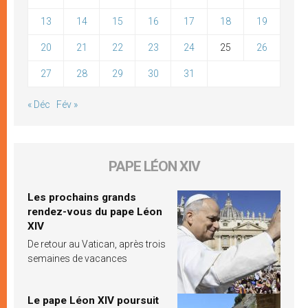
13
14
15
16
17
18
19
20
21
22
23
24
25
26
27
28
29
30
31
« Déc
Fév »
PAPE LÉON XIV
Les prochains grands
rendez-vous du pape Léon
XIV
De retour au Vatican, après trois
semaines de vacances
Le pape Léon XIV poursuit