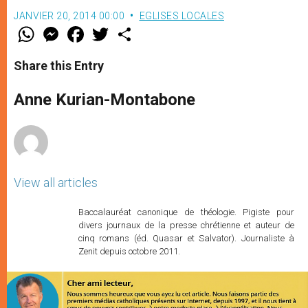
JANVIER 20, 2014 00:00
EGLISES LOCALES
W
M
F
T
S
h
e
a
w
h
a
s
c
i
a
t
s
e
t
r
Share this Entry
s
e
b
t
e
A
n
o
e
p
g
o
r
Anne Kurian-Montabone
p
e
k
r
View all articles
Baccalauréat canonique de théologie. Pigiste pour
divers journaux de la presse chrétienne et auteur de
cinq romans (éd. Quasar et Salvator). Journaliste à
Zenit depuis octobre 2011.