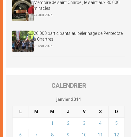
Mémoire de saint Charbel, le saint aux 30 000
miracles
24 Juil 2026
20 000 participants au pèlerinage de Pentecôte
à Chartres
22 Mai 2026
CALENDRIER
janvier 2014
L
M
M
J
V
S
D
1
2
3
4
5
6
7
8
9
10
11
12