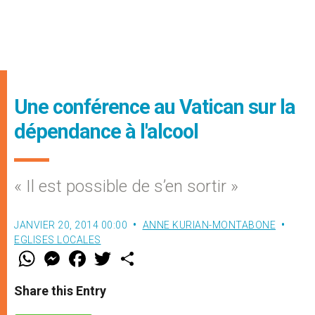
Une conférence au Vatican sur la
dépendance à l'alcool
« Il est possible de s’en sortir »
JANVIER 20, 2014 00:00
ANNE KURIAN-MONTABONE
EGLISES LOCALES
W
M
F
T
S
h
e
a
w
h
a
s
c
i
a
t
s
e
t
r
Share this Entry
s
e
b
t
e
A
n
o
e