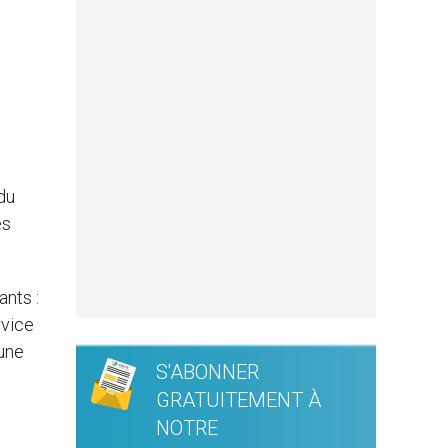
.
 du
es
ants :
rvice
 une
S'ABONNER
GRATUITEMENT À
NOTRE