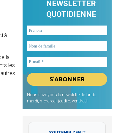
NEWSLETTER
QUOTIDIENNE
i à
de la
nts les
’autres
Nous envoyons la newsletter le lundi,
mardi, mercredi, jeudi et vendredi
SOUTENIR ZENIT