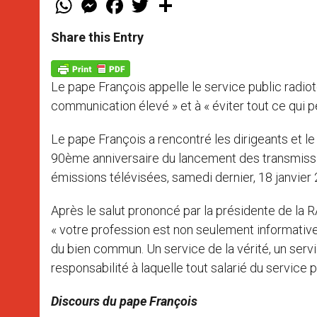
h
e
a
w
h
a
s
c
i
a
t
s
e
t
r
Share this Entry
s
e
b
t
e
A
n
o
e
p
g
o
r
p
e
k
Le pape François appelle le service public radioté
r
communication élevé » et à « éviter tout ce qui pe
Le pape François a rencontré les dirigeants et le 
90ème anniversaire du lancement des transmiss
émissions télévisées, samedi dernier, 18 janvier
Après le salut prononcé par la présidente de la RA
« votre profession est non seulement informative,
du bien commun. Un service de la vérité, un service
responsabilité à laquelle tout salarié du service 
Discours du pape François