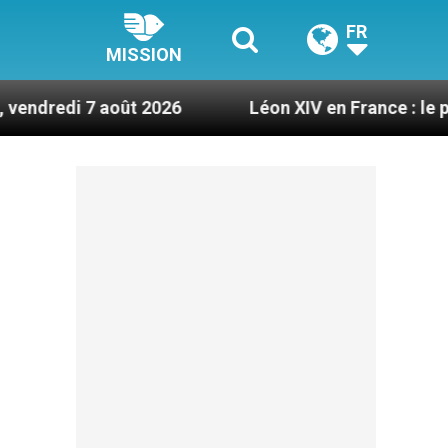
FR
MISSION
oût 2026
Léon XIV en France : le programme dét