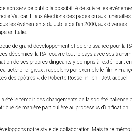
s de son service public la possibilité de suivre les événeme
ncile Vatican II, aux élections des papes ou aux funérailles
tous les événements du Jubilé de l’an 2000, aux diverses
pe en Italie.
oque de grand développement et de croissance pour la RAI
ces décennies, la RAI couvre tout le pays avec ses transm
mation de ses propres dirigeants y compris à l’extérieur ; enf
aractère religieux : rappelons par exemple le film « Franç
ctes des apôtres », de Roberto Rossellini, en 1969, auquel
I a été le témoin des changements de la société italienne q
tribué de manière particulière au processus d’unification
éveloppons notre style de collaboration. Mais faire mémoi