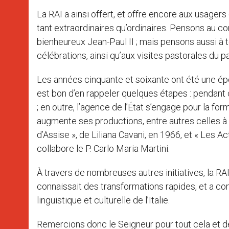
La RAI a ainsi offert, et offre encore aux usager
tant extraordinaires qu’ordinaires. Pensons au co
bienheureux Jean-Paul II ; mais pensons aussi à 
célébrations, ainsi qu’aux visites pastorales du pa
Les années cinquante et soixante ont été une ép
est bon d’en rappeler quelques étapes : pendant 
; en outre, l’agence de l’État s’engage pour la for
augmente ses productions, entre autres celles à c
d’Assise », de Liliana Cavani, en 1966, et « Les A
collabore le P. Carlo Maria Martini.
À travers de nombreuses autres initiatives, la RA
connaissait des transformations rapides, et a con
linguistique et culturelle de l’Italie.
Remercions donc le Seigneur pour tout cela et d