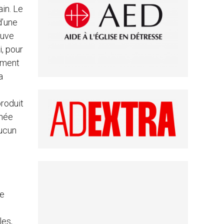
ain. Le
d’une
ouve
i, pour
lement
a
produit
rnée
aucun
le
les,