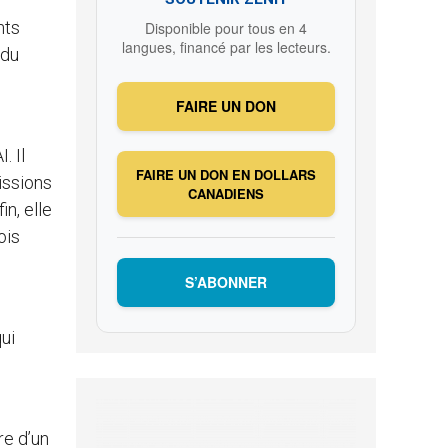
nts
Disponible pour tous en 4
langues, financé par les lecteurs.
 du
FAIRE UN DON
. Il
FAIRE UN DON EN DOLLARS
issions
CANADIENS
in, elle
ois
S’ABONNER
ui
re d’un