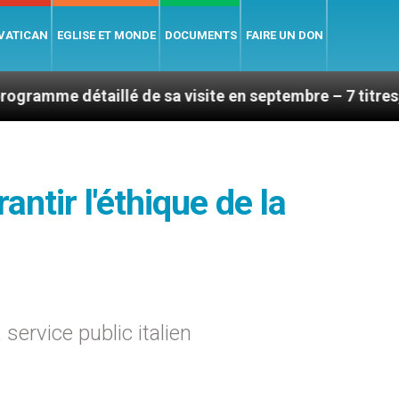
 VATICAN
EGLISE ET MONDE
DOCUMENTS
FAIRE UN DON
illé de sa visite en septembre – 7 titres, vendredi 7 a
rantir l'éthique de la
 service public italien