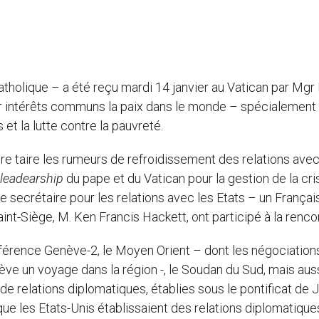
atholique – a été reçu mardi 14 janvier au Vatican par Mgr 
ur intérêts communs la paix dans le monde – spécialement
 et la lutte contre la pauvreté.
aire taire les rumeurs de refroidissement des relations avec
leadearship
du pape et du Vatican pour la gestion de la cri
ecrétaire pour les relations avec les Etats – un Français
int-Siège, M. Ken Francis Hackett, ont participé à la renco
 conférence Genève-2, le Moyen Orient – dont les négociation
hève un voyage dans la région -, le Soudan du Sud, mais auss
s de relations diplomatiques, établies sous le pontificat de 
 que les Etats-Unis établissaient des relations diplomatiqu