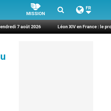
FR
MISSION
t 2026
Léon XIV en France : le programme détai
au