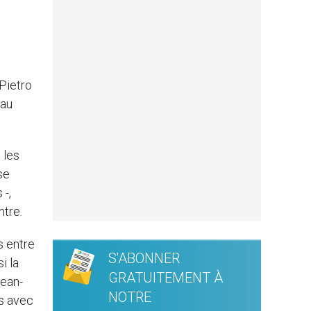
Pietro
 au
 les
se
 -,
ntre.
s entre
S'ABONNER
i la
GRATUITEMENT À
Jean-
NOTRE
es avec