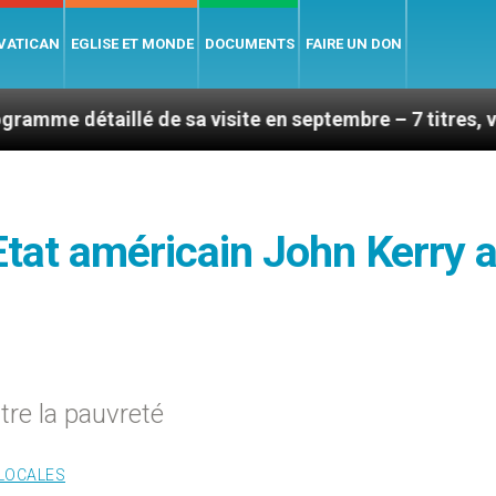
 VATICAN
EGLISE ET MONDE
DOCUMENTS
FAIRE UN DON
lé de sa visite en septembre – 7 titres, vendredi 7 aoû
'Etat américain John Kerry 
tre la pauvreté
 LOCALES