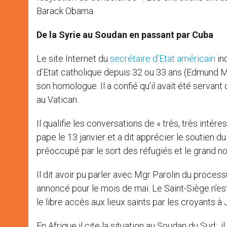
Barack Obama.
De la Syrie au Soudan en passant par Cuba
Le site Internet du
secrétaire d’Etat américain
ind
d’Etat catholique depuis 32 ou 33 ans (Edmund M
son homologue. Il a confié qu’il avait été servant 
au Vatican.
Il qualifie les conversations de « très, très intére
pape le 13 janvier et a dit apprécier le soutien d
préoccupé par le sort des réfugiés et le grand n
Il dit avoir pu parler avec Mgr Parolin du proces
annoncé pour le mois de mai. Le Saint-Siège n’es
le libre accès aux lieux saints par les croyants à
En Afrique il cite la situation au Soudan du Sud : i