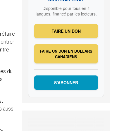
Disponible pour tous en 4
langues, financé par les lecteurs.
FAIRE UN DON
rétaire
contrer
ontre
FAIRE UN DON EN DOLLARS
CANADIENS
les du
ès
S’ABONNER
st
s aussi
t-