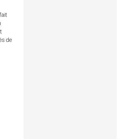
ait
n
t
rès de