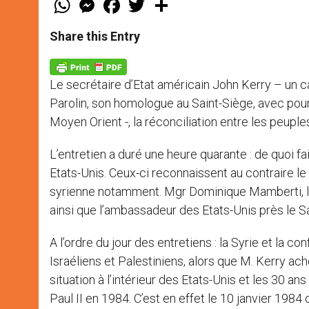
h
e
a
w
h
a
s
c
i
a
t
s
e
t
r
Share this Entry
s
e
b
t
e
A
n
o
e
p
g
o
r
p
e
k
Le secrétaire d’Etat américain John Kerry – un c
r
Parolin, son homologue au Saint-Siège, avec po
Moyen Orient -, la réconciliation entre les peuples
L’entretien a duré une heure quarante : de quoi f
Etats-Unis. Ceux-ci reconnaissent au contraire le
syrienne notamment. Mgr Dominique Mamberti, le s
ainsi que l’ambassadeur des Etats-Unis près le Sa
A l’ordre du jour des entretiens : la Syrie et la
Israéliens et Palestiniens, alors que M. Kerry ac
situation à l’intérieur des Etats-Unis et les 30 an
Paul II en 1984. C’est en effet le 10 janvier 1984