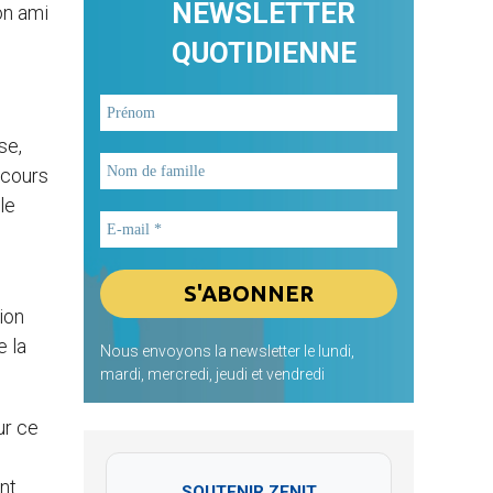
NEWSLETTER
on ami
QUOTIDIENNE
se,
scours
le
s
ion
e la
Nous envoyons la newsletter le lundi,
mardi, mercredi, jeudi et vendredi
ur ce
ent
SOUTENIR ZENIT