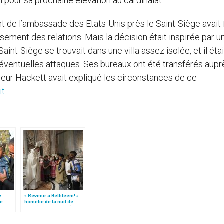
n pour sa prochaine élévation au cardinalat.
e l’ambassade des Etats-Unis près le Saint-Siège avait f
sement des relations. Mais la décision était inspirée par u
int-Siège se trouvait dans une villa assez isolée, et il étai
’éventuelles attaques. Ses bureaux ont été transférés aup
deur Hackett avait expliqué les circonstances de ce
it
.
e
« Revenir à Bethléem! »:
le
homélie de la nuit de
 »!
Noël (texte complet)