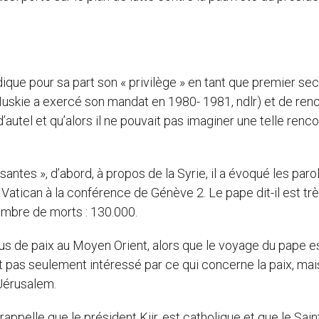
ique pour sa part son « privilège » en tant que premier sec
uskie a exercé son mandat en 1980- 1981, ndlr) et de ren
d’autel et qu’alors il ne pouvait pas imaginer une telle renc
ssantes », d’abord, à propos de la Syrie, il a évoqué les paro
u Vatican à la conférence de Génève 2. Le pape dit-il est tr
ombre de morts : 130.000.
sus de paix au Moyen Orient, alors que le voyage du pape e
t pas seulement intéressé par ce qui concerne la paix, mai
 Jérusalem.
l rappelle que le président Kiir, est catholique et que le Sain