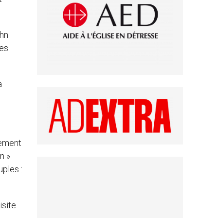
ohn
des
a
gement
n »
uples :
isite