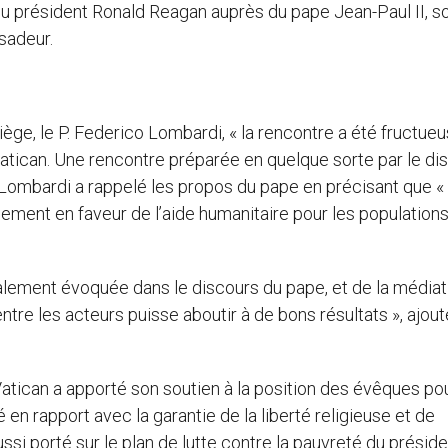
du président Ronald Reagan auprès du pape Jean-Paul II, s
sadeur.
iège, le P. Federico Lombardi, « la rencontre a été fructueu
Vatican. Une rencontre préparée en quelque sorte par le di
. Lombardi a rappelé les propos du pape en précisant que « 
agement en faveur de l’aide humanitaire pour les population
alement évoquée dans le discours du pape, et de la médiat
ntre les acteurs puisse aboutir à de bons résultats », ajout
e Vatican a apporté son soutien à la position des évêques po
en rapport avec la garantie de la liberté religieuse et de
ssi porté sur le plan de lutte contre la pauvreté du présid