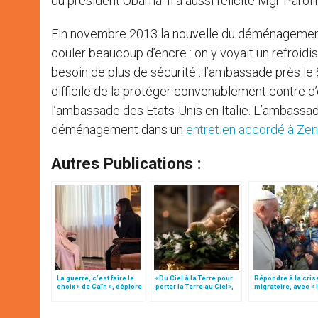
du président Obama. Il a aussi félicité Mgr Paroli
Fin novembre 2013 la nouvelle du déménagement d
couler beaucoup d’encre : on y voyait un refroidis
besoin de plus de sécurité : l’ambassade près le Sa
difficile de la protéger convenablement contre d
l’ambassade des Etats-Unis en Italie. L’ambassa
déménagement dans un
entretien accordé à Zen
Autres Publications :
La guerre, c’est faire le
«Du Ciel à la Terre pour
Répondre à la cris
choix « de Caïn », déplore
porter la Terre au Ciel»,
migratoire, avec « 
le pape François
par Mgr Francesco Follo
style de l’humanité
(texte complet)