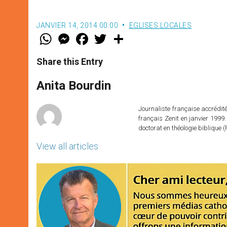
JANVIER 14, 2014 00:00
EGLISES LOCALES
W
M
F
T
S
h
e
a
w
h
a
s
c
i
a
t
s
e
t
r
Share this Entry
s
e
b
t
e
A
n
o
e
p
g
o
r
Anita Bourdin
p
e
k
r
Journaliste française accréditée
français Zenit en janvier 1999.
doctorat en théologie bibliqu
View all articles