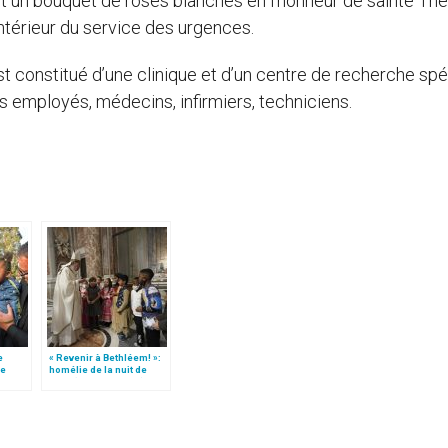
t un bouquet de roses blanches en l’honneur de sainte Th
intérieur du service des urgences.
est constitué d’une clinique et d’un centre de recherche spé
s employés, médecins, infirmiers, techniciens.
e
« Revenir à Bethléem! »:
le
homélie de la nuit de
 »!
Noël (texte complet)