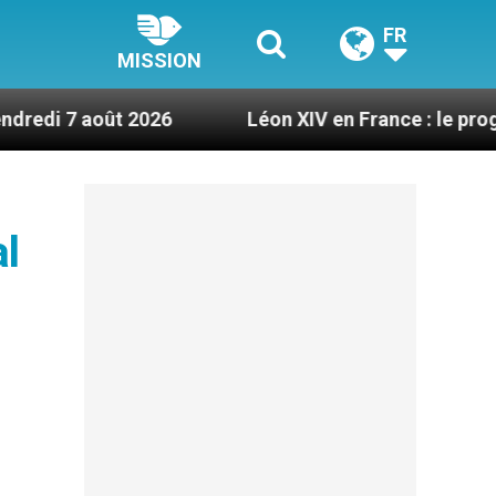
FR
MISSION
 2026
Léon XIV en France : le programme détail
al