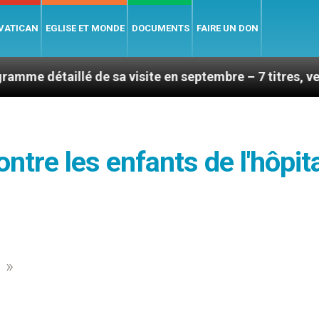
 VATICAN
EGLISE ET MONDE
DOCUMENTS
FAIRE UN DON
é de sa visite en septembre – 7 titres, vendredi 7 août
ntre les enfants de l'hôpit
 »