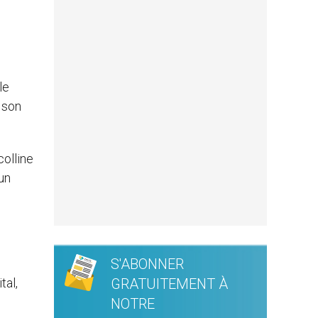
le
 son
colline
cun
S'ABONNER
tal,
GRATUITEMENT À
NOTRE