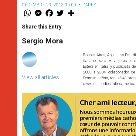
DÉCEMBRE 23, 2013 00:00
PAPES
W
M
F
T
S
h
e
a
w
h
a
s
c
i
a
t
s
e
t
r
Share this Entry
s
e
b
t
e
A
n
o
e
p
g
o
r
Sergio Mora
p
e
k
r
Buenos Aires, Argentina Estudi
italiano para extranjeros en e
Estera
en Italia, y publicista d
2000 a 2004, colaborador de
View all articles
Expreso Latino
, realizó 41 pr
diversos medios latinoamerica