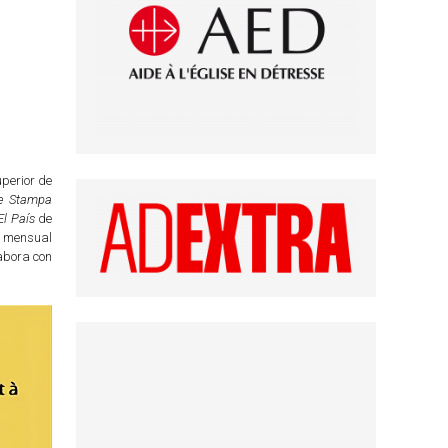
perior de
e Stampa
El País
de
l mensual
abora con