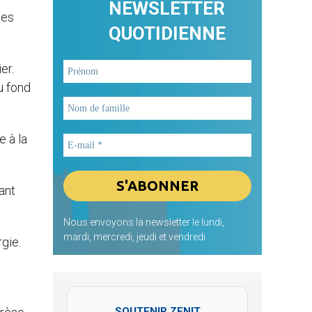
NEWSLETTER
les
QUOTIDIENNE
er.
u fond
e à la
ant
Nous envoyons la newsletter le lundi,
mardi, mercredi, jeudi et vendredi
gie.
e
SOUTENIR ZENIT