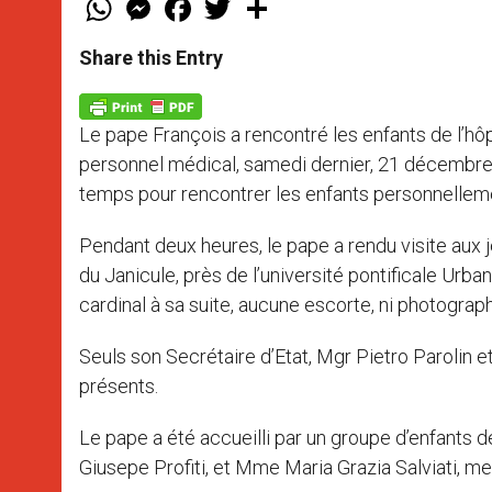
h
e
a
w
h
a
s
c
i
a
t
s
e
t
r
Share this Entry
s
e
b
t
e
A
n
o
e
p
g
o
r
p
e
k
Le pape François a rencontré les enfants de l’hôp
r
personnel médical, samedi dernier, 21 décembre 2
temps pour rencontrer les enfants personnellem
Pendant deux heures, le pape a rendu visite aux je
du Janicule, près de l’université pontificale Urba
cardinal à sa suite, aucune escorte, ni photogra
Seuls son Secrétaire d’Etat, Mgr Pietro Parolin et
présents.
Le pape a été accueilli par un groupe d’enfants de 
Giusepe Profiti, et Mme Maria Grazia Salviati, mem