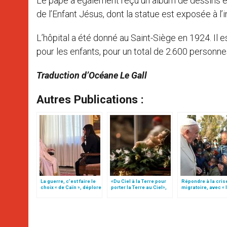
Le pape a également reçu un album de dessins e
de l’Enfant Jésus, dont la statue est exposée à l’
L’hôpital a été donné au Saint-Siège en 1924. Il 
pour les enfants, pour un total de 2.600 personne
Traduction d’Océane Le Gall
Autres Publications :
La guerre, c’est faire le
«Du Ciel à la Terre pour
Répondre à la cris
choix « de Caïn », déplore
porter la Terre au Ciel»,
migratoire, avec « 
le pape François
par Mgr Francesco Follo
style de l’humanité
(texte complet)