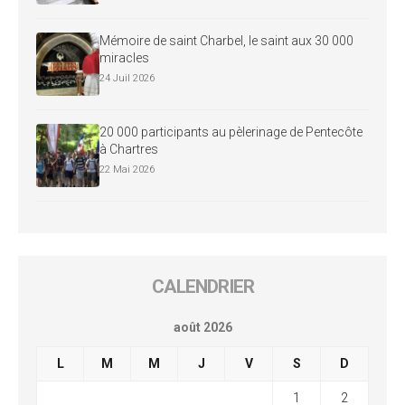
Mémoire de saint Charbel, le saint aux 30 000
miracles
24 Juil 2026
20 000 participants au pèlerinage de Pentecôte
à Chartres
22 Mai 2026
CALENDRIER
août 2026
L
M
M
J
V
S
D
1
2