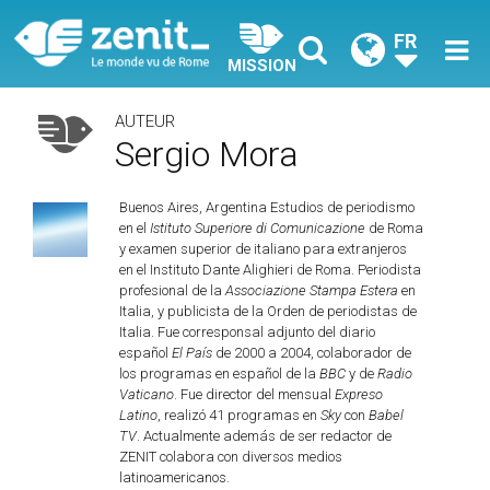
FR
MISSION
AUTEUR
Sergio Mora
Buenos Aires, Argentina Estudios de periodismo
en el
Istituto Superiore di Comunicazione
de Roma
y examen superior de italiano para extranjeros
en el Instituto Dante Alighieri de Roma. Periodista
profesional de la
Associazione Stampa Estera
en
Italia, y publicista de la Orden de periodistas de
Italia. Fue corresponsal adjunto del diario
español
El País
de 2000 a 2004, colaborador de
los programas en español de la
BBC
y de
Radio
Vaticano
. Fue director del mensual
Expreso
Latino
, realizó 41 programas en
Sky
con
Babel
TV
. Actualmente además de ser redactor de
ZENIT colabora con diversos medios
latinoamericanos.