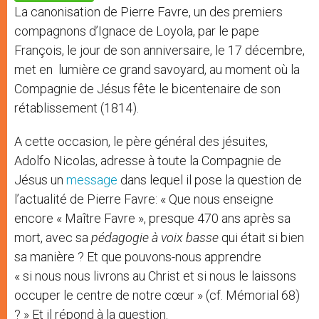
p
e
k
La canonisation de Pierre Favre, un des premiers
r
compagnons d’Ignace de Loyola, par le pape
François, le jour de son anniversaire, le 17 décembre,
met en lumière ce grand savoyard, au moment où la
Compagnie de Jésus fête le bicentenaire de son
rétablissement (1814).
A cette occasion, le père général des jésuites,
Adolfo Nicolas, adresse à toute la Compagnie de
Jésus un
message
dans lequel il pose la question de
l’actualité de Pierre Favre: « Que nous enseigne
encore « Maître Favre », presque 470 ans après sa
mort, avec sa
pédagogie à voix basse
qui était si bien
sa manière ? Et que pouvons-nous apprendre
« si nous nous livrons au Christ et si nous le laissons
occuper le centre de notre cœur » (cf. Mémorial 68)
? » Et il répond à la question.