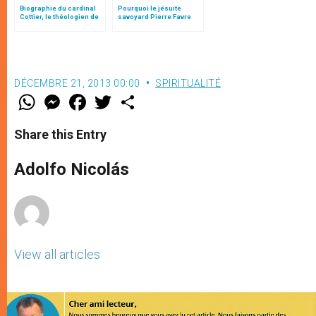
Biographie du cardinal
Pourquoi le jésuite
Cottier, le théologien de
savoyard Pierre Favre
Jean-Paul II
est saint
DÉCEMBRE 21, 2013 00:00
SPIRITUALITÉ
W
M
F
T
S
h
e
a
w
h
a
s
c
i
a
t
s
e
t
r
Share this Entry
s
e
b
t
e
A
n
o
e
p
g
o
r
Adolfo Nicolás
p
e
k
r
View all articles