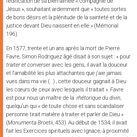
l’édification de sa bien-aimée « compagnie de
Jésus », souhaitant ardemment que « toutes sortes
de bons désirs et la plénitude de la sainteté et de la
justice devant Dieu naissent en elle » (Mémorial
196).
En 1577, trente et un ans après la mort de Pierre
Favre, Simon Rodriguez âgé disait à son sujet : « pour
traiter et converser
avec les gens, il avait la douceur
et l’amabilité les plus attachantes que j’aie jamais
vues dans ma vie (…) ; cette douceur gagnait à Dieu
les cœurs de ceux avec lesquels il traitait ». Favre
est pour nous un maître de la
rhétorique du divin
,
quelqu’un qui « de toute chose et sans scandaliser
personne tirait matière à traiter et parler de Dieu »
(
Monumenta Broetii
, 453). Au début de 1534, il avait
fait les Exercices spirituels avec Ignace, à proximité