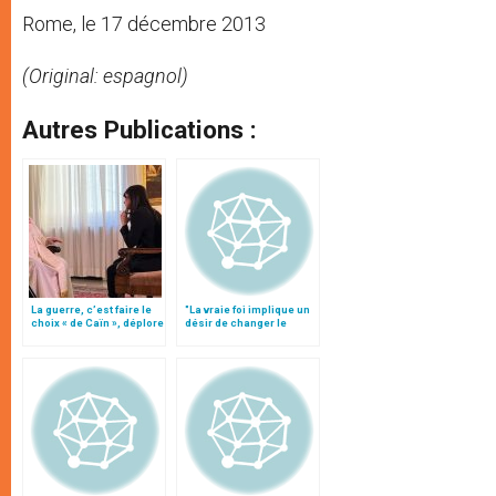
Rome, le 17 décembre 2013
(Original: espagnol)
Autres Publications :
La guerre, c’est faire le
"La vraie foi implique un
choix « de Caïn », déplore
désir de changer le
le pape François
monde"