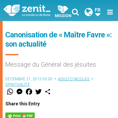
FR
MISSION
Canonisation de « Maître Favre »:
son actualité
Message du Général des jésuites
DÉCEMBRE 21, 2013 00:00
ADOLFO NICOLÁS
SPIRITUALITÉ
W
M
F
T
S
h
e
a
w
h
a
s
c
i
a
t
s
e
t
r
Share this Entry
s
e
b
t
e
A
n
o
e
p
g
o
r