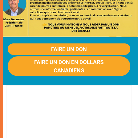
FAIRE UN DON
FAIRE UN DON EN DOLLARS
CANADIENS